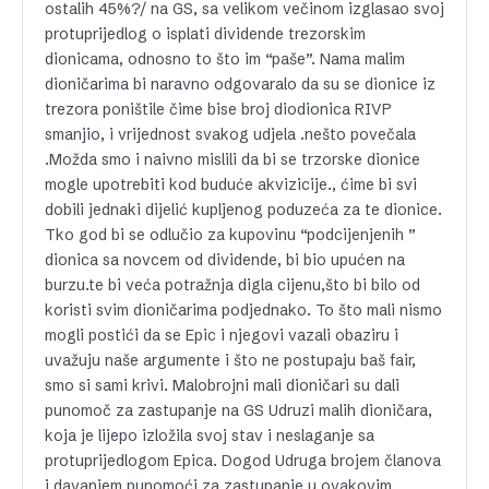
ostalih 45%?/ na GS, sa velikom večinom izglasao svoj
protuprijedlog o isplati dividende trezorskim
dionicama, odnosno to što im “paše”. Nama malim
dioničarima bi naravno odgovaralo da su se dionice iz
trezora poništile čime bise broj diodionica RIVP
smanjio, i vrijednost svakog udjela .nešto povečala
.Možda smo i naivno mislili da bi se trzorske dionice
mogle upotrebiti kod buduće akvizicije., ćime bi svi
dobili jednaki dijelić kupljenog poduzeća za te dionice.
Tko god bi se odlučio za kupovinu “podcijenjenih ”
dionica sa novcem od dividende, bi bio upućen na
burzu.te bi veća potražnja digla cijenu,što bi bilo od
koristi svim dioničarima podjednako. To što mali nismo
mogli postići da se Epic i njegovi vazali obaziru i
uvažuju naše argumente i što ne postupaju baš fair,
smo si sami krivi. Malobrojni mali dioničari su dali
punomoč za zastupanje na GS Udruzi malih dioničara,
koja je lijepo izložila svoj stav i neslaganje sa
protuprijedlogom Epica. Dogod Udruga brojem članova
i davanjem punomoći za zastupanje u ovakovim