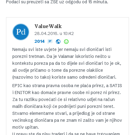
Podaci su preuzeti sa ZSE uz odgodu od 15 minuta.
ValueWalk
28.04.2016. u 10:42
2014
Nemaju svi iste uvjete jer nemaju svi dioničari isti
porezni tretman. Da je Valamar iskoristio nešto u
kontekstu poreza pa da to dijele svi dioničari to je ok,
ali ovdje pričamo o tome da porezne olakšice
(nazovimo to tako) koriste samo određeni dioničari.
EPIC kao strana pravna osoba ne plaća prirez, a SATIS
i ENITOR kao domaće pravne osobe ni porez ni prirez.
Za tu razliku povećati će si relativno udjel na račun
malih dioničara koji će podnijeti puni porezni teret.
Stvarno elementarne stvari, a prijedlog je od strane
većinskog dioničara pa ne znam ni zašto vam je njihov
motiv upitan.
U pravu ste da nisu traderi i da se ne bave trgovanjem,