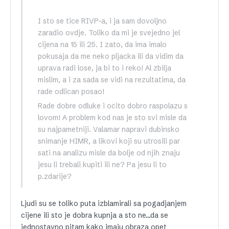
I sto se tice RIVP-a, i ja sam dovoljno
zaradio ovdje. Toliko da mi je svejedno jel
cijena na 15 ili 25. I zato, da ima imalo
pokusaja da me neko pljacka ili da vidim da
uprava radi lose, ja bi to i reko! Al zbilja
mislim, a i za sada se vidi na rezultatima, da
rade odlican posao!
Rade dobre odluke i ocito dobro raspolazu s
lovom! A problem kod nas je sto svi misle da
su najpametniji. Valamar napravi dubinsko
snimanje HIMR, a likovi koji su utrosili par
sati na analizu misle da bolje od njih znaju
jesu li trebali kupiti ili ne? Pa jesu li to
p.zdarije?
Ljudi su se toliko puta izblamirali sa pogadjanjem
cijene ili sto je dobra kupnja a sto ne…da se
jednostavno pitam kako imaju obraza opet