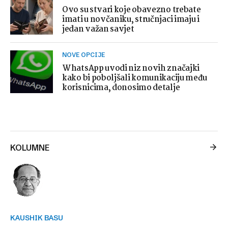
Ovo su stvari koje obavezno trebate
imati u novčaniku, stručnjaci imaju i
jedan važan savjet
NOVE OPCIJE
WhatsApp uvodi niz novih značajki
kako bi poboljšali komunikaciju među
korisnicima, donosimo detalje
KOLUMNE
KAUSHIK BASU