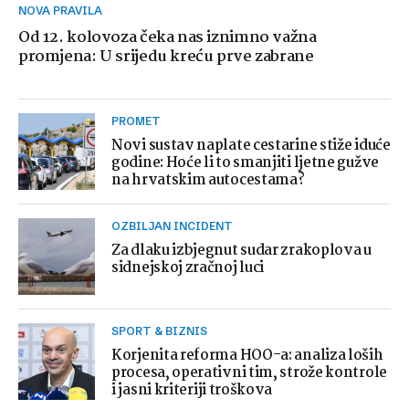
NOVA PRAVILA
Od 12. kolovoza čeka nas iznimno važna
promjena: U srijedu kreću prve zabrane
PROMET
Novi sustav naplate cestarine stiže iduće
godine: Hoće li to smanjiti ljetne gužve
na hrvatskim autocestama?
OZBILJAN INCIDENT
Za dlaku izbjegnut sudar zrakoplova u
sidnejskoj zračnoj luci
SPORT & BIZNIS
Korjenita reforma HOO-a: analiza loših
procesa, operativni tim, strože kontrole
i jasni kriteriji troškova