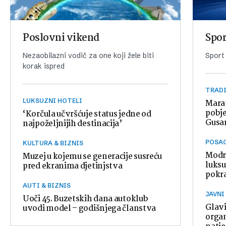
Poslovni vikend
Spor
Nezaobilazni vodič za one koji žele biti
Sport
korak ispred
TRAD
LUKSUZNI HOTELI
Marat
pobje
‘Korčula učvršćuje status jedne od
Gusa
najpoželjnijih destinacija’
POSA
KULTURA & BIZNIS
Modri
Muzej u kojemu se generacije susreću
luksu
pred ekranima djetinjstva
pokr
AUTI & BIZNIS
JAVN
Uoči 45. Buzetskih dana autoklub
Glavi
uvodi model – godišnjega članstva
orga