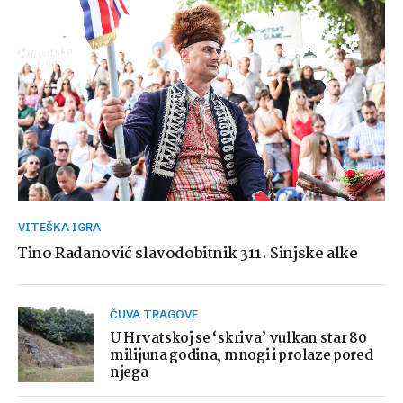
VITEŠKA IGRA
Tino Radanović slavodobitnik 311. Sinjske alke
ČUVA TRAGOVE
U Hrvatskoj se ‘skriva’ vulkan star 80
milijuna godina, mnogi i prolaze pored
njega