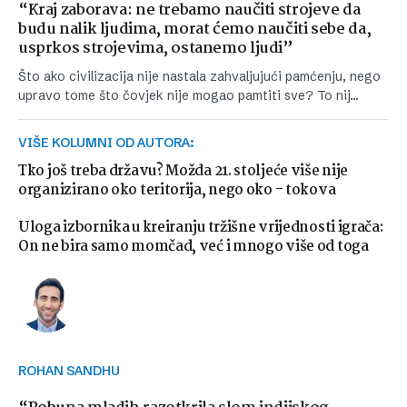
“Kraj zaborava: ne trebamo naučiti strojeve da
budu nalik ljudima, morat ćemo naučiti sebe da,
usprkos strojevima, ostanemo ljudi”
Što ako civilizacija nije nastala zahvaljujući pamćenju, nego
upravo tome što čovjek nije mogao pamtiti sve? To nij…
VIŠE KOLUMNI OD AUTORA:
Tko još treba državu? Možda 21. stoljeće više nije
organizirano oko teritorija, nego oko - tokova
Uloga izbornika u kreiranju tržišne vrijednosti igrača:
On ne bira samo momčad, već i mnogo više od toga
ROHAN SANDHU