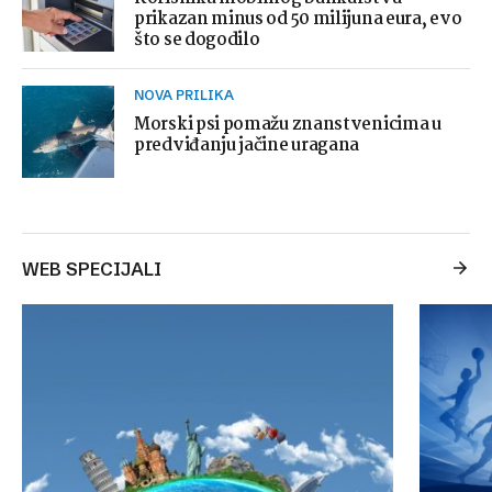
prikazan minus od 50 milijuna eura, evo
što se dogodilo
NOVA PRILIKA
Morski psi pomažu znanstvenicima u
predviđanju jačine uragana
WEB SPECIJALI