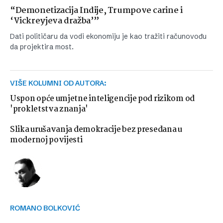
“Demonetizacija Indije, Trumpove carine i
‘Vickreyjeva dražba’”
Dati političaru da vodi ekonomiju je kao tražiti računovođu
da projektira most.
VIŠE KOLUMNI OD AUTORA:
Uspon opće umjetne inteligencije pod rizikom od
'prokletstva znanja'
Slika urušavanja demokracije bez presedana u
modernoj povijesti
ROMANO BOLKOVIĆ