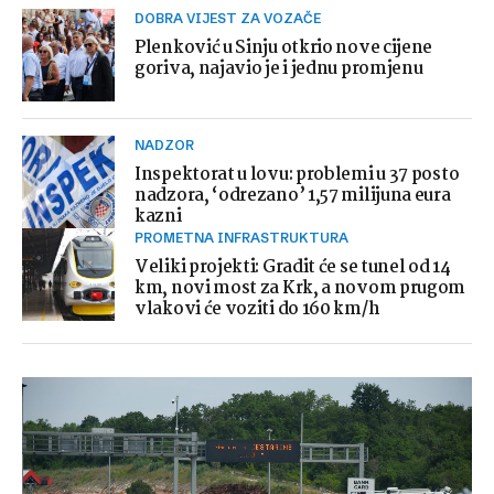
DOBRA VIJEST ZA VOZAČE
Plenković u Sinju otkrio nove cijene
goriva, najavio je i jednu promjenu
NADZOR
Inspektorat u lovu: problemi u 37 posto
nadzora, ‘odrezano’ 1,57 milijuna eura
kazni
PROMETNA INFRASTRUKTURA
Veliki projekti: Gradit će se tunel od 14
km, novi most za Krk, a novom prugom
vlakovi će voziti do 160 km/h