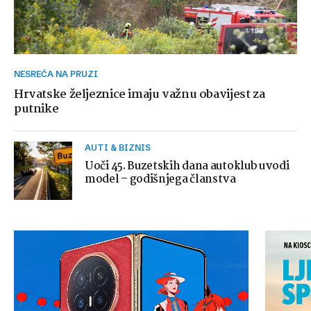
NESREĆA NA PRUZI
Hrvatske željeznice imaju važnu obavijest za
putnike
AUTI & BIZNIS
Uoči 45. Buzetskih dana autoklub uvodi
model – godišnjega članstva