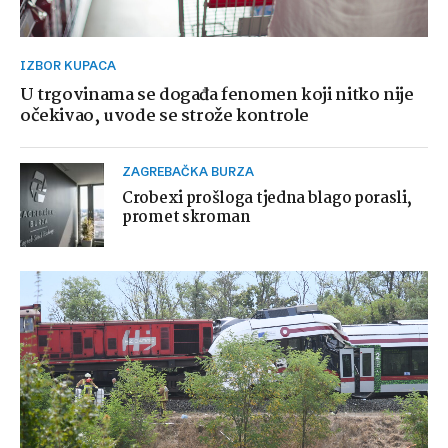
IZBOR KUPACA
U trgovinama se događa fenomen koji nitko nije
očekivao, uvode se strože kontrole
ZAGREBAČKA BURZA
Crobexi prošloga tjedna blago porasli,
promet skroman