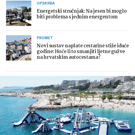
OPSKRBA
Energetski stručnjak: Na jesen bi moglo
biti problema s jednim energentom
PROMET
Novi sustav naplate cestarine stiže iduće
godine: Hoće li to smanjiti ljetne gužve
na hrvatskim autocestama?