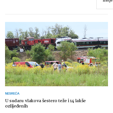
natje
NESREĆA
U sudaru vlakova šestero teže i 14 lakše
ozlijeđenih