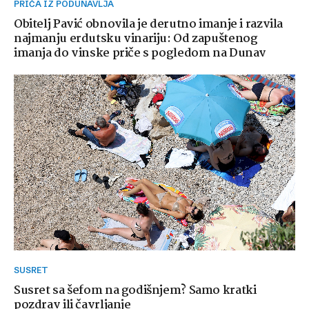
PRIČA IZ PODUNAVLJA
Obitelj Pavić obnovila je derutno imanje i razvila
najmanju erdutsku vinariju: Od zapuštenog
imanja do vinske priče s pogledom na Dunav
SUSRET
Susret sa šefom na godišnjem? Samo kratki
pozdrav ili čavrljanje