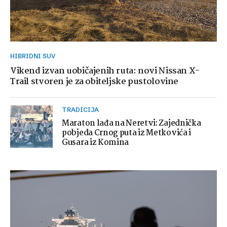
HIBRIDNI SUV
Vikend izvan uobičajenih ruta: novi Nissan X-
Trail stvoren je za obiteljske pustolovine
TRADICIJA
Maraton lađa na Neretvi: Zajednička
pobjeda Crnog puta iz Metkovića i
Gusara iz Komina