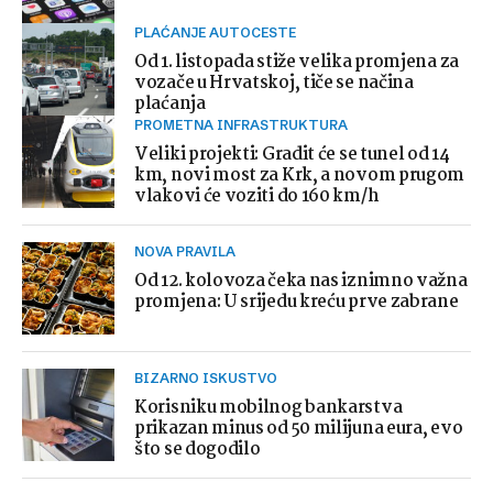
PLAĆANJE AUTOCESTE
Od 1. listopada stiže velika promjena za
vozače u Hrvatskoj, tiče se načina
plaćanja
PROMETNA INFRASTRUKTURA
Veliki projekti: Gradit će se tunel od 14
km, novi most za Krk, a novom prugom
vlakovi će voziti do 160 km/h
NOVA PRAVILA
Od 12. kolovoza čeka nas iznimno važna
promjena: U srijedu kreću prve zabrane
BIZARNO ISKUSTVO
Korisniku mobilnog bankarstva
prikazan minus od 50 milijuna eura, evo
što se dogodilo