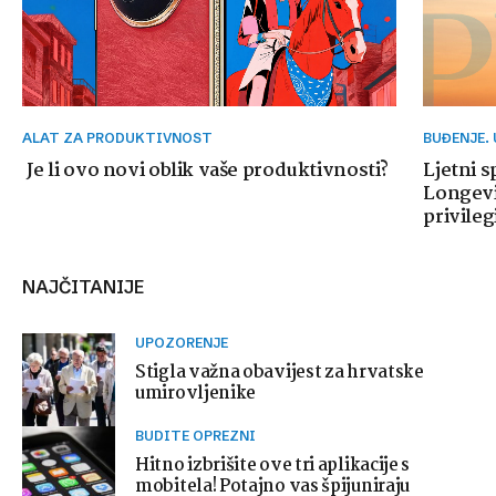
ALAT ZA PRODUKTIVNOST
BUĐENJE.
Je li ovo novi oblik vaše produktivnosti?
Ljetni 
Longevit
privileg
NAJČITANIJE
UPOZORENJE
Stigla važna obavijest za hrvatske
umirovljenike
BUDITE OPREZNI
Hitno izbrišite ove tri aplikacije s
mobitela! Potajno vas špijuniraju