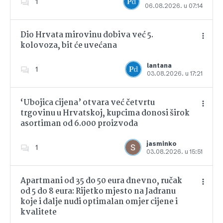
1
06.08.2026. u 07:14
Dio Hrvata mirovinu dobiva već 5.
kolovoza, bit će uvećana
Dodajte u favorite
lantana
1
03.08.2026. u 17:21
‘Ubojica cijena’ otvara već četvrtu
trgovinu u Hrvatskoj, kupcima donosi širok
asortiman od 6.000 proizvoda
Dodajte u favorite
jasminko
1
03.08.2026. u 15:51
Apartmani od 35 do 50 eura dnevno, ručak
od 5 do 8 eura: Rijetko mjesto na Jadranu
koje i dalje nudi optimalan omjer cijene i
kvalitete
Dodajte u favorite