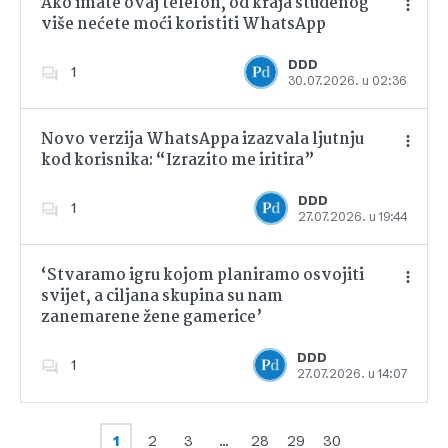
Ako imate ovaj telefon, od kraja studenog
više nećete moći koristiti WhatsApp
Dodajte u favorite
DDD
1
30.07.2026. u 02:36
Novo verzija WhatsAppa izazvala ljutnju
kod korisnika: “Izrazito me iritira”
Dodajte u favorite
DDD
1
27.07.2026. u 19:44
‘Stvaramo igru kojom planiramo osvojiti
svijet, a ciljana skupina su nam
zanemarene žene gamerice’
Dodajte u favorite
DDD
1
27.07.2026. u 14:07
1
2
3
…
28
29
30