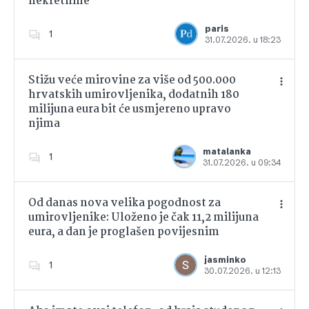
nekretnine
Dodajte u favorite
paris
1
31.07.2026. u 18:23
Stižu veće mirovine za više od 500.000
hrvatskih umirovljenika, dodatnih 180
milijuna eura bit će usmjereno upravo
njima
Dodajte u favorite
matalanka
1
31.07.2026. u 09:34
Od danas nova velika pogodnost za
umirovljenike: Uloženo je čak 11,2 milijuna
eura, a dan je proglašen povijesnim
Dodajte u favorite
jasminko
1
30.07.2026. u 12:13