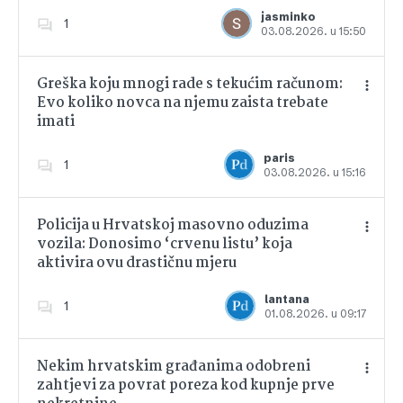
jasminko
1
03.08.2026. u 15:50
Greška koju mnogi rade s tekućim računom:
Evo koliko novca na njemu zaista trebate
imati
Dodajte u favorite
paris
1
03.08.2026. u 15:16
Policija u Hrvatskoj masovno oduzima
vozila: Donosimo ‘crvenu listu’ koja
aktivira ovu drastičnu mjeru
Dodajte u favorite
lantana
1
01.08.2026. u 09:17
Nekim hrvatskim građanima odobreni
zahtjevi za povrat poreza kod kupnje prve