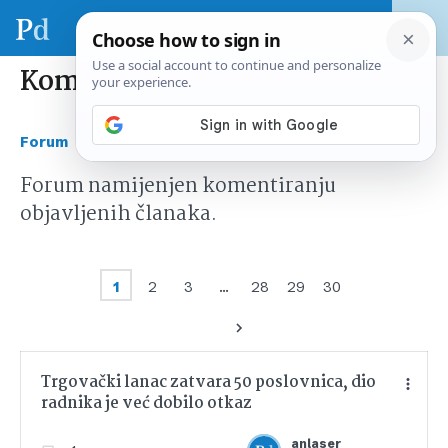
Komentari članaka
›
Forum
Komentari članaka
Forum namijenjen komentiranju
objavljenih članaka.
1
2
3
…
28
29
30
Trgovački lanac zatvara 50 poslovnica, dio
radnika je već dobilo otkaz
Dodajte u favorite
anlaser