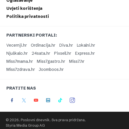
Oglašavanje
Uvjeti korištenja
Politika privatnosti
PARTNERSKI PORTALI:
Vecernji.hr
Ordinacija.hr
Diva.hr
Lokalni.hr
Njuškalo.hr
24sata.hr
Pixsell.hr
Express.hr
Miss7mama.hr
Miss7gastro.hr
Miss7.hr
Miss7zdrava.hr
Joomboos.hr
PRATITE NAS
© 2026. Poslovni dnevnik. Sva prava pridržana.
Styria Media Group AG