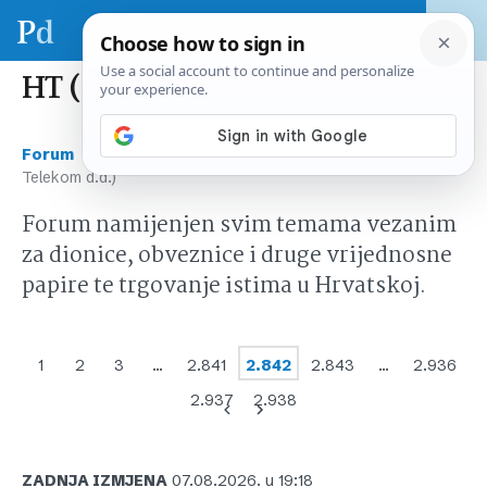
HT (Hrvatski Telekom d.d.)
›
›
Forum
Tržište kapitala Hrvatska
HT (Hrvatski
Telekom d.d.)
Forum namijenjen svim temama vezanim
za dionice, obveznice i druge vrijednosne
papire te trgovanje istima u Hrvatskoj.
1
2
3
…
2.841
2.842
2.843
…
2.936
2.937
2.938
ZADNJA IZMJENA
07.08.2026. u 19:18