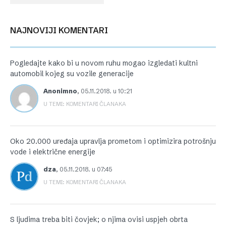
NAJNOVIJI KOMENTARI
Pogledajte kako bi u novom ruhu mogao izgledati kultni
automobil kojeg su vozile generacije
Anonimno
,
05.11.2018. u 10:21
U TEMI: KOMENTARI ČLANAKA
Oko 20.000 uređaja upravlja prometom i optimizira potrošnju
vode i električne energije
dza
,
05.11.2018. u 07:45
U TEMI: KOMENTARI ČLANAKA
S ljudima treba biti čovjek; o njima ovisi uspjeh obrta