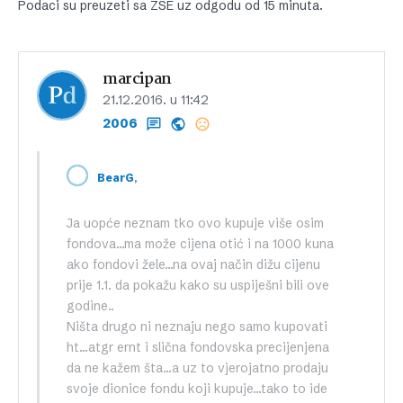
Podaci su preuzeti sa ZSE uz odgodu od 15 minuta.
marcipan
21.12.2016. u 11:42
2006
,
BearG
Ja uopće neznam tko ovo kupuje više osim
fondova…ma može cijena otić i na 1000 kuna
ako fondovi žele…na ovaj način dižu cijenu
prije 1.1. da pokažu kako su uspiješni bili ove
godine..
Ništa drugo ni neznaju nego samo kupovati
ht…atgr ernt i slična fondovska precijenjena
da ne kažem šta…a uz to vjerojatno prodaju
svoje dionice fondu koji kupuje…tako to ide