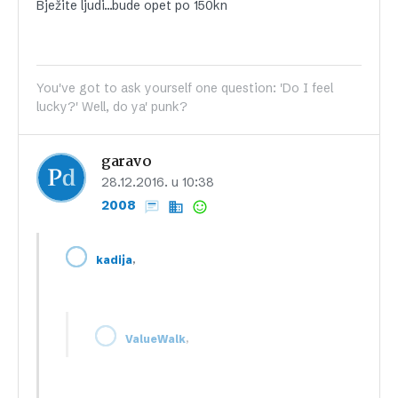
Bježite ljudi…bude opet po 150kn
You've got to ask yourself one question: 'Do I feel
lucky?' Well, do ya' punk?
garavo
28.12.2016. u 10:38
2008
,
kadija
,
ValueWalk