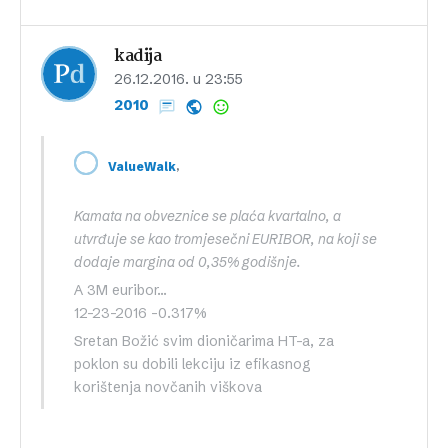
kadija
26.12.2016. u 23:55
2010
,
ValueWalk
Kamata na obveznice se plaća kvartalno, a
utvrđuje se kao tromjesečni EURIBOR, na koji se
dodaje margina od 0,35% godišnje.
A 3M euribor…
12-23-2016 -0.317%
Sretan Božić svim dioničarima HT-a, za
poklon su dobili lekciju iz efikasnog
korištenja novčanih viškova