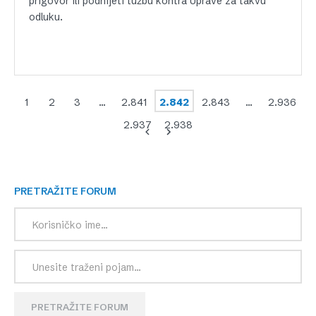
prigovor ili podnijeti tužbu kontra Uprave za takvu
odluku.
1
2
3
…
2.841
2.842
2.843
…
2.936
2.937
2.938
PRETRAŽITE FORUM
PRETRAŽITE FORUM