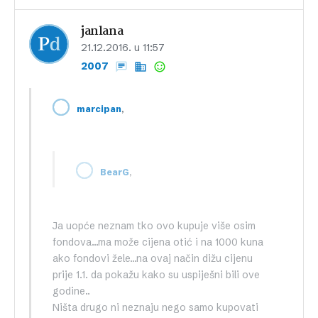
janlana
21.12.2016. u 11:57
2007
,
marcipan
,
BearG
Ja uopće neznam tko ovo kupuje više osim
fondova…ma može cijena otić i na 1000 kuna
ako fondovi žele…na ovaj način dižu cijenu
prije 1.1. da pokažu kako su uspiješni bili ove
godine..
Ništa drugo ni neznaju nego samo kupovati