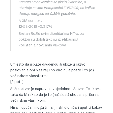
Kamata na obveznice se plaća kvartalno, a
utvrđuje se kao tromjesečni EURIBOR, na koji se
dodaje margina od 0,35% godišnje.
A 3M euribor…
12-23-2016 -0.317%
Sretan Božić svim dioničarima HT-a, za
poklon su dobili lekciju iz efikasnog
korištenja novčanih viškova
Umjesto da isplate dividendu ili ulože u razvoj
poslovanja oni plasiraju po oko nula posto i to još
većinskom vlasniku??
[/quote]
Sličnu stvar je napravio svojedobno i Slovak Telekom,
tako da bi rekao da je to (nažalost) uhodana priča sa
većinskim vlasnikom.
Nisam upućen mogu li manjinski dioničari uputiti kakav