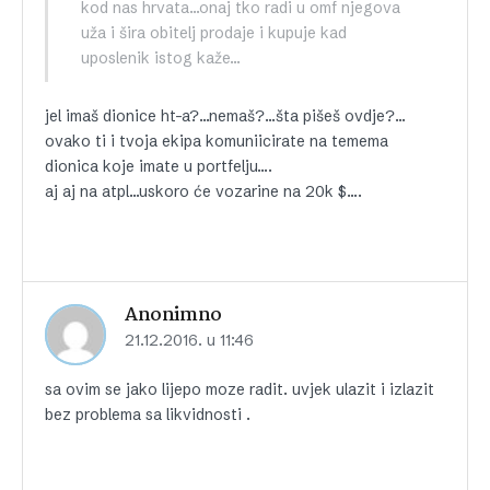
kod nas hrvata…onaj tko radi u omf njegova
uža i šira obitelj prodaje i kupuje kad
uposlenik istog kaže…
jel imaš dionice ht-a?…nemaš?…šta pišeš ovdje?…
ovako ti i tvoja ekipa komuniicirate na temema
dionica koje imate u portfelju….
aj aj na atpl…uskoro će vozarine na 20k $….
Anonimno
21.12.2016. u 11:46
sa ovim se jako lijepo moze radit. uvjek ulazit i izlazit
bez problema sa likvidnosti .