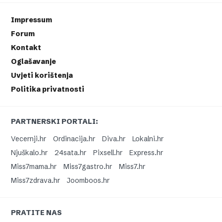
Impressum
Forum
Kontakt
Oglašavanje
Uvjeti korištenja
Politika privatnosti
PARTNERSKI PORTALI:
Vecernji.hr
Ordinacija.hr
Diva.hr
Lokalni.hr
Njuškalo.hr
24sata.hr
Pixsell.hr
Express.hr
Miss7mama.hr
Miss7gastro.hr
Miss7.hr
Miss7zdrava.hr
Joomboos.hr
PRATITE NAS