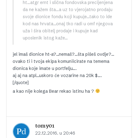
ht…atgr ernt i slična fondovska precijenjena
da ne kažem šta…a uz to vjerojatno prodaju
svoje dionice fondu koji kupuje…tako to ide
kod nas hrvata…onaj tko radi u omf njegova
uža i šira obitelj prodaje i kupuje kad
uposlenik istog kaže…
jel imaš dionice ht-a?…nemaš?…šta pišeš ovdje?…
ovako ti i tvoja ekipa komuniicirate na temema
dionica koje imate u portfelju….
aj aj na atpl…uskoro će vozarine na 20k $….
[/quote]
a kao nije kolega Bear rekao istinu ha ?
tomy01
22.12.2016. u 20:46