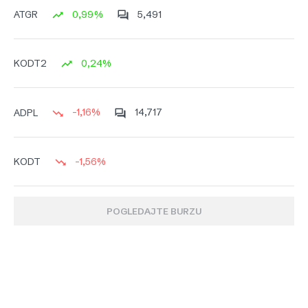
0,99%
5,491
ATGR
0,24%
KODT2
-1,16%
14,717
ADPL
-1,56%
KODT
POGLEDAJTE BURZU