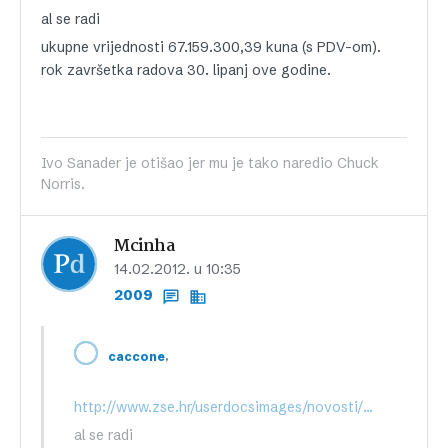
al se radi
ukupne vrijednosti 67.159.300,39 kuna (s PDV-om).
rok završetka radova 30. lipanj ove godine.
Ivo Sanader je otišao jer mu je tako naredio Chuck
Norris.
Mcinha
14.02.2012. u 10:35
2009
,
caccone
http://www.zse.hr/userdocsimages/novosti/PT5XaTKbLvl1IOwcFmHAiA==.pdf
al se radi