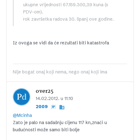
ukupne vrijednosti 67.159.300,39 kuna (s
PDV-om).
rok završetka radova 30. lipanj ove godine.
Iz ovoga se vidi da će rezultati biti katastrofa
Nije bogat onaj koji nema, nego onaj koji ima
over25
14.02.2012. u 11:10
2009
@Mcinha
Zato je palo na sadašnju cijenu 117 kn,znaći u
budućnosti može samo biti bolje