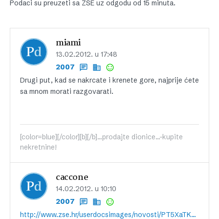
Podaci su preuzeti sa ZSE uz odgodu od 15 minuta.
miami
13.02.2012. u 17:48
2007
Drugi put, kad se nakrcate i krenete gore, najprije ćete
sa mnom morati razgovarati.
[color=blue][/color][b][/b]...prodajte dionice...-kupite
nekretnine!
caccone
14.02.2012. u 10:10
2007
http://www.zse.hr/userdocsimages/novosti/PT5XaTKbLvl1IOwcFmHAiA==.pdf