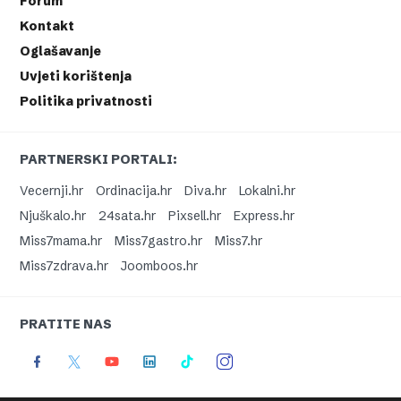
Forum
Kontakt
Oglašavanje
Uvjeti korištenja
Politika privatnosti
PARTNERSKI PORTALI:
Vecernji.hr
Ordinacija.hr
Diva.hr
Lokalni.hr
Njuškalo.hr
24sata.hr
Pixsell.hr
Express.hr
Miss7mama.hr
Miss7gastro.hr
Miss7.hr
Miss7zdrava.hr
Joomboos.hr
PRATITE NAS