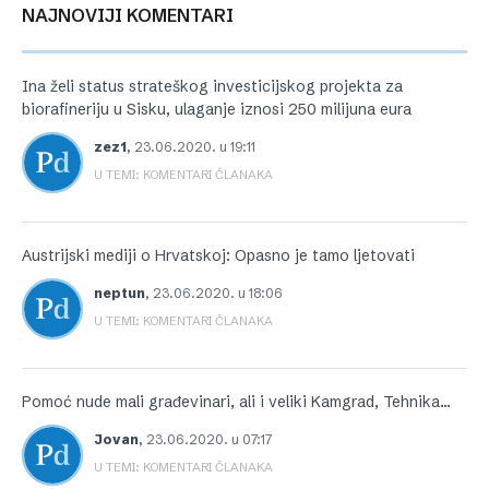
NAJNOVIJI KOMENTARI
Ina želi status strateškog investicijskog projekta za
biorafineriju u Sisku, ulaganje iznosi 250 milijuna eura
zez1
,
23.06.2020. u 19:11
U TEMI: KOMENTARI ČLANAKA
Austrijski mediji o Hrvatskoj: Opasno je tamo ljetovati
neptun
,
23.06.2020. u 18:06
U TEMI: KOMENTARI ČLANAKA
Pomoć nude mali građevinari, ali i veliki Kamgrad, Tehnika…
Jovan
,
23.06.2020. u 07:17
U TEMI: KOMENTARI ČLANAKA