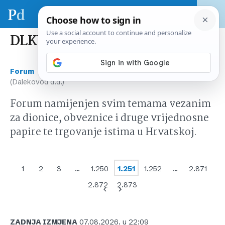
DLKV (Dalekovod d.d.)
›
›
Forum
Tržište kapitala Hrvatska
DLKV
(Dalekovod d.d.)
Forum namijenjen svim temama vezanim
za dionice, obveznice i druge vrijednosne
papire te trgovanje istima u Hrvatskoj.
1
2
3
…
1.250
1.251
1.252
…
2.871
2.872
2.873
ZADNJA IZMJENA
07.08.2026. u 22:09