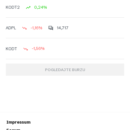
0,24%
KODT2
-1,16%
14,717
ADPL
-1,56%
KODT
POGLEDAJTE BURZU
Impressum