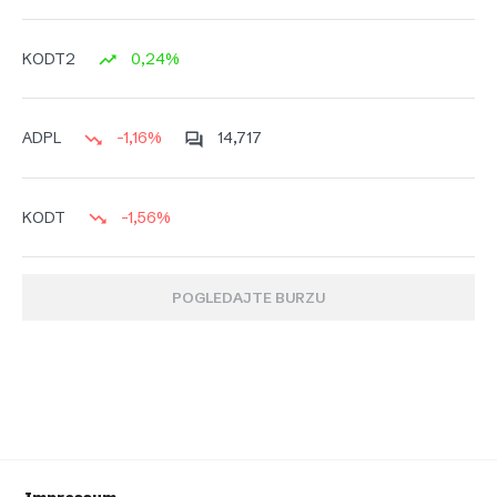
0,24%
KODT2
-1,16%
14,717
ADPL
-1,56%
KODT
POGLEDAJTE BURZU