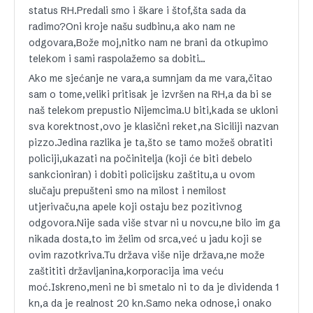
status RH.Predali smo i škare i štof,šta sada da
radimo?Oni kroje našu sudbinu,a ako nam ne
odgovara,Bože moj,nitko nam ne brani da otkupimo
telekom i sami raspolažemo sa dobiti…
Ako me sjećanje ne vara,a sumnjam da me vara,čitao
sam o tome,veliki pritisak je izvršen na RH,a da bi se
naš telekom prepustio Nijemcima.U biti,kada se ukloni
sva korektnost,ovo je klasični reket,na Siciliji nazvan
pizzo.Jedina razlika je ta,što se tamo možeš obratiti
policiji,ukazati na počinitelja (koji će biti debelo
sankcioniran) i dobiti policijsku zaštitu,a u ovom
slučaju prepušteni smo na milost i nemilost
utjerivaču,na apele koji ostaju bez pozitivnog
odgovora.Nije sada više stvar ni u novcu,ne bilo im ga
nikada dosta,to im želim od srca,već u jadu koji se
ovim razotkriva.Tu država više nije država,ne može
zaštititi državljanina,korporacija ima veću
moć.Iskreno,meni ne bi smetalo ni to da je dividenda 1
kn,a da je realnost 20 kn.Samo neka odnose,i onako