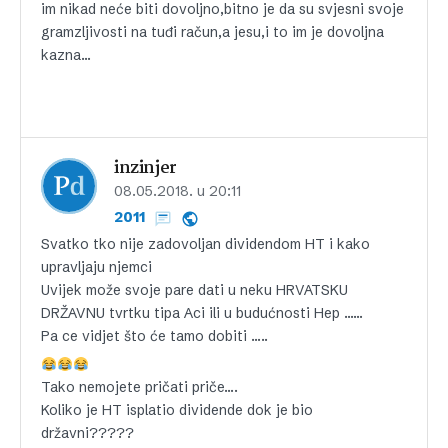
im nikad neće biti dovoljno,bitno je da su svjesni svoje
gramzljivosti na tuđi račun,a jesu,i to im je dovoljna
kazna…
inzinjer
08.05.2018. u 20:11
2011
Svatko tko nije zadovoljan dividendom HT i kako
upravljaju njemci
Uvijek može svoje pare dati u neku HRVATSKU
DRŽAVNU tvrtku tipa Aci ili u budućnosti Hep ……
Pa ce vidjet što će tamo dobiti …..
Tako nemojete pričati priče….
Koliko je HT isplatio dividende dok je bio
državni?????