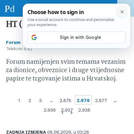
HT (Hrvatski Telekom d.d.)
›
›
Forum
Tržište kapitala Hrvatska
HT (Hrvatski
Telekom d.d.)
Forum namijenjen svim temama vezanim
za dionice, obveznice i druge vrijednosne
papire te trgovanje istima u Hrvatskoj.
1
2
3
…
2.875
2.876
2.877
…
2.936
2.937
2.938
ZADNJA IZMJENA
08.08.2026. u 03:28