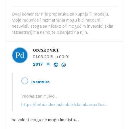
Ovaj komentar nije preporuka za kupnju ili prodaju.
Moje računice i razmatranja mogu biti netočni i
nesuvisli, stoga se nikako pri mogućim investicijskim
razmatranjima nemojte oslanjati na njih.
oreskovic1
01.05.2018. u 00:01
2017
,
Ivan1902
Veoma zanimljivo…
https://beta.index.hr/mobile/clanak.aspx?category=vijesti&id=1041943
na zalost mogu ne mogu im nista….