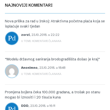
NAJNOVIJI KOMENTARI
Nova prilika za rad u Irskoj: Atraktivna početna plaća koja se
isplaćuje svaki tjedan
zorzi
,
23.10.2018. u 22:22
U TEMI: KOMENTARI ČLANAKA
“Modelu državnog saniranja brodogradilišta došao je kraj”
Anonimno
,
23.10.2018. u 18:48
U TEMI: KOMENTARI ČLANAKA
Promjena bojlera čeka 100.000 građana, a trošak po stanu
mogao bi iznositi i 20 tisuća kuna
DDD
,
23.10.2018. u 16:11