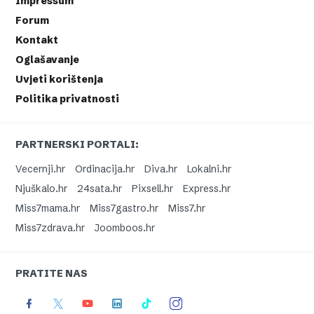
Impressum
Forum
Kontakt
Oglašavanje
Uvjeti korištenja
Politika privatnosti
PARTNERSKI PORTALI:
Vecernji.hr
Ordinacija.hr
Diva.hr
Lokalni.hr
Njuškalo.hr
24sata.hr
Pixsell.hr
Express.hr
Miss7mama.hr
Miss7gastro.hr
Miss7.hr
Miss7zdrava.hr
Joomboos.hr
PRATITE NAS