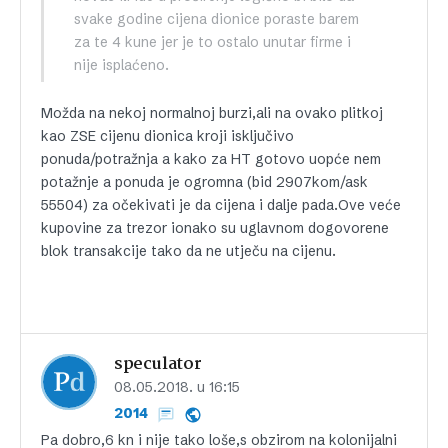
svake godine cijena dionice poraste barem
za te 4 kune jer je to ostalo unutar firme i
nije isplaćeno.
Možda na nekoj normalnoj burzi,ali na ovako plitkoj
kao ZSE cijenu dionica kroji isključivo
ponuda/potražnja a kako za HT gotovo uopće nem
potažnje a ponuda je ogromna (bid 2907kom/ask
55504) za očekivati je da cijena i dalje pada.Ove veće
kupovine za trezor ionako su uglavnom dogovorene
blok transakcije tako da ne utječu na cijenu.
speculator
08.05.2018. u 16:15
2014
Pa dobro,6 kn i nije tako loše,s obzirom na kolonijalni