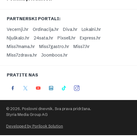
PARTNERSKI PORTALI:
Vecernji.hr
Ordinacija.hr
Diva.hr
Lokalni.hr
Njuškalo.hr
24sata.hr
Pixsell.hr
Express.hr
Miss7mama.hr
Miss7gastro.hr
Miss7.hr
Miss7zdrava.hr
Joomboos.hr
PRATITE NAS
© 2026. Poslovni dnevnik. Sva prava pridržana.
Styria Media Group AG
Developed by Porilook Solution