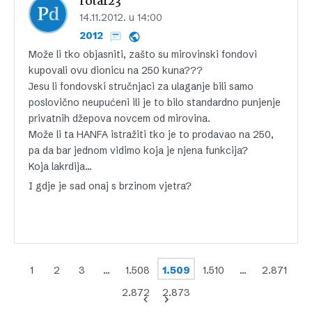
rota123
14.11.2012. u 14:00
2012
Može li tko objasniti, zašto su mirovinski fondovi
kupovali ovu dionicu na 250 kuna???
Jesu li fondovski stručnjaci za ulaganje bili samo
poslovično neupućeni ili je to bilo standardno punjenje
privatnih džepova novcem od mirovina.
Može li ta HANFA istražiti tko je to prodavao na 250,
pa da bar jednom vidimo koja je njena funkcija?
Koja lakrdija…
I gdje je sad onaj s brzinom vjetra?
1
2
3
…
1.508
1.509
1.510
…
2.871
2.872
2.873