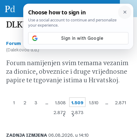
DLKV (Dalekovod d.d.)
›
›
Forum
Tržište kapitala Hrvatska
DLKV
(Dalekovod d.d.)
Forum namijenjen svim temama vezanim
za dionice, obveznice i druge vrijednosne
papire te trgovanje istima u Hrvatskoj.
1
2
3
…
1.508
1.509
1.510
…
2.871
2.872
2.873
ZADNJA IZMJENA
06.08.2026. u 14:10