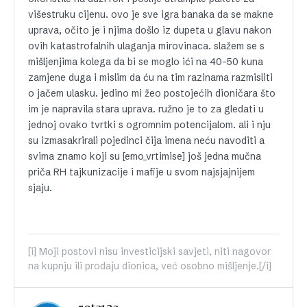
višestruku cijenu. ovo je sve igra banaka da se makne
uprava, očito je i njima došlo iz dupeta u glavu nakon
ovih katastrofalnih ulaganja mirovinaca. slažem se s
mišljenjima kolega da bi se moglo ići na 40-50 kuna
zamjene duga i mislim da ću na tim razinama razmisliti
o jačem ulasku. jedino mi žeo postojećih dioničara što
im je napravila stara uprava. ružno je to za gledati u
jednoj ovako tvrtki s ogromnim potencijalom. ali i nju
su izmasakrirali pojedinci čija imena neću navoditi a
svima znamo koji su [emo_vrtimise] još jedna mučna
priča RH tajkunizacije i mafije u svom najsjajnijem
sjaju.
[i] Moji postovi nisu investicijski savjeti, niti nagovor
na kupnju ili prodaju dionica, već osobno mišljenje.[/i]