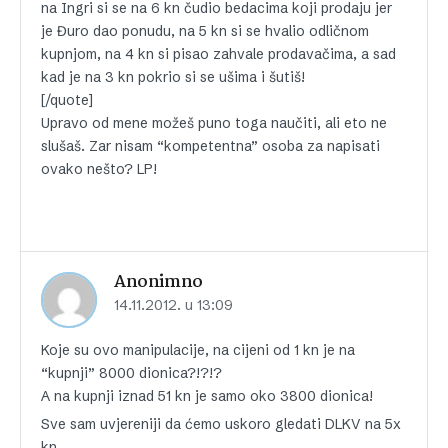
na Ingri si se na 6 kn čudio bedacima koji prodaju jer
je Đuro dao ponudu, na 5 kn si se hvalio odličnom
kupnjom, na 4 kn si pisao zahvale prodavačima, a sad
kad je na 3 kn pokrio si se ušima i šutiš!
[/quote]
Upravo od mene možeš puno toga naučiti, ali eto ne
slušaš. Zar nisam “kompetentna” osoba za napisati
ovako nešto? LP!
Anonimno
14.11.2012. u 13:09
Koje su ovo manipulacije, na cijeni od 1 kn je na
“kupnji” 8000 dionica?!?!?
A na kupnji iznad 51 kn je samo oko 3800 dionica!
Sve sam uvjereniji da ćemo uskoro gledati DLKV na 5x
kn…