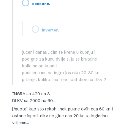
,
caccone
,
inverter
jucer i danas ,,cim se krene u kupnju i
podigne za kunu dvije sliju se brutalne
kolicine po kupnji…
podsjeca me na ingru jos oko 20-30 kn ..
pitanje, koliko ima free float dionica dlkv ?
INGRA sa 420 na 3
DLKV sa 2000 na 60…
[/quote] kao sto rekoh ..nek pukne ovih cca 60 kn i
ostane ispod…dlkv ne gine cca 20 kn u dogledno
vrijeme…