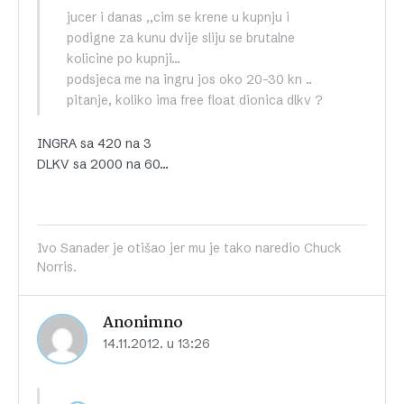
jucer i danas ,,cim se krene u kupnju i
podigne za kunu dvije sliju se brutalne
kolicine po kupnji…
podsjeca me na ingru jos oko 20-30 kn ..
pitanje, koliko ima free float dionica dlkv ?
INGRA sa 420 na 3
DLKV sa 2000 na 60…
Ivo Sanader je otišao jer mu je tako naredio Chuck
Norris.
Anonimno
14.11.2012. u 13:26