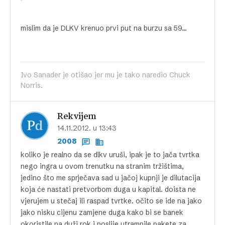
mislim da je DLKV krenuo prvi put na burzu sa 59…
Ivo Sanader je otišao jer mu je tako naredio Chuck
Norris.
Rekvijem
14.11.2012. u 13:43
2008
koliko je realno da se dlkv uruši, ipak je to jača tvrtka
nego ingra u ovom trenutku na stranim tržištima,
jedino što me sprječava sad u jačoj kupnji je dilutacija
koja će nastati pretvorbom duga u kapital. doista ne
vjerujem u stečaj ili raspad tvrtke. očito se ide na jako
jako nisku cijenu zamjene duga kako bi se banek
okoristile na duži rok i poslije utrampile pakete za