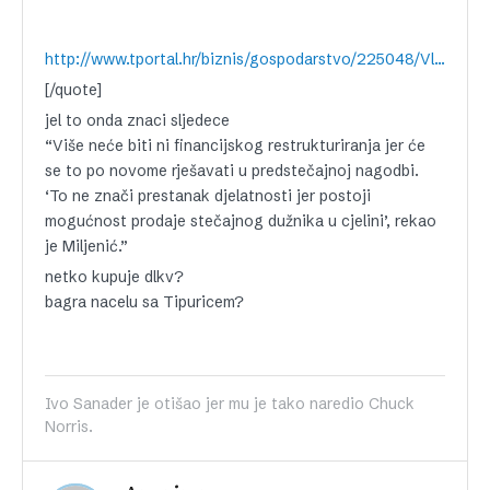
http://www.tportal.hr/biznis/gospodarstvo/225048/Vlada-izmjenama-zakona-ubrzava-postupak-stecaja.html
[/quote]
jel to onda znaci sljedece
“Više neće biti ni financijskog restrukturiranja jer će
se to po novome rješavati u predstečajnoj nagodbi.
‘To ne znači prestanak djelatnosti jer postoji
mogućnost prodaje stečajnog dužnika u cjelini’, rekao
je Miljenić.”
netko kupuje dlkv?
bagra nacelu sa Tipuricem?
Ivo Sanader je otišao jer mu je tako naredio Chuck
Norris.