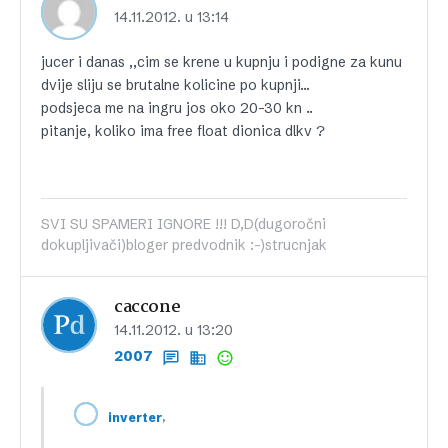
14.11.2012. u 13:14
jucer i danas ,,cim se krene u kupnju i podigne za kunu
dvije sliju se brutalne kolicine po kupnji…
podsjeca me na ingru jos oko 20-30 kn ..
pitanje, koliko ima free float dionica dlkv ?
SVI SU SPAMERI IGNORE !!! D,D(dugoročni
dokupljivači)bloger predvodnik :-)strucnjak
caccone
14.11.2012. u 13:20
2007
,
inverter