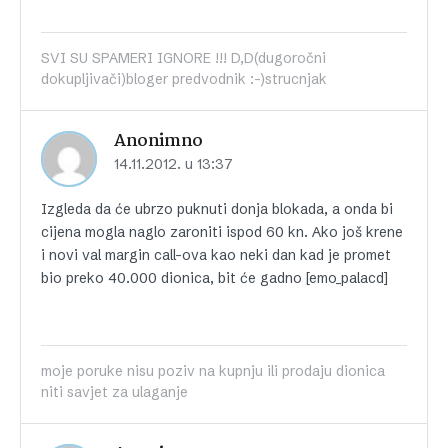
SVI SU SPAMERI IGNORE !!! D,D(dugoročni
dokupljivači)bloger predvodnik :-)strucnjak
Anonimno
14.11.2012. u 13:37
Izgleda da će ubrzo puknuti donja blokada, a onda bi
cijena mogla naglo zaroniti ispod 60 kn. Ako još krene
i novi val margin call-ova kao neki dan kad je promet
bio preko 40.000 dionica, bit će gadno [emo_palacd]
moje poruke nisu poziv na kupnju ili prodaju dionica
niti savjet za ulaganje