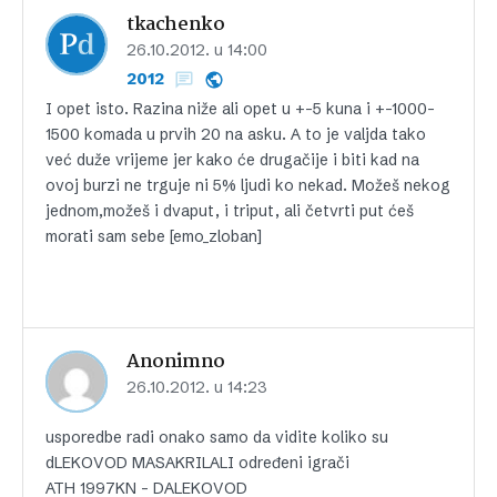
tkachenko
26.10.2012. u 14:00
2012
I opet isto. Razina niže ali opet u +-5 kuna i +-1000-
1500 komada u prvih 20 na asku. A to je valjda tako
već duže vrijeme jer kako će drugačije i biti kad na
ovoj burzi ne trguje ni 5% ljudi ko nekad. Možeš nekog
jednom,možeš i dvaput, i triput, ali četvrti put ćeš
morati sam sebe [emo_zloban]
Anonimno
26.10.2012. u 14:23
usporedbe radi onako samo da vidite koliko su
dLEKOVOD MASAKRILALI određeni igrači
ATH 1997KN – DALEKOVOD