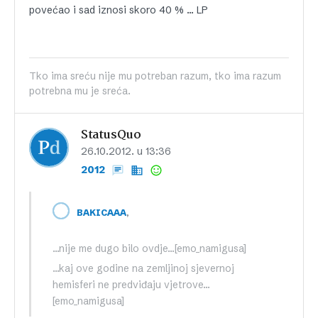
povećao i sad iznosi skoro 40 % … LP
Tko ima sreću nije mu potreban razum, tko ima razum
potrebna mu je sreća.
StatusQuo
26.10.2012. u 13:36
2012
,
BAKICAAA
…nije me dugo bilo ovdje…[emo_namigusa]
…kaj ove godine na zemljinoj sjevernoj
hemisferi ne predviđaju vjetrove…
[emo_namigusa]