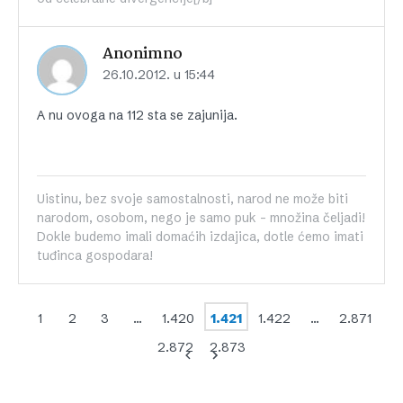
Anonimno
26.10.2012. u 15:44
A nu ovoga na 112 sta se zajunija.
Uistinu, bez svoje samostalnosti, narod ne može biti
narodom, osobom, nego je samo puk - množina čeljadi!
Dokle budemo imali domaćih izdajica, dotle ćemo imati
tuđinca gospodara!
1
2
3
…
1.420
1.421
1.422
…
2.871
2.872
2.873