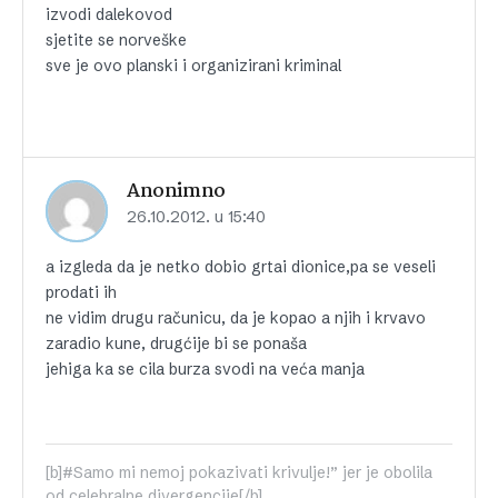
izvodi dalekovod
sjetite se norveške
sve je ovo planski i organizirani kriminal
Anonimno
26.10.2012. u 15:40
a izgleda da je netko dobio grtai dionice,pa se veseli
prodati ih
ne vidim drugu računicu, da je kopao a njih i krvavo
zaradio kune, drugćije bi se ponaša
jehiga ka se cila burza svodi na veća manja
[b]#Samo mi nemoj pokazivati krivulje!” jer je obolila
od celebralne divergencije[/b]