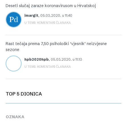
Deseti slučaj zaraze koronavirusom u Hrvatskoj
imargit
,
05.03.2020. u 11:40
U TEMI: KOMENTARI ČLANAKA
Rast tečaja prema 7,50 psihološki ‘vjesnik’ neizvjesne
sezone
hpb2020hpb
,
05.03.2020. u 11:13
U TEMI: KOMENTARI ČLANAKA
TOP 5 DIONICA
OZNAKA