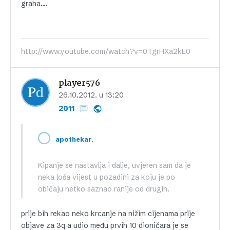
graha….
http://www.youtube.com/watch?v=0TgrHXa2kE0
player576
26.10.2012. u 13:20
2011
,
apothekar
Kipanje se nastavlja i dalje, uvjeren sam da je
neka loša vijest u pozadini za koju je po
običaju netko saznao ranije od drugih.
prije bih rekao neko krcanje na nižim cijenama prije
objave za 3q a udio među prvih 10 dioničara je se