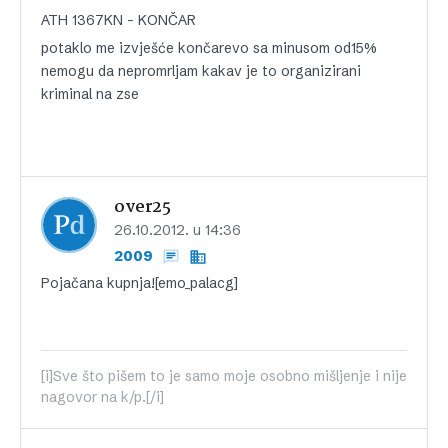
ATH 1367KN – KONČAR
potaklo me izvješće končarevo sa minusom od15%
nemogu da nepromrljam kakav je to organizirani
kriminal na zse
over25
26.10.2012. u 14:36
2009
Pojačana kupnja![emo_palacg]
[i]Sve što pišem to je samo moje osobno mišljenje i nije
nagovor na k/p.[/i]