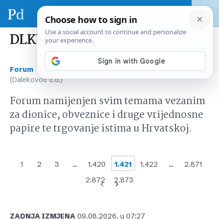
DLKV (Dalekovod d.d.)
›
›
Forum
Tržište kapitala Hrvatska
DLKV
(Dalekovod d.d.)
Forum namijenjen svim temama vezanim
za dionice, obveznice i druge vrijednosne
papire te trgovanje istima u Hrvatskoj.
1
2
3
…
1.420
1.421
1.422
…
2.871
2.872
2.873
ZADNJA IZMJENA
09.08.2026. u 07:27