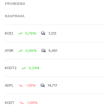
PROMJENA
RASPRAVA
0,79%
7,213
KOEI
0,99%
5,491
ATGR
0,24%
KODT2
-1,16%
14,717
ADPL
-1,56%
KODT