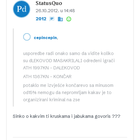
StatusQuo
26.10.2012. u 14:48
2012
,
cepincepin
usporedbe radi onako samo da vidite koliko
su dLEKOVOD MASAKRILALI određeni igrači
ATH 1997KN – DALEKOVOD
ATH 1367KN – KONČAR
potaklo me izvješće končarevo sa minusom
od15% nemogu da nepromrljam kakav je to
organizirani kriminal na zse
Sinko o kakvim ti kruskama i jabukama govoris ???