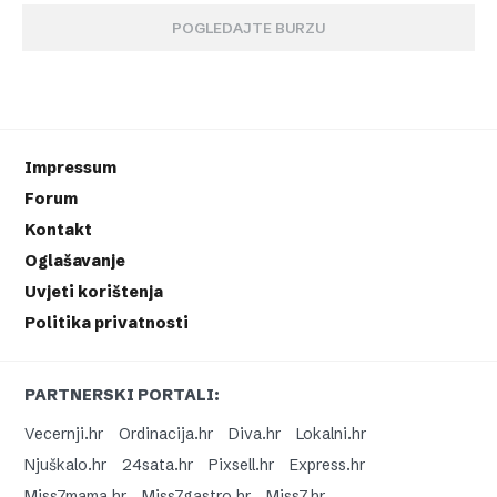
POGLEDAJTE BURZU
Impressum
Forum
Kontakt
Oglašavanje
Uvjeti korištenja
Politika privatnosti
PARTNERSKI PORTALI:
Vecernji.hr
Ordinacija.hr
Diva.hr
Lokalni.hr
Njuškalo.hr
24sata.hr
Pixsell.hr
Express.hr
Miss7mama.hr
Miss7gastro.hr
Miss7.hr