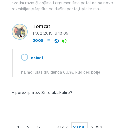
svojim razmišljanjima i argumentima potakne na novo
razmišljanje.isprike na dužini posta,tipfelerima...
Tomcat
17.02.2019. u 13:05
2008
,
ohladi
na moj ulaz dividenda 6.6%, kud ces bolje
A porez+prirez. Si to ukalkuliro?
1
2
3
…
2.897
2.898
2.899
…