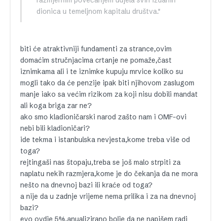
dionica u temeljnom kapitalu društva."
biti će atraktivniji fundamenti za strance,ovim
domaćim stručnjacima crtanje ne pomaže,čast
iznimkama ali i te iznimke kupuju mrvice koliko su
mogli tako da će penzije ipak biti njihovom zaslugom
manje iako sa većim rizikom za koji nisu dobili mandat
ali koga briga zar ne?
ako smo kladioničarski narod zašto nam i OMF-ovi
nebi bili kladioničari?
ide tekma i istanbulska nevjesta,kome treba više od
toga?
rejtingaši nas štopaju,treba se još malo strpiti za
naplatu nekih razmjera,kome je do čekanja da ne mora
nešto na dnevnoj bazi ili kraće od toga?
a nije da u zadnje vrijeme nema prilika i za na dnevnoj
bazi?
evo ovdje 5%,anualizirano bolje da ne napišem radi