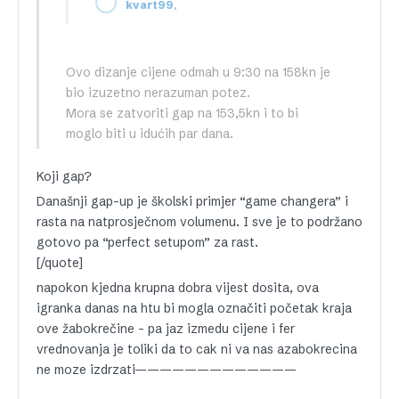
,
kvart99
Ovo dizanje cijene odmah u 9:30 na 158kn je
bio izuzetno nerazuman potez.
Mora se zatvoriti gap na 153,5kn i to bi
moglo biti u idućih par dana.
Koji gap?
Današnji gap-up je školski primjer “game changera” i
rasta na natprosječnom volumenu. I sve je to podržano
gotovo pa “perfect setupom” za rast.
[/quote]
napokon kjedna krupna dobra vijest dosita, ova
igranka danas na htu bi mogla označiti početak kraja
ove žabokrečine – pa jaz izmedu cijene i fer
vrednovanja je toliki da to cak ni va nas azabokrecina
ne moze izdrzati—————————————