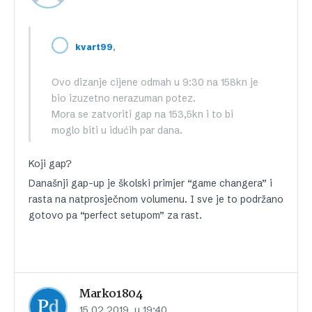
,
kvart99
Ovo dizanje cijene odmah u 9:30 na 158kn je
bio izuzetno nerazuman potez.
Mora se zatvoriti gap na 153,5kn i to bi
moglo biti u idućih par dana.
Koji gap?
Današnji gap-up je školski primjer “game changera” i
rasta na natprosječnom volumenu. I sve je to podržano
gotovo pa “perfect setupom” za rast.
Marko1804
15.02.2019. u 19:40