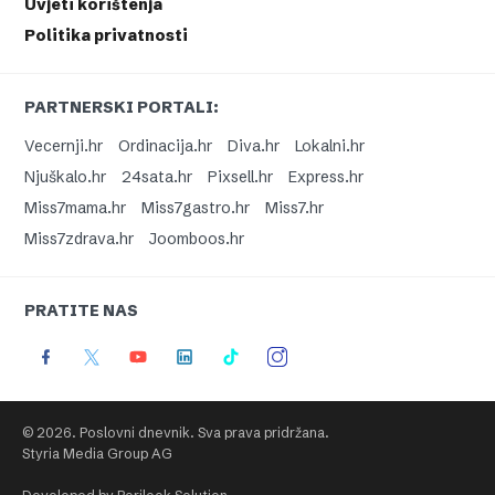
Uvjeti korištenja
Politika privatnosti
PARTNERSKI PORTALI:
Vecernji.hr
Ordinacija.hr
Diva.hr
Lokalni.hr
Njuškalo.hr
24sata.hr
Pixsell.hr
Express.hr
Miss7mama.hr
Miss7gastro.hr
Miss7.hr
Miss7zdrava.hr
Joomboos.hr
PRATITE NAS
© 2026. Poslovni dnevnik. Sva prava pridržana.
Styria Media Group AG