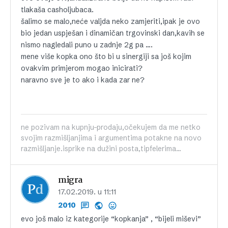
tlakaša casholjubaca.
šalimo se malo,neće valjda neko zamjeriti,ipak je ovo
bio jedan uspješan i dinamičan trgovinski dan,kavih se
nismo nagledali puno u zadnje 2g pa ….
mene više kopka ono što bi u sinergiji sa još kojim
ovakvim primjerom mogao inicirati?
naravno sve je to ako i kada zar ne?
ne pozivam na kupnju-prodaju,očekujem da me netko
svojim razmišljanjima i argumentima potakne na novo
razmišljanje.isprike na dužini posta,tipfelerima...
migra
17.02.2019. u 11:11
2010
evo još malo iz kategorije “kopkanja” , “bijeli miševi”