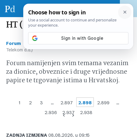
HT (Hrvatski Telekom d.d.)
›
›
Forum
Tržište kapitala Hrvatska
HT (Hrvatski
Telekom d.d.)
Forum namijenjen svim temama vezanim
za dionice, obveznice i druge vrijednosne
papire te trgovanje istima u Hrvatskoj.
1
2
3
…
2.897
2.898
2.899
…
2.936
2.937
2.938
ZADNJA IZMJENA
08.08.2026. u 09:15