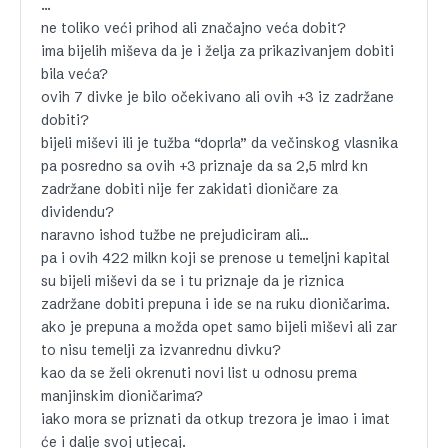
…
ne toliko veći prihod ali značajno veća dobit?
ima bijelih miševa da je i želja za prikazivanjem dobiti
bila veća?
ovih 7 divke je bilo očekivano ali ovih +3 iz zadržane
dobiti?
bijeli miševi ili je tužba “doprla” da večinskog vlasnika
pa posredno sa ovih +3 priznaje da sa 2,5 mlrd kn
zadržane dobiti nije fer zakidati dioničare za
dividendu?
naravno ishod tužbe ne prejudiciram ali…
pa i ovih 422 milkn koji se prenose u temeljni kapital
su bijeli miševi da se i tu priznaje da je riznica
zadržane dobiti prepuna i ide se na ruku dioničarima.
ako je prepuna a možda opet samo bijeli miševi ali zar
to nisu temelji za izvanrednu divku?
kao da se želi okrenuti novi list u odnosu prema
manjinskim dioničarima?
iako mora se priznati da otkup trezora je imao i imat
će i dalje svoj utjecaj.