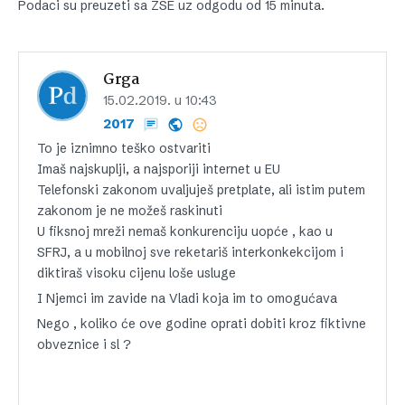
Podaci su preuzeti sa ZSE uz odgodu od 15 minuta.
Grga
15.02.2019. u 10:43
2017
To je iznimno teško ostvariti
Imaš najskuplji, a najsporiji internet u EU
Telefonski zakonom uvaljuješ pretplate, ali istim putem
zakonom je ne možeš raskinuti
U fiksnoj mreži nemaš konkurenciju uopće , kao u
SFRJ, a u mobilnoj sve reketariš interkonkekcijom i
diktiraš visoku cijenu loše usluge
I Njemci im zavide na Vladi koja im to omogućava
Nego , koliko će ove godine oprati dobiti kroz fiktivne
obveznice i sl ?