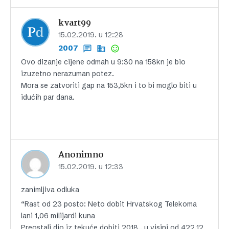
kvart99
15.02.2019. u 12:28
2007
Ovo dizanje cijene odmah u 9:30 na 158kn je bio
izuzetno nerazuman potez.
Mora se zatvoriti gap na 153,5kn i to bi moglo biti u
idućih par dana.
Anonimno
15.02.2019. u 12:33
zanimljiva odluka
“Rast od 23 posto: Neto dobit Hrvatskog Telekoma
lani 1,06 milijardi kuna
Preostali dio iz tekuće dobiti 2018., u visini od 422,12