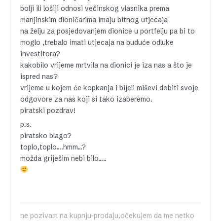
bolji ili lošiji odnosi večinskog vlasnika prema
manjinskim dioničarima imaju bitnog utjecaja
na želju za posjedovanjem dionice u portfelju pa bi to
moglo ,trebalo imati utjecaja na buduće odluke
investitora?
kakobilo vrijeme mrtvila na dionici je iza nas a što je
ispred nas?
vrijeme u kojem će kopkanja i bijeli miševi dobiti svoje
odgovore za nas koji si tako izaberemo.
piratski pozdrav!
p.s.
piratsko blago?
toplo,toplo….hmm…?
možda griješim nebi bilo…..
ne pozivam na kupnju-prodaju,očekujem da me netko