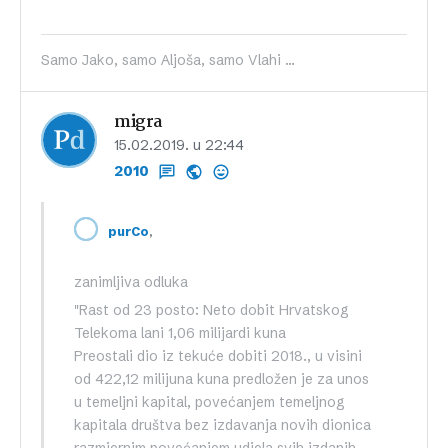
Samo Jako, samo Aljoša, samo Vlahi ...
migra
15.02.2019. u 22:44
2010
,
purCo
zanimljiva odluka
"Rast od 23 posto: Neto dobit Hrvatskog
Telekoma lani 1,06 milijardi kuna
Preostali dio iz tekuće dobiti 2018., u visini
od 422,12 milijuna kuna predložen je za unos
u temeljni kapital, povećanjem temeljnog
kapitala društva bez izdavanja novih dionica
razmjernim povećanjem udjela svih izdanih