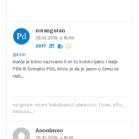
zorangutan
28.10.2019. u 15:00
2017
@kirin
manje je bitno nazivamo li mi to kolokvijalno i dalje
PSN ili formalno PSS, bitno je da je jasno o čemu se
radi….
na ignore: retard "nabiduasku", plankovic, tizian, pific,
barbosa....
Anonimno
28.10.2019. u 15:16