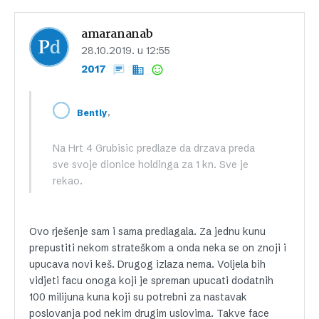
amarananab
28.10.2019. u 12:55
2017
,
Bently
Na Hrt 4 Grubisic predlaze da drzava preda
sve svoje dionice holdinga za 1 kn. Sve je
rekao.
Ovo rješenje sam i sama predlagala. Za jednu kunu
prepustiti nekom strateškom a onda neka se on znoji i
upucava novi keš. Drugog izlaza nema. Voljela bih
vidjeti facu onoga koji je spreman upucati dodatnih
100 milijuna kuna koji su potrebni za nastavak
poslovanja pod nekim drugim uslovima. Takve face