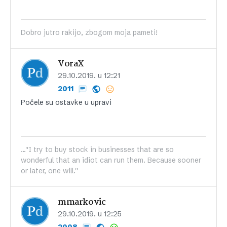
Dobro jutro rakijo, zbogom moja pameti!
VoraX
29.10.2019. u 12:21
2011
Počele su ostavke u upravi
...''I try to buy stock in businesses that are so
wonderful that an idiot can run them. Because sooner
or later, one will.''
mmarkovic
29.10.2019. u 12:25
2008