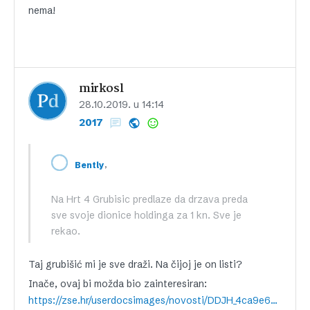
nema!
mirkosl
28.10.2019. u 14:14
2017
,
Bently
Na Hrt 4 Grubisic predlaze da drzava preda
sve svoje dionice holdinga za 1 kn. Sve je
rekao.
Taj grubišić mi je sve draži. Na čijoj je on listi?
Inače, ovaj bi možda bio zainteresiran:
https://zse.hr/userdocsimages/novosti/DDJH_4ca9e62d-6a65-4a44-a040-27378119e1a6.pdf