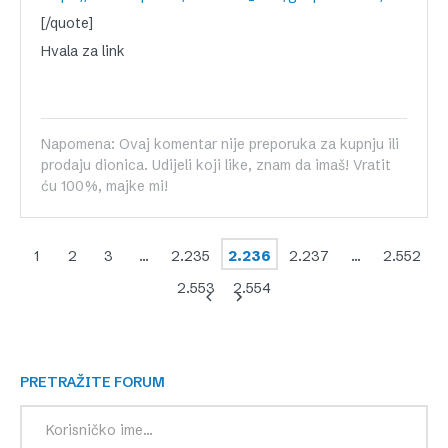
[/quote]
Hvala za link
Napomena: Ovaj komentar nije preporuka za kupnju ili
prodaju dionica. Udijeli koji like, znam da imaš! Vratit
ću 100%, majke mi!
1
2
3
…
2.235
2.236
2.237
…
2.552
2.553
2.554
PRETRAŽITE FORUM