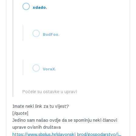
,
xdado
,
BudFox
,
VoraX
Počele su ostavke u upravi
Imate neki link za tu vijest?
[/quote]
Jedino sam našao ovdje da se spominju neki članovi
uprave ovisnih društava
https://www.sbplus.hr/slavonski_brod/gospodarstvo/industrija/dio_radnika_u_duri_dobio_placu_vecina_nastavlja_sa_strajkom.aspx#.XbhPFq8o9hE