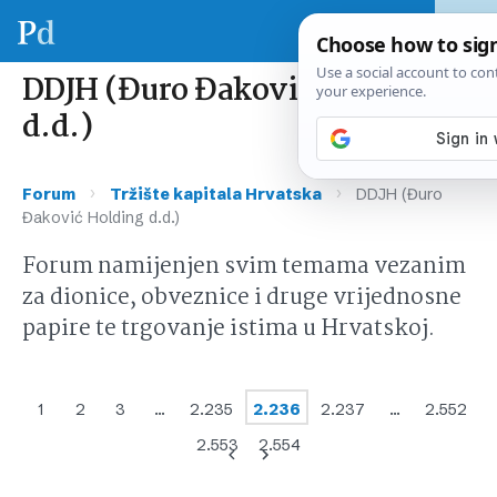
DDJH (Đuro Đaković Holding
d.d.)
›
›
Forum
Tržište kapitala Hrvatska
DDJH (Đuro
Đaković Holding d.d.)
Forum namijenjen svim temama vezanim
za dionice, obveznice i druge vrijednosne
papire te trgovanje istima u Hrvatskoj.
1
2
3
…
2.235
2.236
2.237
…
2.552
2.553
2.554