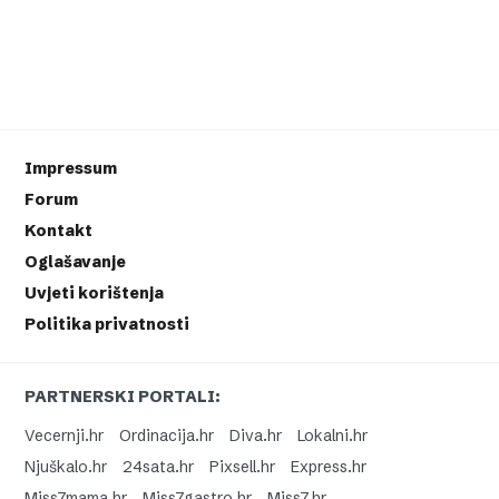
Impressum
Forum
Kontakt
Oglašavanje
Uvjeti korištenja
Politika privatnosti
PARTNERSKI PORTALI:
Vecernji.hr
Ordinacija.hr
Diva.hr
Lokalni.hr
Njuškalo.hr
24sata.hr
Pixsell.hr
Express.hr
Miss7mama.hr
Miss7gastro.hr
Miss7.hr