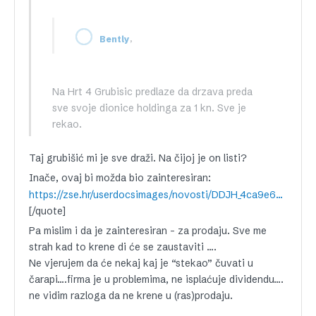
,
Bently
Na Hrt 4 Grubisic predlaze da drzava preda
sve svoje dionice holdinga za 1 kn. Sve je
rekao.
Taj grubišić mi je sve draži. Na čijoj je on listi?
Inače, ovaj bi možda bio zainteresiran:
https://zse.hr/userdocsimages/novosti/DDJH_4ca9e62d-6a65-4a44-a040-27378119e1a6.pdf
[/quote]
Pa mislim i da je zainteresiran – za prodaju. Sve me
strah kad to krene di će se zaustaviti ….
Ne vjerujem da će nekaj kaj je “stekao” čuvati u
čarapi….firma je u problemima, ne isplaćuje dividendu….
ne vidim razloga da ne krene u (ras)prodaju.