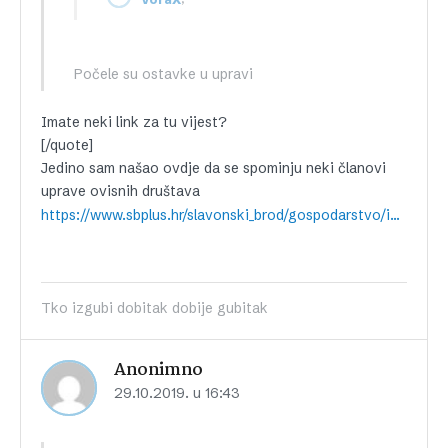
Počele su ostavke u upravi
Imate neki link za tu vijest?
[/quote]
Jedino sam našao ovdje da se spominju neki članovi
uprave ovisnih društava
https://www.sbplus.hr/slavonski_brod/gospodarstvo/industrija/dio_radnika_u_duri_dobio_placu_vecina_nastavlja_sa_strajkom.aspx#.XbhPFq8o9hE
Tko izgubi dobitak dobije gubitak
Anonimno
29.10.2019. u 16:43