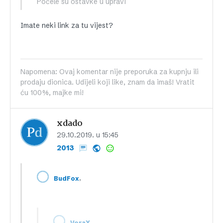
Počele su ostavke u upravi
Imate neki link za tu vijest?
Napomena: Ovaj komentar nije preporuka za kupnju ili
prodaju dionica. Udijeli koji like, znam da imaš! Vratit
ću 100%, majke mi!
xdado
29.10.2019. u 15:45
2013
,
BudFox
,
VoraX