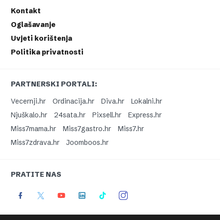
Kontakt
Oglašavanje
Uvjeti korištenja
Politika privatnosti
PARTNERSKI PORTALI:
Vecernji.hr
Ordinacija.hr
Diva.hr
Lokalni.hr
Njuškalo.hr
24sata.hr
Pixsell.hr
Express.hr
Miss7mama.hr
Miss7gastro.hr
Miss7.hr
Miss7zdrava.hr
Joomboos.hr
PRATITE NAS