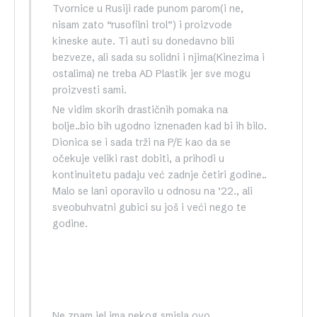
Tvornice u Rusiji rade punom parom(i ne,
nisam zato “rusofilni trol”) i proizvode
kineske aute. Ti auti su donedavno bili
bezveze, ali sada su solidni i njima(Kinezima i
ostalima) ne treba AD Plastik jer sve mogu
proizvesti sami.
Ne vidim skorih drastičnih pomaka na
bolje..bio bih ugodno iznenađen kad bi ih bilo.
Dionica se i sada trži na P/E kao da se
očekuje veliki rast dobiti, a prihodi u
kontinuitetu padaju već zadnje četiri godine..
Malo se lani oporavilo u odnosu na ’22., ali
sveobuhvatni gubici su još i veći nego te
godine.
Ne znam jel ima nekog smisla ovo