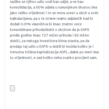
razlike se njihov udio vodi kao udjel, a ne kao
konsolidacija, a 50% udjela u rumunjskom drustvu ima
jako veliku vrijednost i to se mora uzest u obzir u svim
kalkulacijama, pa s te strane realno adplastik kad bi
dodali 0.01% vlasništva bi imao znatno veće
konsolidirane prihode/dobit s obzirom da je EAPS
prošle godine imao 727 mil.kn prihoda i 83 mil.kn
dobiti…za nekoga investitora bitna stavka, pa da
prodaju taj udio u EAPS-u dobili bi možda koliko je i
trenutna tržišna kapitalizacija ADPL…dakle po meni ima
tu vrijednosti, e sad koliko neka svatko procijeni sam.