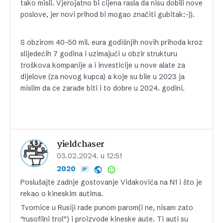
tako misli. Vjerojatno bi cijena rasla da nisu dobili nove
poslove, jer novi prihod bi mogao značiti gubitak:-)).
S obzirom 40-50 mil. eura godišnjih novih prihoda kroz
slijedećih 7 godina i uzimajući u obzir strukturu
troškova kompanije a i investicije u nove alate za
dijelove (za novog kupca) a koje su bile u 2023 ja
mislim da će zarade biti i to dobre u 2024. godini.
yieldchaser
03.02.2024. u 12:51
2020
Poslušajte zadnje gostovanje Vidakovića na N1 i što je
rekao o kineskim autima.
Tvornice u Rusiji rade punom parom(i ne, nisam zato
“rusofilni trol”) i proizvode kineske aute. Ti auti su