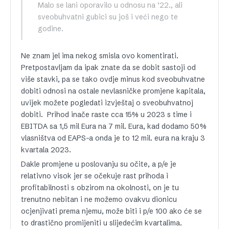
Malo se lani oporavilo u odnosu na ’22., ali
sveobuhvatni gubici su još i veći nego te
godine.
Ne znam jel ima nekog smisla ovo komentirati.
Pretpostavljam da ipak znate da se dobit sastoji od
više stavki, pa se tako ovdje minus kod sveobuhvatne
dobiti odnosi na ostale nevlasničke promjene kapitala,
uvijek možete pogledati izvještaj o sveobuhvatnoj
dobiti. Prihod inače raste cca 15% u 2023 s time i
EBITDA sa 1,5 mil Eura na 7 mil. Eura, kad dodamo 50%
vlasništva od EAPS-a onda je to 12 mil. eura na kraju 3
kvartala 2023.
Dakle promjene u poslovanju su očite, a p/e je
relativno visok jer se očekuje rast prihoda i
profitabilnosti s obzirom na okolnosti, on je tu
trenutno nebitan i ne možemo ovakvu dionicu
ocjenjivati prema njemu, može biti i p/e 100 ako će se
to drastično promijeniti u slijedećim kvartalima.