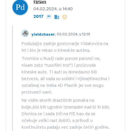
tizian
04.02.2024. u 14:40
2017
, 03.02.2024. u 12:51
yieldchaser
Poslušajte zadnje gostovanje Vidakovića na
N1 i što je rekao o kineskim autima.
Tvornice u Rusiji rade punom parom(i ne,
nisam zato “rusofilni trol”) i proizvode
kineske aute. Ti auti su donedavno bili
bezveze, ali sada su solidni i njima(Kinezima i
ostalima) ne treba AD Plastik jer sve mogu
proizvesti sami.
Ne vidim skorih drastičnih pomaka na
bolje..bio bih ugodno iznenađen kad bi ih bilo.
Dionica se i sada trži na P/E kao da se
očekuje veliki rast dobiti, a prihodi u
kontinuitetu padaju već zadnje četiri godine..