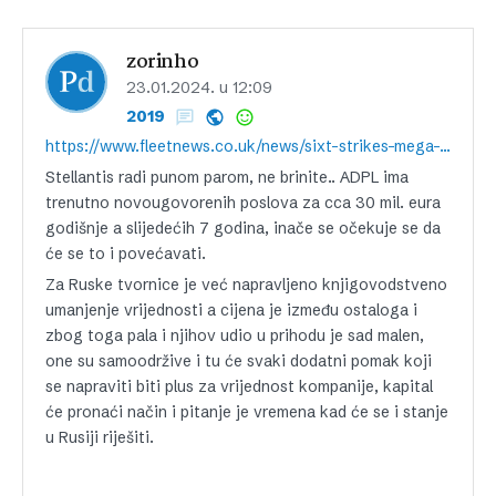
zorinho
23.01.2024. u 12:09
2019
https://www.fleetnews.co.uk/news/sixt-strikes-mega-fleet-deal-with-stellantis
Stellantis radi punom parom, ne brinite.. ADPL ima
trenutno novougovorenih poslova za cca 30 mil. eura
godišnje a slijedećih 7 godina, inače se očekuje se da
će se to i povećavati.
Za Ruske tvornice je već napravljeno knjigovodstveno
umanjenje vrijednosti a cijena je između ostaloga i
zbog toga pala i njihov udio u prihodu je sad malen,
one su samoodržive i tu će svaki dodatni pomak koji
se napraviti biti plus za vrijednost kompanije, kapital
će pronaći način i pitanje je vremena kad će se i stanje
u Rusiji riješiti.