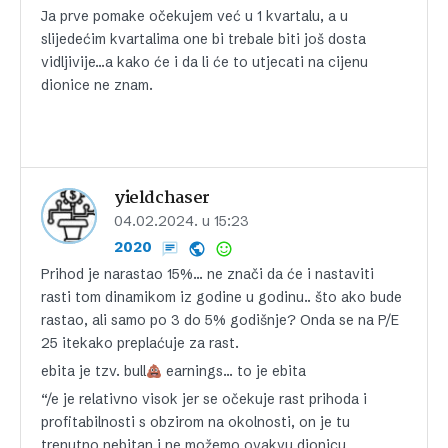
Ja prve pomake očekujem već u 1 kvartalu, a u
slijedećim kvartalima one bi trebale biti još dosta
vidljivije…a kako će i da li će to utjecati na cijenu
dionice ne znam.
yieldchaser
04.02.2024. u 15:23
2020
Prihod je narastao 15%… ne znači da će i nastaviti
rasti tom dinamikom iz godine u godinu.. što ako bude
rastao, ali samo po 3 do 5% godišnje? Onda se na P/E
25 itekako preplaćuje za rast.
ebita je tzv. bull
earnings… to je ebita
“
/e je relativno visok jer se očekuje rast prihoda i
profitabilnosti s obzirom na okolnosti, on je tu
trenutno nebitan i ne možemo ovakvu dionicu