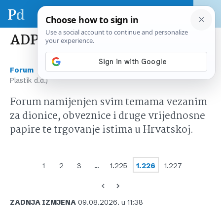
ADPL (AD Plastik d.d.)
›
›
Forum
Tržište kapitala Hrvatska
ADPL (AD
Plastik d.d.)
Forum namijenjen svim temama vezanim
za dionice, obveznice i druge vrijednosne
papire te trgovanje istima u Hrvatskoj.
1
2
3
…
1.225
1.226
1.227
ZADNJA IZMJENA
09.08.2026. u 11:38