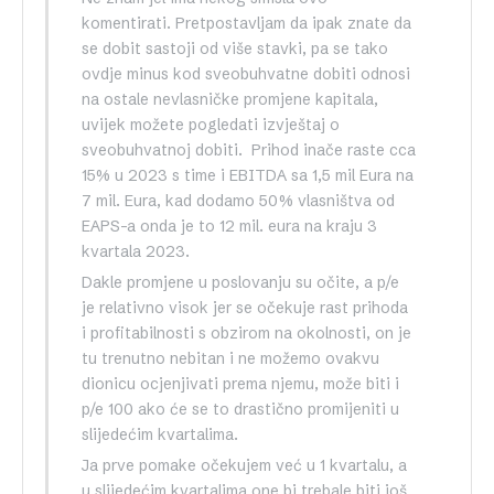
komentirati. Pretpostavljam da ipak znate da
se dobit sastoji od više stavki, pa se tako
ovdje minus kod sveobuhvatne dobiti odnosi
na ostale nevlasničke promjene kapitala,
uvijek možete pogledati izvještaj o
sveobuhvatnoj dobiti. Prihod inače raste cca
15% u 2023 s time i EBITDA sa 1,5 mil Eura na
7 mil. Eura, kad dodamo 50% vlasništva od
EAPS-a onda je to 12 mil. eura na kraju 3
kvartala 2023.
Dakle promjene u poslovanju su očite, a p/e
je relativno visok jer se očekuje rast prihoda
i profitabilnosti s obzirom na okolnosti, on je
tu trenutno nebitan i ne možemo ovakvu
dionicu ocjenjivati prema njemu, može biti i
p/e 100 ako će se to drastično promijeniti u
slijedećim kvartalima.
Ja prve pomake očekujem već u 1 kvartalu, a
u slijedećim kvartalima one bi trebale biti još