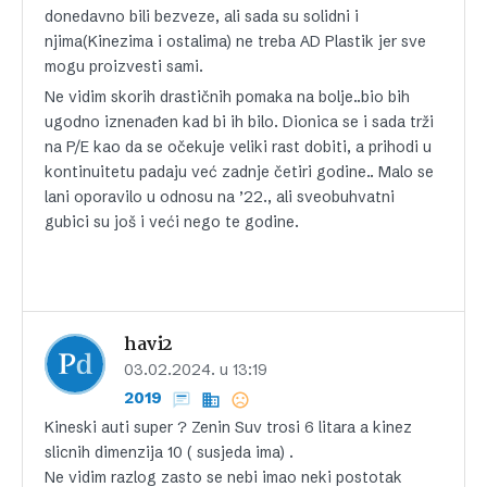
donedavno bili bezveze, ali sada su solidni i
njima(Kinezima i ostalima) ne treba AD Plastik jer sve
mogu proizvesti sami.
Ne vidim skorih drastičnih pomaka na bolje..bio bih
ugodno iznenađen kad bi ih bilo. Dionica se i sada trži
na P/E kao da se očekuje veliki rast dobiti, a prihodi u
kontinuitetu padaju već zadnje četiri godine.. Malo se
lani oporavilo u odnosu na ’22., ali sveobuhvatni
gubici su još i veći nego te godine.
havi2
03.02.2024. u 13:19
2019
Kineski auti super ? Zenin Suv trosi 6 litara a kinez
slicnih dimenzija 10 ( susjeda ima) .
Ne vidim razlog zasto se nebi imao neki postotak