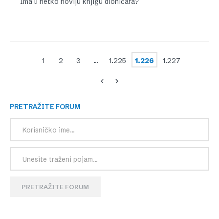
Ima li netko noviju knjigu dioničara?
1
2
3
…
1.225
1.226
1.227
PRETRAŽITE FORUM
PRETRAŽITE FORUM