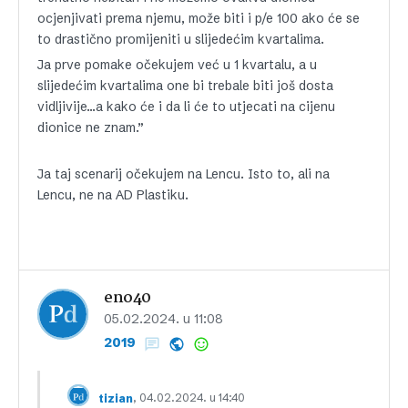
ocjenjivati prema njemu, može biti i p/e 100 ako će se
to drastično promijeniti u slijedećim kvartalima.
Ja prve pomake očekujem već u 1 kvartalu, a u
slijedećim kvartalima one bi trebale biti još dosta
vidljivije…a kako će i da li će to utjecati na cijenu
dionice ne znam.”
Ja taj scenarij očekujem na Lencu. Isto to, ali na
Lencu, ne na AD Plastiku.
eno40
05.02.2024. u 11:08
2019
, 04.02.2024. u 14:40
tizian