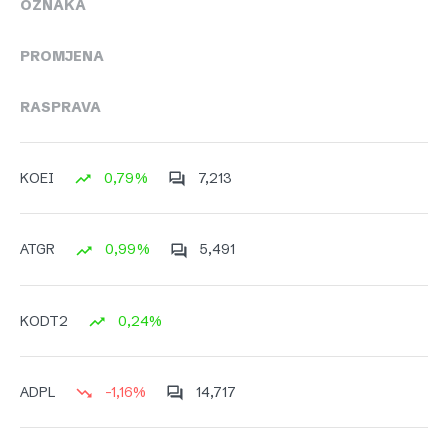
OZNAKA
PROMJENA
RASPRAVA
0,79%
7,213
KOEI
0,99%
5,491
ATGR
0,24%
KODT2
-1,16%
14,717
ADPL