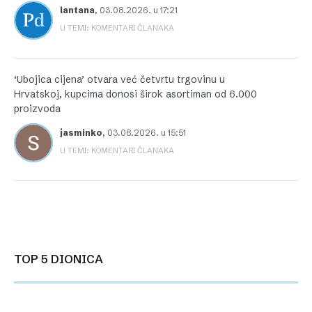
lantana
,
03.08.2026. u 17:21
U TEMI: KOMENTARI ČLANAKA
‘Ubojica cijena’ otvara već četvrtu trgovinu u
Hrvatskoj, kupcima donosi širok asortiman od 6.000
proizvoda
jasminko
,
03.08.2026. u 15:51
U TEMI: KOMENTARI ČLANAKA
TOP 5 DIONICA