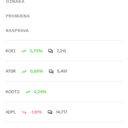
OZNAKA
PROMJENA
RASPRAVA
0,79%
7,213
KOEI
0,99%
5,491
ATGR
0,24%
KODT2
-1,16%
14,717
ADPL