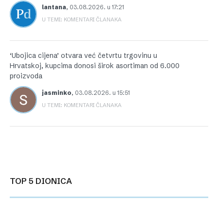
lantana
,
03.08.2026. u 17:21
U TEMI: KOMENTARI ČLANAKA
‘Ubojica cijena’ otvara već četvrtu trgovinu u
Hrvatskoj, kupcima donosi širok asortiman od 6.000
proizvoda
jasminko
,
03.08.2026. u 15:51
U TEMI: KOMENTARI ČLANAKA
TOP 5 DIONICA