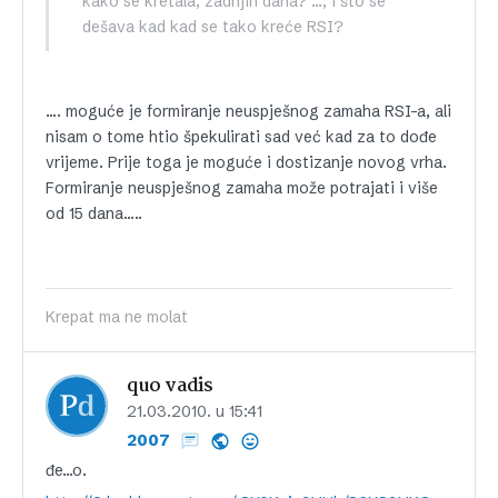
kako se kretala, zadnjih dana? …, i što se
dešava kad kad se tako kreće RSI?
…. moguće je formiranje neuspješnog zamaha RSI-a, ali
nisam o tome htio špekulirati sad već kad za to dođe
vrijeme. Prije toga je moguće i dostizanje novog vrha.
Formiranje neuspješnog zamaha može potrajati i više
od 15 dana…..
Krepat ma ne molat
quo vadis
21.03.2010. u 15:41
2007
đe…o.