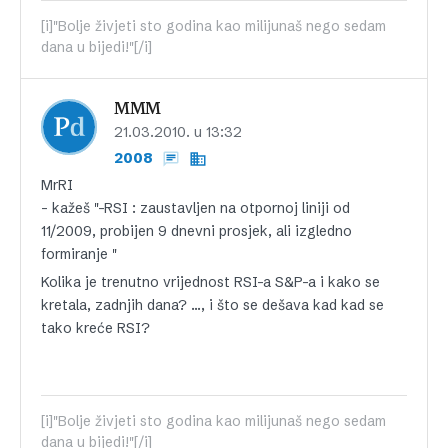
[i]"Bolje živjeti sto godina kao milijunaš nego sedam
dana u bijedi!"[/i]
MMM
21.03.2010. u 13:32
2008
MrRI
– kažeš "-RSI : zaustavljen na otpornoj liniji od
11/2009, probijen 9 dnevni prosjek, ali izgledno
formiranje "
Kolika je trenutno vrijednost RSI-a S&P-a i kako se
kretala, zadnjih dana? …, i što se dešava kad kad se
tako kreće RSI?
[i]"Bolje živjeti sto godina kao milijunaš nego sedam
dana u bijedi!"[/i]