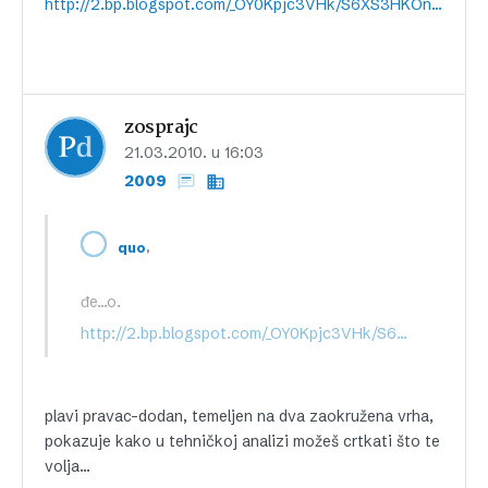
http://2.bp.blogspot.com/_OY0Kpjc3VHk/S6XS3HKOnNI/AAAAAAAAB4c/XUblLO0eXoY/s1600-h/NDX.gif
zosprajc
21.03.2010. u 16:03
2009
,
quo
đe…o.
http://2.bp.blogspot.com/_OY0Kpjc3VHk/S6XS3HKOnNI/AAAAAAAAB4c/XUblLO0eXoY/s1600-h/NDX.gif
plavi pravac-dodan, temeljen na dva zaokružena vrha,
pokazuje kako u tehničkoj analizi možeš crtkati što te
volja…