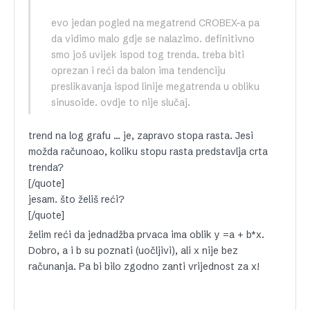
evo jedan pogled na megatrend CROBEX-a pa
da vidimo malo gdje se nalazimo. definitivno
smo još uvijek ispod tog trenda. treba biti
oprezan i reći da balon ima tendenciju
preslikavanja ispod linije megatrenda u obliku
sinusoide. ovdje to nije slučaj.
trend na log grafu … je, zapravo stopa rasta. Jesi
možda računoao, koliku stopu rasta predstavlja crta
trenda?
[/quote]
jesam. što želiš reći?
[/quote]
želim reći da jednadžba prvaca ima oblik y =a + b*x.
Dobro, a i b su poznati (uočljivi), ali x nije bez
računanja. Pa bi bilo zgodno zanti vrijednost za x!