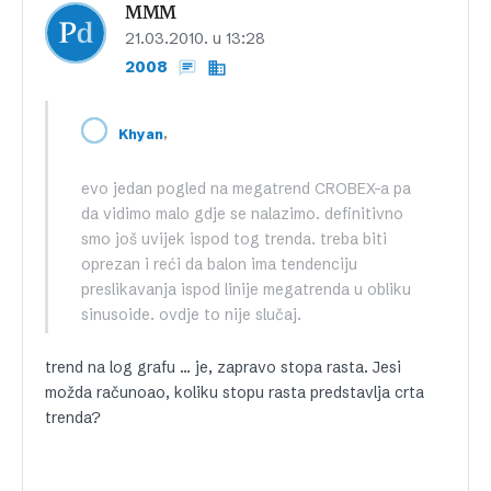
MMM
21.03.2010. u 13:28
2008
,
Khyan
evo jedan pogled na megatrend CROBEX-a pa
da vidimo malo gdje se nalazimo. definitivno
smo još uvijek ispod tog trenda. treba biti
oprezan i reći da balon ima tendenciju
preslikavanja ispod linije megatrenda u obliku
sinusoide. ovdje to nije slučaj.
trend na log grafu … je, zapravo stopa rasta. Jesi
možda računoao, koliku stopu rasta predstavlja crta
trenda?