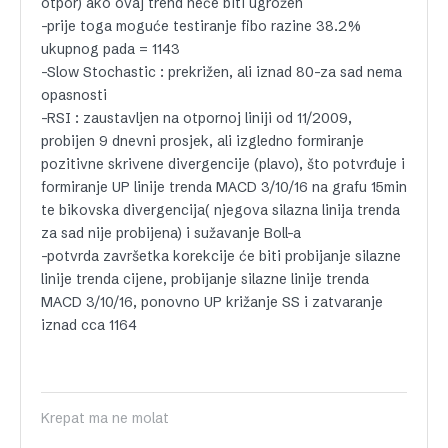
otpor) ako ovaj trend neće biti ugrožen
-prije toga moguće testiranje fibo razine 38.2%
ukupnog pada = 1143
-Slow Stochastic : prekrižen, ali iznad 80-za sad nema
opasnosti
-RSI : zaustavljen na otpornoj liniji od 11/2009,
probijen 9 dnevni prosjek, ali izgledno formiranje
pozitivne skrivene divergencije (plavo), što potvrđuje i
formiranje UP linije trenda MACD 3/10/16 na grafu 15min
te bikovska divergencija( njegova silazna linija trenda
za sad nije probijena) i sužavanje Boll-a
-potvrda završetka korekcije će biti probijanje silazne
linije trenda cijene, probijanje silazne linije trenda
MACD 3/10/16, ponovno UP križanje SS i zatvaranje
iznad cca 1164
Krepat ma ne molat