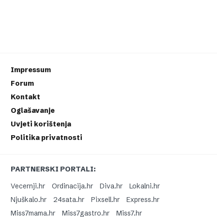
Impressum
Forum
Kontakt
Oglašavanje
Uvjeti korištenja
Politika privatnosti
PARTNERSKI PORTALI:
Vecernji.hr
Ordinacija.hr
Diva.hr
Lokalni.hr
Njuškalo.hr
24sata.hr
Pixsell.hr
Express.hr
Miss7mama.hr
Miss7gastro.hr
Miss7.hr