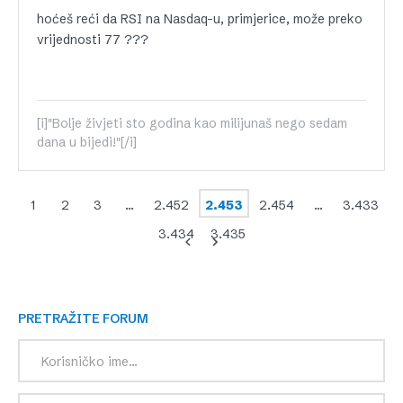
hoćeš reći da RSI na Nasdaq-u, primjerice, može preko
vrijednosti 77 ???
[i]"Bolje živjeti sto godina kao milijunaš nego sedam
dana u bijedi!"[/i]
1
2
3
…
2.452
2.453
2.454
…
3.433
3.434
3.435
PRETRAŽITE FORUM