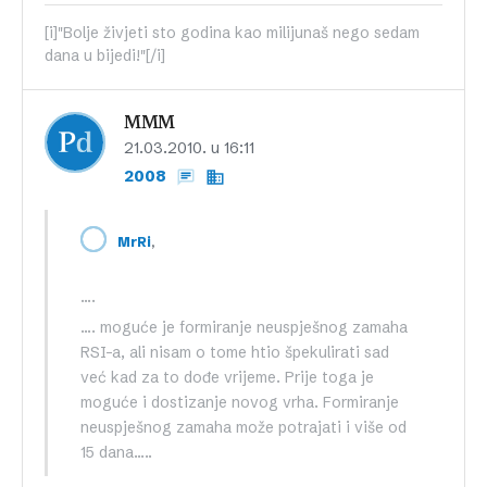
[i]"Bolje živjeti sto godina kao milijunaš nego sedam
dana u bijedi!"[/i]
MMM
21.03.2010. u 16:11
2008
,
MrRi
….
…. moguće je formiranje neuspješnog zamaha
RSI-a, ali nisam o tome htio špekulirati sad
već kad za to dođe vrijeme. Prije toga je
moguće i dostizanje novog vrha. Formiranje
neuspješnog zamaha može potrajati i više od
15 dana…..