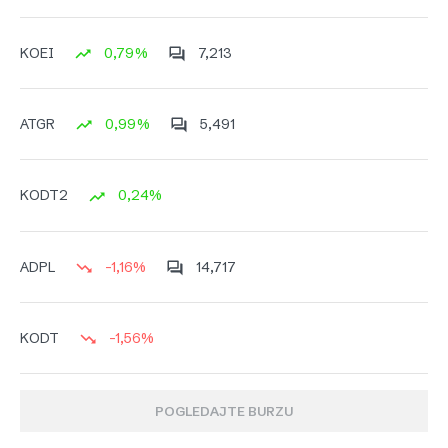
0,79%
7,213
KOEI
0,99%
5,491
ATGR
0,24%
KODT2
-1,16%
14,717
ADPL
-1,56%
KODT
POGLEDAJTE BURZU