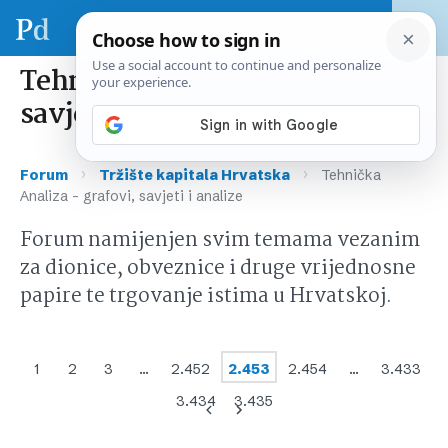
Tehnička Analiza – grafovi,
savjeti i analize
›
›
Forum
Tržište kapitala Hrvatska
Tehnička
Analiza – grafovi, savjeti i analize
Forum namijenjen svim temama vezanim
za dionice, obveznice i druge vrijednosne
papire te trgovanje istima u Hrvatskoj.
1
2
3
…
2.452
2.453
2.454
…
3.433
3.434
3.435