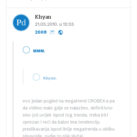
Khyan
21.03.2010. u 13:33
2008
,
MMM
,
Khyan
evo jedan pogled na megatrend CROBEX-a pa
da vidimo malo gdje se nalazimo. definitivno
smo još uvijek ispod tog trenda. treba biti
oprezan i reći da balon ima tendenciju
preslikavanja ispod linije megatrenda u obliku
sinusoide. ovdje to nije slučaj.