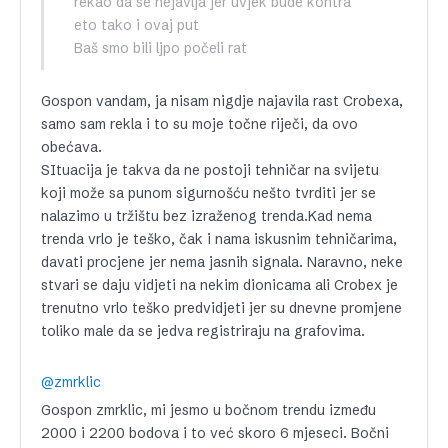
rekao da se nejavlja jer uvjek bude kontra
eto tako i ovaj put
Baš smo bili ljpo počeli rat
Gospon vandam, ja nisam nigdje najavila rast Crobexa,
samo sam rekla i to su moje točne riječi, da ovo
obećava.
SItuacija je takva da ne postoji tehničar na svijetu
koji može sa punom sigurnošću nešto tvrditi jer se
nalazimo u tržištu bez izraženog trenda.Kad nema
trenda vrlo je teško, čak i nama iskusnim tehničarima,
davati procjene jer nema jasnih signala. Naravno, neke
stvari se daju vidjeti na nekim dionicama ali Crobex je
trenutno vrlo teško predvidjeti jer su dnevne promjene
toliko male da se jedva registriraju na grafovima.
@zmrklic
Gospon zmrklic, mi jesmo u bočnom trendu između
2000 i 2200 bodova i to već skoro 6 mjeseci. Bočni