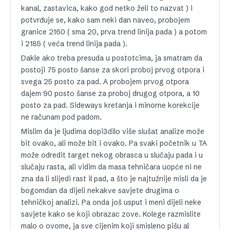
kanal, zastavica, kako god netko želi to nazvat ) i
potvrđuje se, kako sam neki dan naveo, probojem
granice 2160 ( sma 20, prva trend linija pada ) a potom
i 2185 ( veća trend linija pada ).
Dakle ako treba presuda u postotcima, ja smatram da
postoji 75 posto šanse za skori proboj prvog otpora i
svega 25 posto za pad. A probojem prvog otpora
dajem 90 posto šanse za proboj drugog otpora, a 10
posto za pad. Sideways kretanja i minorne korekcije
ne računam pod padom.
Mislim da je ljudima dopi3dilo više slušat analize može
bit ovako, ali može bit i ovako. Pa svaki početnik u TA
može odredit target nekog obrasca u slučaju pada i u
slučaju rasta, ali vidim da masa tehničara uopće ni ne
zna da li slijedi rast il pad, a što je najtužnije misli da je
bogomdan da dijeli nekakve savjete drugima o
tehničkoj analizi. Pa onda još usput i meni dijeli neke
savjete kako se koji obrazac zove. Kolege razmislite
malo o ovome, ja sve cijenim koji smisleno pišu al