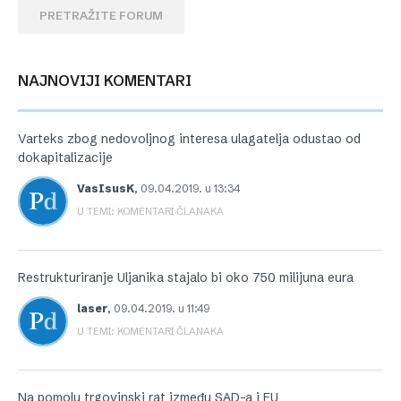
PRETRAŽITE FORUM
NAJNOVIJI KOMENTARI
Varteks zbog nedovoljnog interesa ulagatelja odustao od
dokapitalizacije
VasIsusK
,
09.04.2019. u 13:34
U TEMI: KOMENTARI ČLANAKA
Restrukturiranje Uljanika stajalo bi oko 750 milijuna eura
laser
,
09.04.2019. u 11:49
U TEMI: KOMENTARI ČLANAKA
Na pomolu trgovinski rat između SAD-a i EU