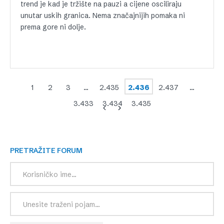
trend je kad je tržište na pauzi a cijene osciliraju
unutar uskih granica. Nema značajnijih pomaka ni
prema gore ni dolje.
1
2
3
…
2.435
2.436
2.437
…
3.433
3.434
3.435
PRETRAŽITE FORUM