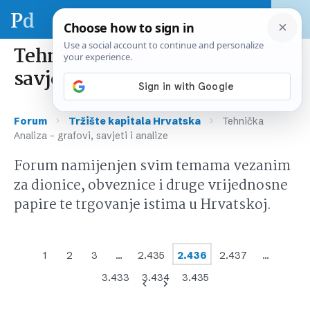
Tehnička Analiza – grafovi,
savjeti i analize
›
›
Forum
Tržište kapitala Hrvatska
Tehnička
Analiza – grafovi, savjeti i analize
Forum namijenjen svim temama vezanim
za dionice, obveznice i druge vrijednosne
papire te trgovanje istima u Hrvatskoj.
1
2
3
…
2.435
2.436
2.437
…
3.433
3.434
3.435