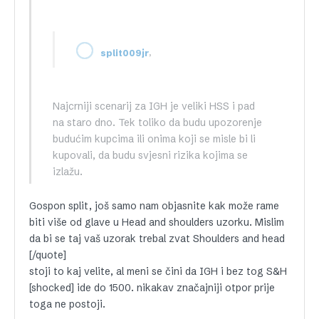
,
split009jr
Najcrniji scenarij za IGH je veliki HSS i pad
na staro dno. Tek toliko da budu upozorenje
budućim kupcima ili onima koji se misle bi li
kupovali, da budu svjesni rizika kojima se
izlažu.
Gospon split, još samo nam objasnite kak može rame
biti više od glave u Head and shoulders uzorku. Mislim
da bi se taj vaš uzorak trebal zvat Shoulders and head
[/quote]
stoji to kaj velite, al meni se čini da IGH i bez tog S&H
[shocked] ide do 1500. nikakav značajniji otpor prije
toga ne postoji.