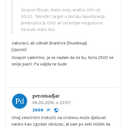
Gospon Khyan, imate moju analizu IGH od
03.03. Tehnički target u slučaju ispunjivanja
preduvjeta je 1300 ali ostavljam mogućnost
da bude staro dno
zaboravi, ali odmah Brankice [thumbsup]
[/quote]
Gospon valentine, ja se nadam da ne bu. Kota 2500 ne
smije pasti. Pa valjda ne bude
peromadjar
08.03.2010. u 22:07
2009
Onaj simetrični trokutić na crobexu može djelovat
naoko kao zgodan obrazac, al sam po sebi mislim da