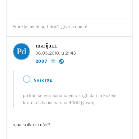
Frankly my dear, I don't give a damn!
marijan1
08.03.2010. u 21:43
2007
,
Nosor0g
pa kad se već nabacujemo s igh,da i ja kažem
koju.ja izlazim na cca 4000 [yawn]
a,na kolko si ušo?