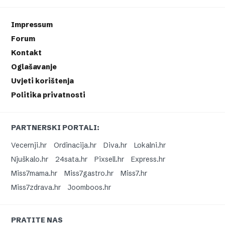
Impressum
Forum
Kontakt
Oglašavanje
Uvjeti korištenja
Politika privatnosti
PARTNERSKI PORTALI:
Vecernji.hr
Ordinacija.hr
Diva.hr
Lokalni.hr
Njuškalo.hr
24sata.hr
Pixsell.hr
Express.hr
Miss7mama.hr
Miss7gastro.hr
Miss7.hr
Miss7zdrava.hr
Joomboos.hr
PRATITE NAS