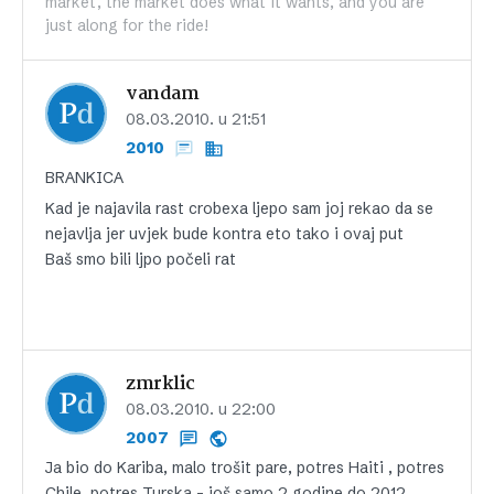
market, the market does what it wants, and you are
just along for the ride!
vandam
08.03.2010. u 21:51
2010
BRANKICA
Kad je najavila rast crobexa ljepo sam joj rekao da se
nejavlja jer uvjek bude kontra eto tako i ovaj put
Baš smo bili ljpo počeli rat
zmrklic
08.03.2010. u 22:00
2007
Ja bio do Kariba, malo trošit pare, potres Haiti , potres
Chile, potres Turska – još samo 2 godine do 2012