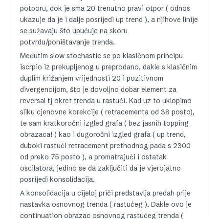
potporu, dok je sma 20 trenutno pravi otpor ( odnos
ukazuje da je i dalje posrijedi up trend ), a njihove linije
se sužavaju što upućuje na skoru
potvrdu/poništavanje trenda.
Međutim slow stochastic se po klasičnom principu
iscrpio iz prekupljenog u preprodano, dakle s klasičnim
duplim križanjem vrijednosti 20 i pozitivnom
divergencijom, što je dovoljno dobar element za
reversal tj okret trenda u rastući. Kad uz to uklopimo
sliku cjenovne korekcije ( retracementa od 38 posto),
te sam kratkoročni izgled grafa ( bez jasnih topping
obrazaca! ) kao i dugoročni izgled grafa ( up trend,
duboki rastući retracement prethodnog pada s 2300
od preko 75 posto ), a promatrajući i ostatak
oscilatora, jedino se da zaključiti da je vjerojatno
posrijedi konsolidacija.
A konsolidacija u cijeloj priči predstavlja predah prije
nastavka osnovnog trenda ( rastućeg ). Dakle ovo je
continuation obrazac osnovnog rastućeg trenda (