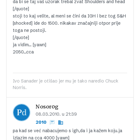
da bi se taj vaš uzorak trebal zvat Shoulders and head
[/quote]
stoji to kaj velite, al meni se čini da IGH i bez tog S&H
[shocked] ide do 1500. nikakav značajniji otpor prije
toga ne postoji.
[/quote]
ja vidim… [yawn]
2050…cca
Ivo Sanader je otišao jer mu je tako naredio Chuck
Norris.
Nosor0g
08.03.2010. u 21:39
2010
pa kad se već nabacujemo s igh,da i ja kažem koju.ja
izlazim na cca 4000 [yawn]