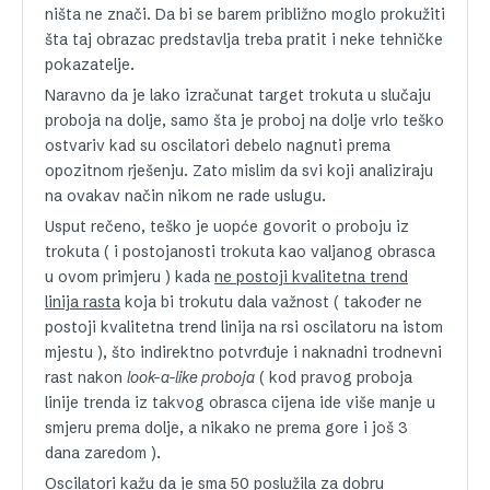
ništa ne znači. Da bi se barem približno moglo prokužiti
šta taj obrazac predstavlja treba pratit i neke tehničke
pokazatelje.
Naravno da je lako izračunat target trokuta u slučaju
proboja na dolje, samo šta je proboj na dolje vrlo teško
ostvariv kad su oscilatori debelo nagnuti prema
opozitnom rješenju. Zato mislim da svi koji analiziraju
na ovakav način nikom ne rade uslugu.
Usput rečeno, teško je uopće govorit o proboju iz
trokuta ( i postojanosti trokuta kao valjanog obrasca
u ovom primjeru ) kada
ne postoji kvalitetna trend
linija rasta
koja bi trokutu dala važnost ( također ne
postoji kvalitetna trend linija na rsi oscilatoru na istom
mjestu ), što indirektno potvrđuje i naknadni trodnevni
rast nakon
look-a-like proboja
( kod pravog proboja
linije trenda iz takvog obrasca cijena ide više manje u
smjeru prema dolje, a nikako ne prema gore i još 3
dana zaredom ).
Oscilatori kažu da je sma 50 poslužila za dobru