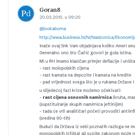
Goran8
20.03.2010. u 09:20
@lookaborna
inače ovaj link Vam objašnjava koliko Ameri sm
Generalno ono što Čačić govori je gola istina.
Mi u RH imamo klasičan primjer deflacije i uništ
– rast molopolskih cijena
– rast kamata na depozite i kamata na kredite
– pad vrijednost svega što je u rukama Države i 
u slijedećoj fazi krize možemo očekivati:
–
rast cijena osnovnih namirnica
(kruha, mas
(supstituiranje skupih namirnica jeftinijim)
– tada će vrli analitičari početi provoditi antiin
(sredina 90-tih)
Budući da Država iz sebi poznatih razloga ne mo
monopolskih tržišta) ali svojim zakonom može reg