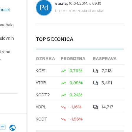
slazic
,
10.04.2014. u 09:13
ousel
U TEMI: KOMENTARI ČLANAKA
povećala
oslovnih
TOP 5 DIONICA
 treba
.
OZNAKA
PROMJENA
RASPRAVA
KOEI
0,79%
7,213
ATGR
0,99%
5,491
KODT2
0,24%
ADPL
-1,16%
14,717
KODT
-1,56%