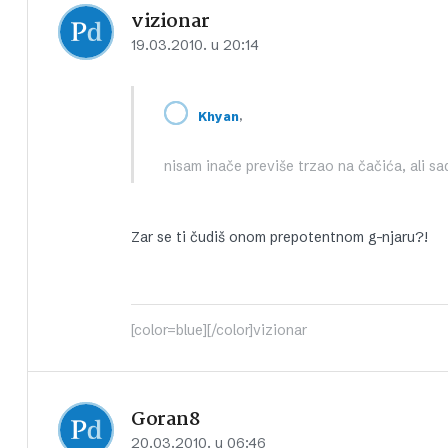
vizionar
19.03.2010. u 20:14
,
Khyan
nisam inače previše trzao na čačića, ali s
Zar se ti čudiš onom prepotentnom g–njaru?!
[color=blue][/color]vizionar
Goran8
20.03.2010. u 06:46