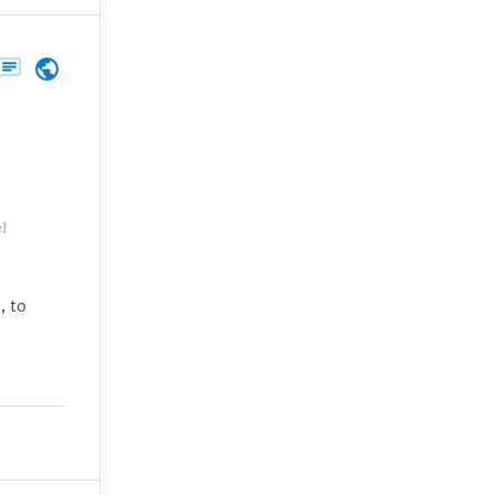
!
, to