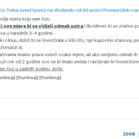
acic-Treba-uvesti-porez-na-dividendu-od-50-posto?homesrclink=car
olja mjera koju sam čuo.
i ove mjere bi se vidjeli odmah sutra
i likvidnost bi se znatno 
iva u narednih 3-4 godine.
ski ciklus, dobit bi se investirala u bilo što, npr kupovinu stanova, p
ivnulo)i sl.
lativama imamo prava uvesti ovake mjere, ali ako smijemo odmah ih
 duži rok od 2 godine ovo ne bi imalo smisla i rastjeralo bi investitore
am čuo u zadnjih godinu, dvije.
humbsup] [thumbsup] [thumbsup]
2008