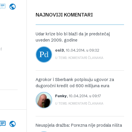
NAJNOVIJI KOMENTARI
Udar krize bio bi blaži da je predstečaj
uveden 2009. godine
!
osi3
,
10.04.2014. u 09:32
U TEMI: KOMENTARI ČLANAKA
Agrokor i Sberbank potpisuju ugovor za
dugoročni kredit od 600 milijuna eura
Funky
,
10.04.2014. u 09:17
U TEMI: KOMENTARI ČLANAKA
Neuspjela dražba: Porezna nije prodala ništa