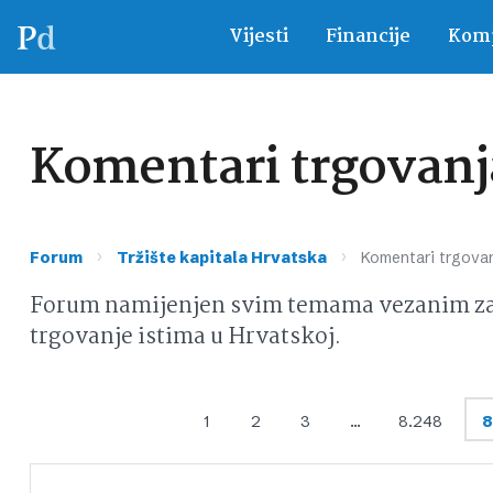
Vijesti
Financije
Komp
Komentari trgovanja
›
›
Forum
Tržište kapitala Hrvatska
Komentari trgovan
Forum namijenjen svim temama vezanim za d
trgovanje istima u Hrvatskoj.
1
2
3
…
8.248
8