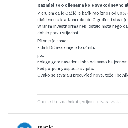
Razmislite o cijenama koje svakodnevno gle
Vjerujem da je Čačić je karikirao iznos od 50%
dividendu u kratkom roku do 2 godine i stvar je 
Stranim investitorima nebi ostalo ništa nego da
dobilo pravu vrijednst.
Pitanje je samo:
– da li Država smije isto učinti.
p.s.
Kolega gore navedeni link vodi samo ka jednom
Fed potpuni gospodar svijeta.
Ovako se stvaraju preduvjeti nove, teže i bolnij
Onome tko zna čekati, vrijeme otvara vrata.
mark1