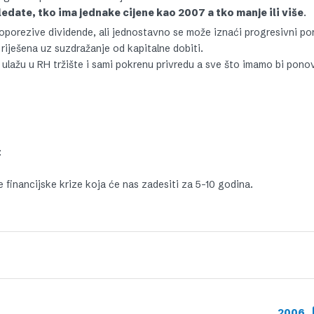
date, tko ima jednake cijene kao 2007 a tko manje ili više
.
 oporezive dividende, ali jednostavno se može iznaći progresivni po
riješena uz suzdražanje od kapitalne dobiti.
 ulažu u RH tržište i sami pokrenu privredu a sve što imamo bi pono
:
e financijske krize koja će nas zadesiti za 5-10 godina.
2006