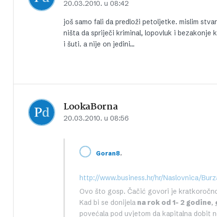
20.03.2010. u 08:42
još samo fali da predloži petoljetke. mislim st
ništa da spriječi kriminal, lopovluk i bezakonje 
i šuti. a nije on jedini…
LookaBorna
20.03.2010. u 08:56
,
Goran8
Ovo što gosp. Čačić govori je kratkoročno
Kad bi se donijela
na rok od 1- 2 godine
,
povećala pod uvjetom da kapitalna dobit n