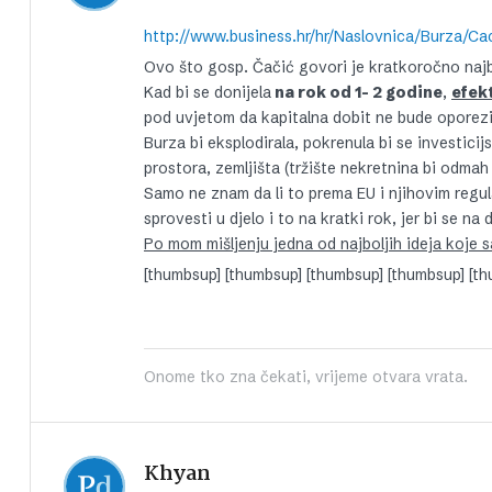
http://www.business.hr/hr/Naslovnica/Burza/C
Ovo što gosp. Čačić govori je kratkoročno najb
Kad bi se donijela
na rok od 1- 2 godine
,
efekt
pod uvjetom da kapitalna dobit ne bude oporez
Burza bi eksplodirala, pokrenula bi se investicij
prostora, zemljišta (tržište nekretnina bi odmah ž
Samo ne znam da li to prema EU i njihovim regu
sprovesti u djelo i to na kratki rok, jer bi se na
Po mom mišljenju jedna od najboljih ideja koje s
[thumbsup] [thumbsup] [thumbsup] [thumbsup] [t
Onome tko zna čekati, vrijeme otvara vrata.
Khyan