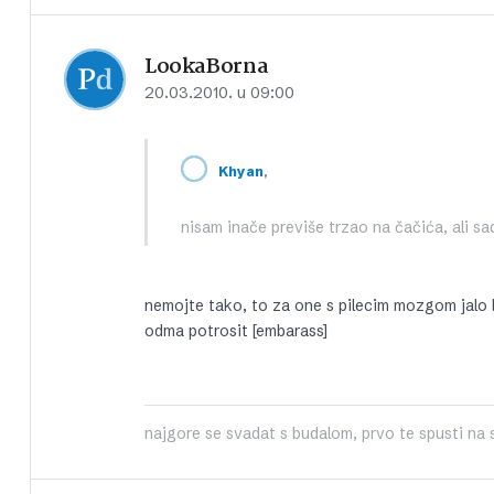
LookaBorna
20.03.2010. u 09:00
,
Khyan
nisam inače previše trzao na čačića, ali s
nemojte tako, to za one s pilecim mozgom jalo
odma potrosit [embarass]
najgore se svadat s budalom, prvo te spusti na