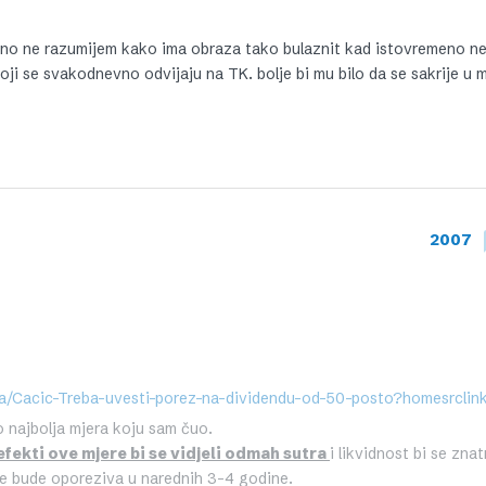
varno ne razumijem kako ima obraza tako bulaznit kad istovremeno ne
koji se svakodnevno odvijaju na TK. bolje bi mu bilo da se sakrije u 
2007
 najbolja mjera koju sam čuo.
efekti ove mjere bi se vidjeli odmah sutra
i likvidnost bi se zna
e bude oporeziva u narednih 3-4 godine.