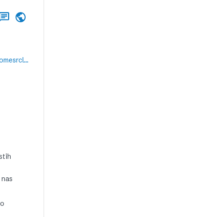
http://www.business.hr/hr/Naslovnica/Ekonomija/Bernanke-planira-americkim-bankama-ukinuti-obveznu-rezervu?homesrclink=carousel
stih
d nas
no