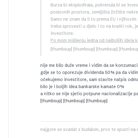
Burza bi eksplodirala, pokrenula bi se invest
poslovnih prostora, zemljišta (tržište nekre
Samo ne znam da li to prema EU i njihovim
treba sprovesti u djelo i to na kratki rok, j
investitore.
Po mom mišljenju jedna od najboljih ideja k
[thumbsup] [thumbsup] [thumbsup] [thumbsu
nije me bilo duže vreme i vidim da se konzumaci
gdje se to oporezuje dividenda 50% pa da vidi
očekujemo investitore, sam stavite natpis odma
bilo je i boljih idea bankarske kamate 0%
a nitko se nije sjetio potpune nacionalizacije 
[thumbsup] [thumbsup] [thumbsup]
najgore se svadat s budalom, prvo te spusti na