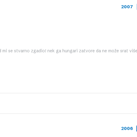
2007
ad mi se stvarno zgadio! nek ga hungari zatvore da ne može srat više
2006