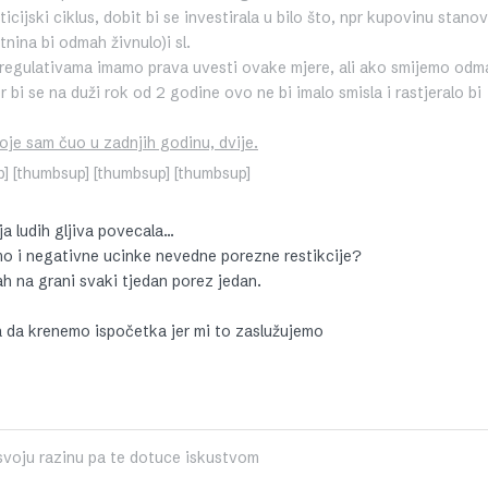
icijski ciklus, dobit bi se investirala u bilo što, npr kupovinu stanov
tnina bi odmah živnulo)i sl.
 regulativama imamo prava uvesti ovake mjere, ali ako smijemo odm
er bi se na duži rok od 2 godine ovo ne bi imalo smisla i rastjeralo bi
oje sam čuo u zadnjih godinu, dvije.
p] [thumbsup] [thumbsup] [thumbsup]
ja ludih gljiva povecala…
mo i negativne ucinke nevedne porezne restikcije?
h na grani svaki tjedan porez jedan.
pa da krenemo ispočetka jer mi to zaslužujemo
 svoju razinu pa te dotuce iskustvom