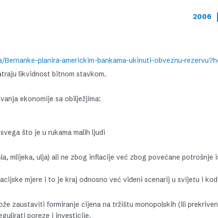
2006
atraju likvidnost bitnom stavkom.
avanja ekonomije sa obilježjima:
svega što je u rukama malih ljudi
la, mlijeka, ulja) ali ne zbog inflacije već zbog povećane potrošnje i
flacijske mjere i to je kraj odnosno već viđeni scenarij u svijetu i ko
že zaustaviti formiranje cijena na tržištu monopolskih (ili prekrive
ulirati poreze i investicije.