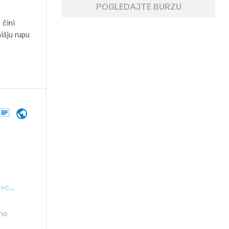
POGLEDAJTE BURZU
 čini
mišju rupu
http://www.business.hr/hr/Naslovnica/Burza/Cacic-Treba-uvesti-porez-na-dividendu-od-50-posto?homesrclink=carousel
tno