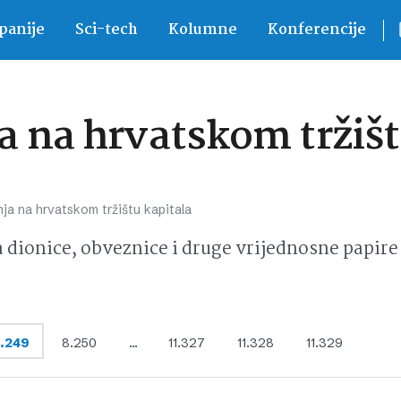
anije
Sci-tech
Kolumne
Konferencije
 na hrvatskom tržišt
ja na hrvatskom tržištu kapitala
ionice, obveznice i druge vrijednosne papire 
.249
8.250
…
11.327
11.328
11.329