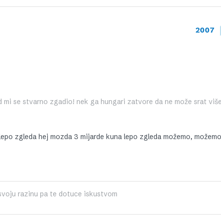
2007
ad mi se stvarno zgadio! nek ga hungari zatvore da ne može srat više
 lepo zgleda hej mozda 3 mijarde kuna lepo zgleda možemo, možemo
 svoju razinu pa te dotuce iskustvom