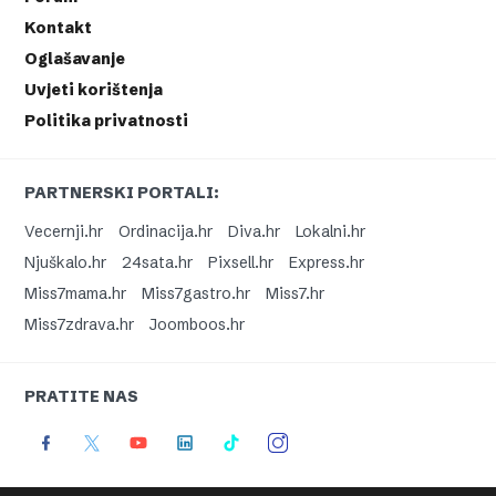
Kontakt
Oglašavanje
Uvjeti korištenja
Politika privatnosti
PARTNERSKI PORTALI:
Vecernji.hr
Ordinacija.hr
Diva.hr
Lokalni.hr
Njuškalo.hr
24sata.hr
Pixsell.hr
Express.hr
Miss7mama.hr
Miss7gastro.hr
Miss7.hr
Miss7zdrava.hr
Joomboos.hr
PRATITE NAS