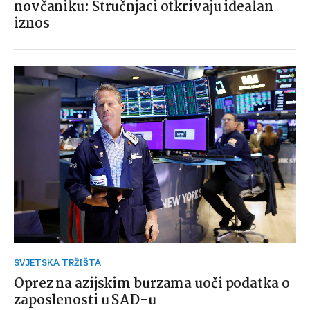
novčaniku: Stručnjaci otkrivaju idealan
iznos
SVJETSKA TRŽIŠTA
Oprez na azijskim burzama uoči podatka o
zaposlenosti u SAD-u