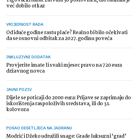
Trgovački lanac zatvara 50 poslovnica, dio radnika je
već dobilo otkaz
VRIJEDNOST RADA
Od iduće godine rastu plaće? Realno bi bilo očekivati
da se osnovni odbitak za 2027. godinu poveća
INKLUZIVNI DODATAK
Provjerite imate li svaki mjesec pravo na 720 eura
državnog novca
JAVNI POZIV
Dijele se poticaji do 2000 eura: Prijave se zaprimaju do
iskorištenja raspoloživih sredstava, ili do 31.
kolovoza
POSAO DESETLJEĆA NA JADRANU
Modrić i Džeko udružili snage: Grade luksuzni ‘grad’