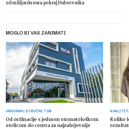
od milijardu eura pokraj Dubrovnika
MOGLO BI VAS ZANIMATI
VRHUNSKI STRUČNI TIM
KVALITE
Od ordinacije s jednom stomatološkom
Koliko 
stolicom do centra za najzahtjevnije
rezultat