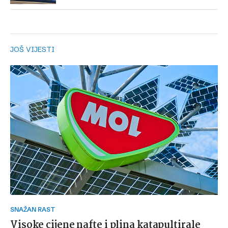
JOŠ VIJESTI
SNAŽAN RAST
Visoke cijene nafte i plina katapultirale