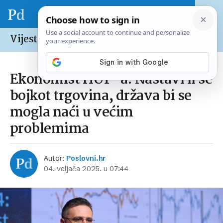
Vijesti /
Hrvatska
Ekonomist HUP-a: Nastavi li se
bojkot trgovina, država bi se
mogla naći u većim
problemima
Autor:
Poslovni.hr
04. veljača 2025. u 07:44