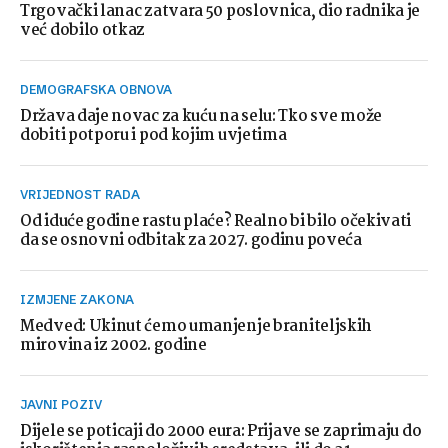
Trgovački lanac zatvara 50 poslovnica, dio radnika je
već dobilo otkaz
DEMOGRAFSKA OBNOVA
Država daje novac za kuću na selu: Tko sve može
dobiti potporu i pod kojim uvjetima
VRIJEDNOST RADA
Od iduće godine rastu plaće? Realno bi bilo očekivati
da se osnovni odbitak za 2027. godinu poveća
IZMJENE ZAKONA
Medved: Ukinut ćemo umanjenje braniteljskih
mirovina iz 2002. godine
JAVNI POZIV
Dijele se poticaji do 2000 eura: Prijave se zaprimaju do