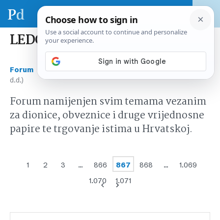
LEDO (Ledo d.d.)
›
›
Forum
Tržište kapitala Hrvatska
LEDO (Ledo
d.d.)
Forum namijenjen svim temama vezanim
za dionice, obveznice i druge vrijednosne
papire te trgovanje istima u Hrvatskoj.
1
2
3
…
866
867
868
…
1.069
1.070
1.071