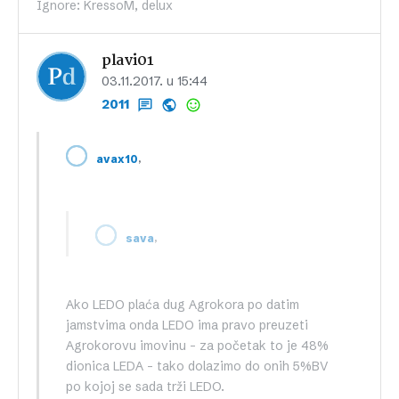
Ignore: KressoM, delux
plavi01
03.11.2017. u 15:44
2011
,
avax10
,
sava
Ako LEDO plaća dug Agrokora po datim
jamstvima onda LEDO ima pravo preuzeti
Agrokorovu imovinu – za početak to je 48%
dionica LEDA – tako dolazimo do onih 5%BV
po kojoj se sada trži LEDO.