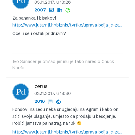
03.11.2017. u 18:26
2007
Za bananka i bisakovi
http://www.jutarnji.hr/biznis/tvrtke/uprava-belja-je-za-jamstva-agrokoru-grubo-krsila-zakon-kreditna-banka-zagreb-u-vlasnistvu-dubravka-grgica-trazi-izvanrednu-reviziju-belja/6714039/
Oce li se i ostali pridružiti?
Ivo Sanader je otišao jer mu je tako naredio Chuck
Norris.
cetus
03.11.2017. u 18:30
2016
Fondovi na Ledu neka sr ugledaju na Agram i kako on
štiti svoje ulaganje, umjesto da prodaju u bescjenje.
Pobiti jamstva pa natrag na 10k
http://www.jutarnji.hr/biznis/tvrtke/uprava-belja-je-za-jamstva-agrokoru-grubo-krsila-zakon-kreditna-banka-zagreb-u-vlasnistvu-dubravka-grgica-trazi-izvanrednu-reviziju-belja/6714039/