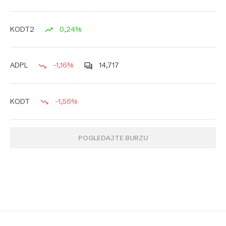
0,24%
KODT2
-1,16%
14,717
ADPL
-1,56%
KODT
POGLEDAJTE BURZU