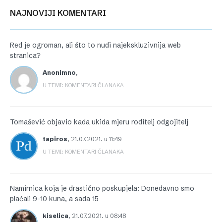
NAJNOVIJI KOMENTARI
Red je ogroman, ali što to nudi najekskluzivnija web
stranica?
Anonimno
,
U TEMI: KOMENTARI ČLANAKA
Tomašević objavio kada ukida mjeru roditelj odgojitelj
tapiros
,
21.07.2021. u 11:49
U TEMI: KOMENTARI ČLANAKA
Namirnica koja je drastično poskupjela: Donedavno smo
plaćali 9-10 kuna, a sada 15
kiselica
,
21.07.2021. u 08:48