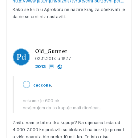
http://www.jutarnji.hr/biznis/tvrtke/crni-burzovni-petak-za-agrokorove-perjanice-prije-godinu-dana-cijena-dionice-leda-je-vrijedila-11000-kuna-pogledajte-koliko-vrijedi-danas/6713937/
Kako se krizi u Agrokoru ne nazire kraj, za očekivati je
da će se crni niz nastaviti.
Old_Gunner
03.11.2017. u 18:17
2013
,
caccone
nekome je 600 ok
nevjerujem da to kupuje mali dionicar…
Zašto vam je bitno tko kupuje? Na cijenama Leda od
4.000-7.000 kn prolazili su blokovi i na burzi je promet
u više navrata bio preko 10 mil. kn. To isto nisu