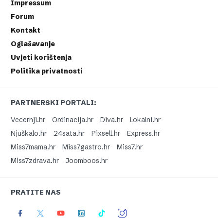
Impressum
Forum
Kontakt
Oglašavanje
Uvjeti korištenja
Politika privatnosti
PARTNERSKI PORTALI:
Vecernji.hr
Ordinacija.hr
Diva.hr
Lokalni.hr
Njuškalo.hr
24sata.hr
Pixsell.hr
Express.hr
Miss7mama.hr
Miss7gastro.hr
Miss7.hr
Miss7zdrava.hr
Joomboos.hr
PRATITE NAS