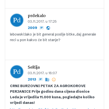
prdekalo
03.11.2017. u 17:25
2009
lebowski:lako je bit general poslije bitke..daj generale
reci u pon kakvo će bit stanje?
SeRija
03.11.2017. u 18:07
2013
CRNI BURZOVNI PETAK ZA AGROKOROVE
PERJANICE Prije godinu dana cijena dionice
Leda je vrijedila 11.000 kuna, pogledajte koliko
vrijedi danas!