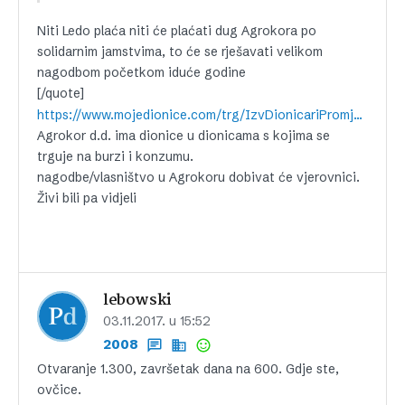
Niti Ledo plaća niti će plaćati dug Agrokora po
solidarnim jamstvima, to će se rješavati velikom
nagodbom početkom iduće godine
[/quote]
https://www.mojedionice.com/trg/IzvDionicariPromjeneSve.aspx?idNac=2&idDCar=2905
Agrokor d.d. ima dionice u dionicama s kojima se
trguje na burzi i konzumu.
nagodbe/vlasništvo u Agrokoru dobivat će vjerovnici.
Živi bili pa vidjeli
lebowski
03.11.2017. u 15:52
2008
Otvaranje 1.300, završetak dana na 600. Gdje ste,
ovčice.