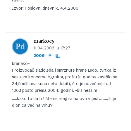
ranije.
Izvor: Poslovni dnevnik, 4.4.2006.
markoc5
11.04.2006. u 17:27
2006
branako-
Proizvođač sladoleda i smrznute hrane Ledo, tvrtka iz
sastava koncerna Agrokor, prošlu je godinu završio sa
34,5 milijuna kuna neto dobiti, što je povećanje od
126,1 posto prema 2004. godini. -bisiness.hr
…..kako to da tržište ne reagira na ovu vijest……….ili je
dionica već na vrhu?