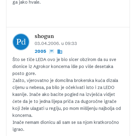
ga jako hvale.
shogun
03.04.2006. u 09:33
2005
Što se tiče LEDA ovo je bio sicer obzirom da su sve
dionice iz Agrokor koncerna išle po više desetaka
posto gore.
Zašto, vjerovatno je domcilna brokerska kuća dizala
cijenu u nebesa, pa bilo je očekivati isto i za LEDO
kasnije. Inače ako bacite pogled na izvješća vidjet
ćete da je to jedna lijepa priča za dugoročne igrače
koji žele ulagati u regiju, po mom mišljenju najbolja od
koncerna.
Inače nemam dionicu ali sam se sa njom kratkoročno
igrao.