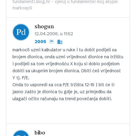
fundamenti.blog.hr - vjeruj u fundamente! moj skype:
markoqc5
shogun
12.04.2006. u 11:52
2005
markoc5 uzmi kalkulator u ruke i tu dobit podijeli sa
brojem dionica, onda uzmi vrijednost dionice na tržištu
i podijeli sa tom vrijednošću X koju si dobio podjelom
dobiti sa ukupnim brojem dionica. Dbiti ćeš vrijednost
Y tj. P/E.
Onda to usporedi sa cca P/E tržišta 12-15 I bit će ti
jasno zašto je dionica tu gdje je, uz primjedbu da
ulagači očito računaju na trend povečanja dobiti.
bibo