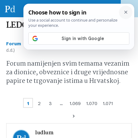
LEDO (Ledo d.d.)
›
›
Forum
Tržište kapitala Hrvatska
LEDO (Ledo
d.d.)
Forum namijenjen svim temama vezanim
za dionice, obveznice i druge vrijednosne
papire te trgovanje istima u Hrvatskoj.
1
2
3
…
1.069
1.070
1.071
ludlum