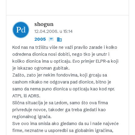
shogun
12.04.2006. u 15:14
2005
Kod nas na tržištu više ne važi pravilo zarade i kolko
određena dionica nosi dobiti, nego tko je unutr i
koliko dionica ima u opticaju. Evo primjer ELPR-a koji
je iskazao ogroman gubitak.
Zašto, zato jer nekim fondovima, koji grcaju sa
cashom nikako ne odgovara pad dionice, bitno je
samo da nema puno dionica u opticaju kao kod npr.
ATPL ili ADRS.
Slična situacija je sa Ledom, samo što ova firma
privređuje novce, također ga treba gledati kao
regionalnog igrača.
Sve ovo ima smisla ako gledamo da su i naše najveće
firme, neznatne u usporedbi sa globalnim igračima,