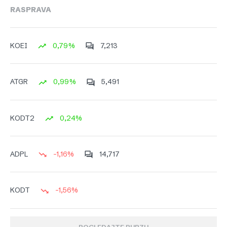
RASPRAVA
0,79%
7,213
KOEI
0,99%
5,491
ATGR
0,24%
KODT2
-1,16%
14,717
ADPL
-1,56%
KODT