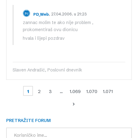
, 27.04.2006. u 21:23
PD_Web
zannac molim te ako nije problem ,
prokomentiraš ovu dionicu
hvala i lijepi pozdrav
Slaven Andrašić, Poslovni dnevnik
1
2
3
…
1.069
1.070
1.071
PRETRAŽITE FORUM