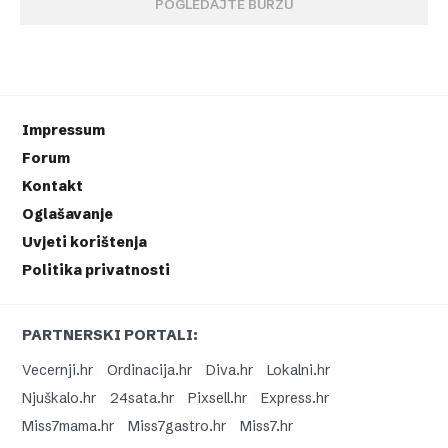
POGLEDAJTE BURZU
Impressum
Forum
Kontakt
Oglašavanje
Uvjeti korištenja
Politika privatnosti
PARTNERSKI PORTALI:
Vecernji.hr
Ordinacija.hr
Diva.hr
Lokalni.hr
Njuškalo.hr
24sata.hr
Pixsell.hr
Express.hr
Miss7mama.hr
Miss7gastro.hr
Miss7.hr