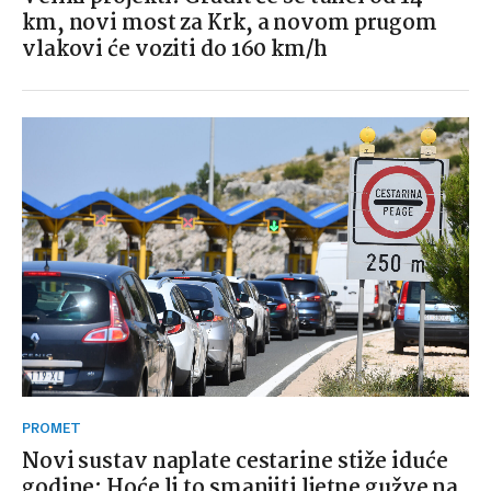
km, novi most za Krk, a novom prugom
vlakovi će voziti do 160 km/h
PROMET
Novi sustav naplate cestarine stiže iduće
godine: Hoće li to smanjiti ljetne gužve na