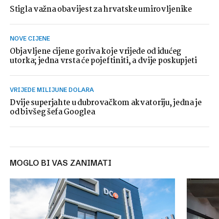
Stigla važna obavijest za hrvatske umirovljenike
NOVE CIJENE
Objavljene cijene goriva koje vrijede od idućeg
utorka; jedna vrsta će pojeftiniti, a dvije poskupjeti
VRIJEDE MILIJUNE DOLARA
Dvije superjahte u dubrovačkom akvatoriju, jedna je
od bivšeg šefa Googlea
MOGLO BI VAS ZANIMATI