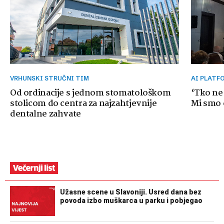
VRHUNSKI STRUČNI TIM
AI PLAT
Od ordinacije s jednom stomatološkom
‘Tko ne
stolicom do centra za najzahtjevnije
Mi smo o
dentalne zahvate