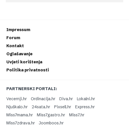
Impressum
Forum
Kontakt
Oglašavanje
Uvjeti korištenja
Politika privatnosti
PARTNERSKI PORTALI:
Vecernji.hr
Ordinacija.hr
Diva.hr
Lokalni.hr
Njuškalo.hr
24sata.hr
Pixsell.hr
Express.hr
Miss7mama.hr
Miss7gastro.hr
Miss7.hr
Miss7zdrava.hr
Joomboos.hr