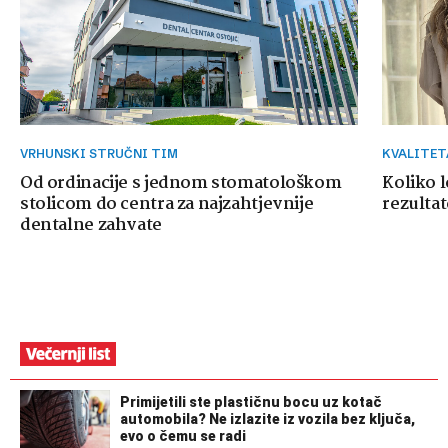
VRHUNSKI STRUČNI TIM
KVALITE
Od ordinacije s jednom stomatološkom
Koliko 
stolicom do centra za najzahtjevnije
rezultat
dentalne zahvate