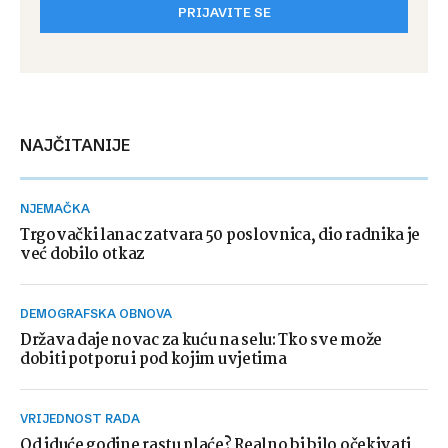
PRIJAVITE SE
NAJČITANIJE
NJEMAČKA
Trgovački lanac zatvara 50 poslovnica, dio radnika je
već dobilo otkaz
DEMOGRAFSKA OBNOVA
Država daje novac za kuću na selu: Tko sve može
dobiti potporu i pod kojim uvjetima
VRIJEDNOST RADA
Od iduće godine rastu plaće? Realno bi bilo očekivati