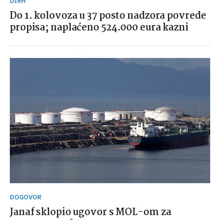
DIRH
Do 1. kolovoza u 37 posto nadzora povrede
propisa; naplaćeno 524.000 eura kazni
DOGOVOR
Janaf sklopio ugovor s MOL-om za