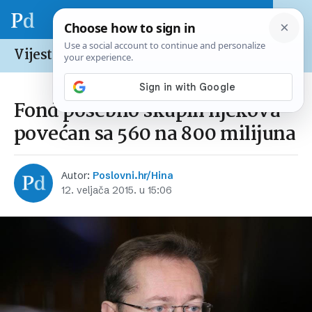
Vijesti /
Hrvatska
Fond posebno skupih lijekova
povećan sa 560 na 800 milijuna
Autor:
Poslovni.hr/Hina
12. veljača 2015. u 15:06