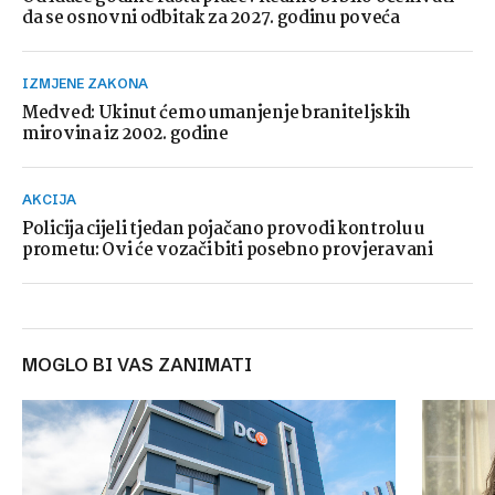
da se osnovni odbitak za 2027. godinu poveća
IZMJENE ZAKONA
Medved: Ukinut ćemo umanjenje braniteljskih
mirovina iz 2002. godine
AKCIJA
Policija cijeli tjedan pojačano provodi kontrolu u
prometu: Ovi će vozači biti posebno provjeravani
MOGLO BI VAS ZANIMATI