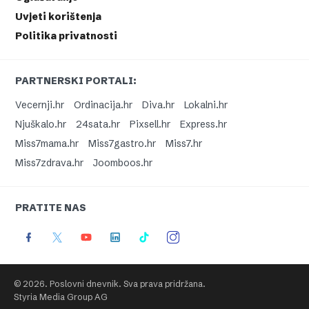
Uvjeti korištenja
Politika privatnosti
PARTNERSKI PORTALI:
Vecernji.hr
Ordinacija.hr
Diva.hr
Lokalni.hr
Njuškalo.hr
24sata.hr
Pixsell.hr
Express.hr
Miss7mama.hr
Miss7gastro.hr
Miss7.hr
Miss7zdrava.hr
Joomboos.hr
PRATITE NAS
© 2026. Poslovni dnevnik. Sva prava pridržana.
Styria Media Group AG