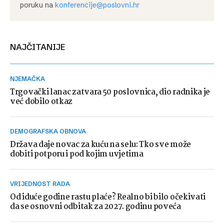
poruku na
konferencije@poslovni.hr
NAJČITANIJE
NJEMAČKA
Trgovački lanac zatvara 50 poslovnica, dio radnika je
već dobilo otkaz
DEMOGRAFSKA OBNOVA
Država daje novac za kuću na selu: Tko sve može
dobiti potporu i pod kojim uvjetima
VRIJEDNOST RADA
Od iduće godine rastu plaće? Realno bi bilo očekivati
da se osnovni odbitak za 2027. godinu poveća