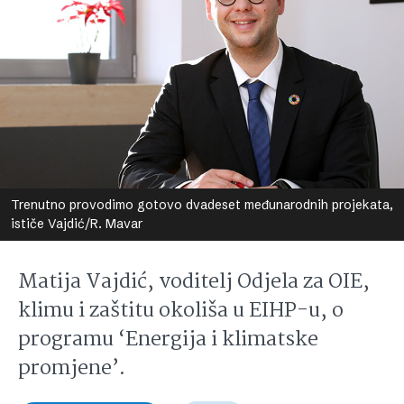
Trenutno provodimo gotovo dvadeset međunarodnih projekata,
ističe Vajdić/R. Mavar
Matija Vajdić, voditelj Odjela za OIE,
klimu i zaštitu okoliša u EIHP-u, o
programu ‘Energija i klimatske
promjene’.