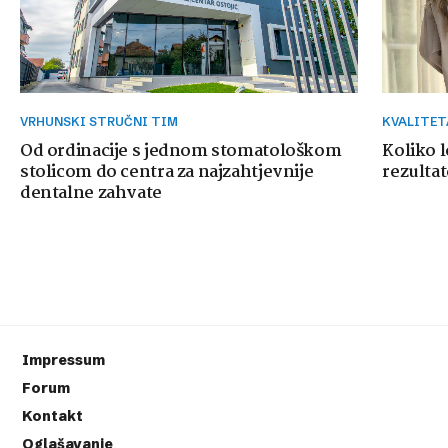
VRHUNSKI STRUČNI TIM
KVALITE
Od ordinacije s jednom stomatološkom
Koliko 
stolicom do centra za najzahtjevnije
rezultat
dentalne zahvate
Impressum
Forum
Kontakt
Oglašavanje