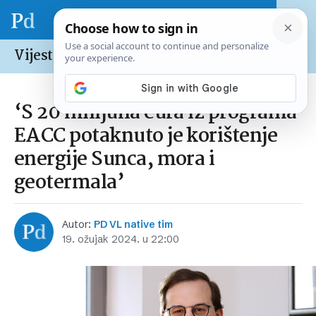
Vijesti /
Hrvatska
‘S 20 milijuna eura iz programa
EACC potaknuto je korištenje
energije Sunca, mora i
geotermala’
Autor:
PD VL native tim
19. ožujak 2024. u 22:00