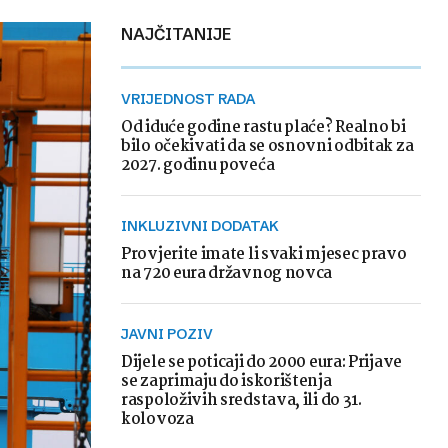
NAJČITANIJE
VRIJEDNOST RADA
Od iduće godine rastu plaće? Realno bi
bilo očekivati da se osnovni odbitak za
2027. godinu poveća
INKLUZIVNI DODATAK
Provjerite imate li svaki mjesec pravo
na 720 eura državnog novca
JAVNI POZIV
Dijele se poticaji do 2000 eura: Prijave
se zaprimaju do iskorištenja
raspoloživih sredstava, ili do 31.
kolovoza