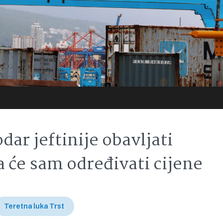
dar jeftinije obavljati
a će sam određivati ​​cijene
Teretna luka Trst