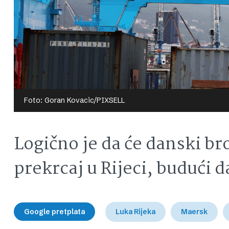
Foto: Goran Kovacic/PIXSELL
Logično je da će danski bro
prekrcaj u Rijeci, budući d
Google pretplata
Luka Rijeka
Maersk