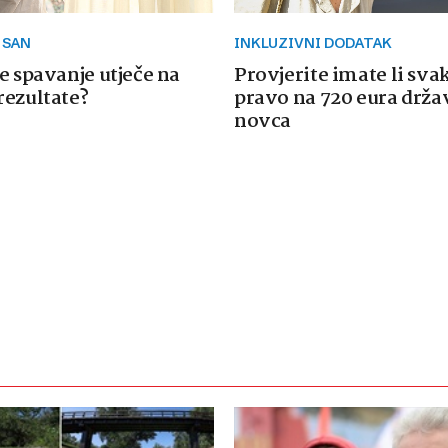
 SAN
INKLUZIVNI DODATAK
e spavanje utječe na
Provjerite imate li sva
rezultate?
pravo na 720 eura drž
novca