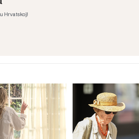
u
 u Hrvatskoj!