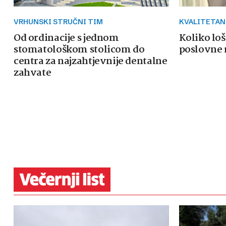
VRHUNSKI STRUČNI TIM
KVALITETAN
Od ordinacije s jednom
Koliko loš
stomatološkom stolicom do
poslovne 
centra za najzahtjevnije dentalne
zahvate