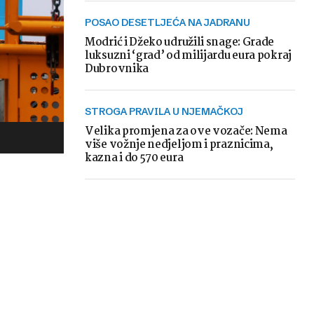
POSAO DESETLJEĆA NA JADRANU
Modrić i Džeko udružili snage: Grade
luksuzni ‘grad’ od milijardu eura pokraj
Dubrovnika
STROGA PRAVILA U NJEMAČKOJ
Velika promjena za ove vozače: Nema
više vožnje nedjeljom i praznicima,
kazna i do 570 eura