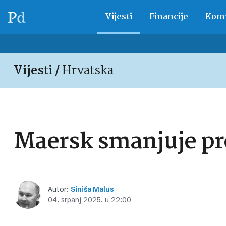
Vijesti
Financije
Komp
Vijesti /
Hrvatska
Maersk smanjuje pro
Autor:
Siniša Malus
04. srpanj 2025. u 22:00