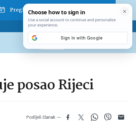
Pregled dana
Pretplatite se na Poslovni
Već od
10 EUR
mjesečno
je posao Rijeci
Podijeli članak —