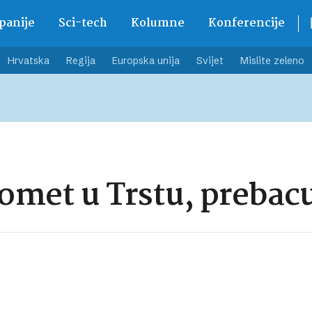
anije
Sci-tech
Kolumne
Konferencije
Hrvatska
Regija
Europska unija
Svijet
Mislite zeleno
met u Trstu, prebacu