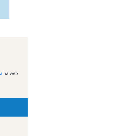
ja
na web