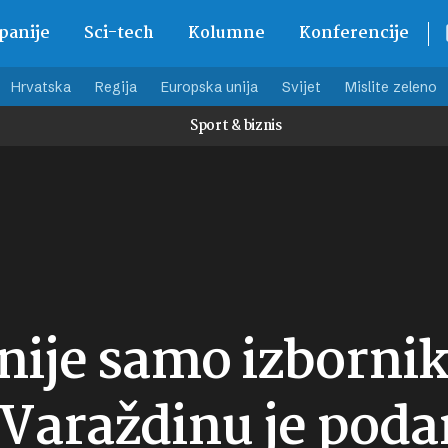
anije
Sci-tech
Kolumne
Konferencije
Hrvatska
Regija
Europska unija
Svijet
Mislite zeleno
Sport & biznis
 nije samo izbornik
Varaždinu je poda