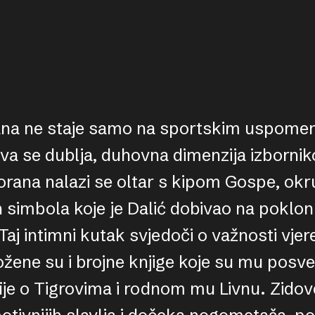
orana ne staje samo na sportskim uspom
va se dublja, duhovna dimenzija izbornik
torana nalazi se oltar s kipom Gospe, ok
kih simbola koje je Dalić dobivao na poklo
Taj intimni kutak svjedoči o važnosti vjer
zložene su i brojne knjige koje su mu posveti
je o Tigrovima i rodnom mu Livnu. Zidov