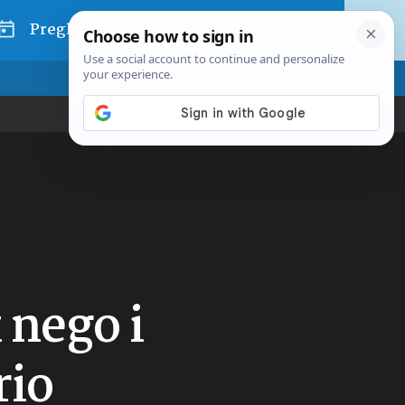
Pregled dana
 nego i
rio