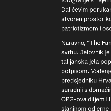
fotografije s naje
Dalićevim porukama
stvoren prostor k
patriotizmom i os
Naravno, “The Fam
svrhu. Jelovnik j
talijanska jela pop
potpisom. Vođenje
predsjedniku Hrv
suradnji s domaći
OPG-ova diljem Hr
slaninom od crne s