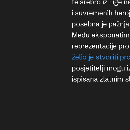
te srebro iz Lige 
i suvremenih hero
posebna je pažnja
Među eksponatima 
reprezentacije pro
želio je stvoriti p
posjetitelji mogu i
ispisana zlatnim s