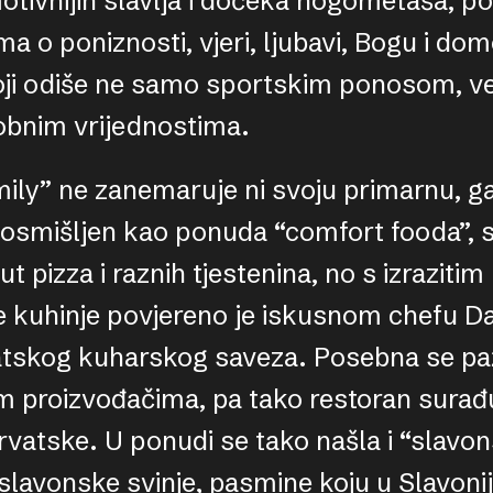
motivnijih slavlja i dočeka nogometaša, 
 o poniznosti, vjeri, ljubavi, Bogu i domo
oji odiše ne samo sportskim ponosom, v
obnim vrijednostima.
ily” ne zanemaruje ni svoju primarnu, 
e osmišljen kao ponuda “comfort fooda”,
ut pizza i raznih tjestenina, no s izraziti
 kuhinje povjereno je iskusnom chefu D
atskog kuharskog saveza. Posebna se pa
m proizvođačima, pa tako restoran surađu
vatske. U ponudi se tako našla i “slavo
lavonske svinje, pasmine koju u Slavonij