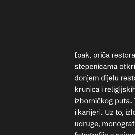
Ipak, priča rest
stepenicama otkri
donjem dijelu res
krunica i religijs
izborničkog puta. 
i karijeri. Uz to, i
udruge, monografi