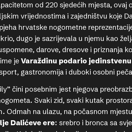
kapacitetom od 220 sjedećih mjesta, ovaj o
ljskim vrijednostima i zajedništvu koje D
uspjeha hrvatske nogometne reprezentacije
tkrio, dugo je sazrijevala u njemu kao že
spomene, darove, dresove i priznanja koj
Time je
Varaždinu podario jedinstvenu
 sport, gastronomija i duboki osobni peča
ly” čini posebnim jest njegova preobrazb
ogometa. Svaki zid, svaki kutak prostora
h. Odmah na ulazu, na počasnom mjestu
je Dalićeve ere
: srebro i bronca sa svj