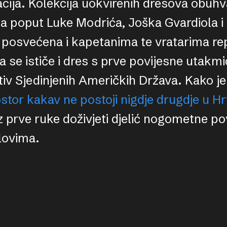
nacija. Kolekcija uokvirenih dresova obuh
ja poput Luke Modrića, Joška Gvardiola i
 posvećena i kapetanima te vratarima rep
se ističe i dres s prve povijesne utakm
tiv Sjedinjenih Američkih Država. Kako je
rostor kakav ne postoji nigdje drugdje u H
z prve ruke doživjeti djelić nogometne pov
lovima.