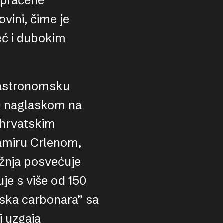
popraćene
vini, čime je
eć i dubokim
gastronomsku
 s naglaskom na
m hrvatskim
amiru Crlenom,
žnja posvećuje
je s više od 150
nska carbonara” sa
i uzgaja