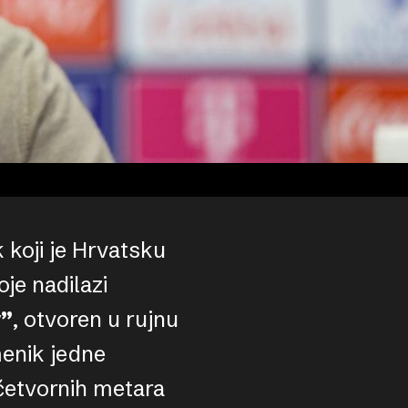
k koji je Hrvatsku
je nadilazi
y”
, otvoren u rujnu
menik jedne
 četvornih metara