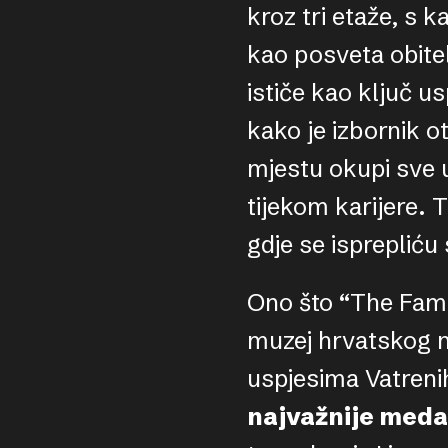
kroz tri etaže, s 
kao posveta obite
ističe kao ključ 
kako je izbornik o
mjestu okupi sve u
tijekom karijere. 
gdje se isprepliću
Ono što “The Fami
muzej hrvatskog n
uspjesima Vatreni
najvažnije medal