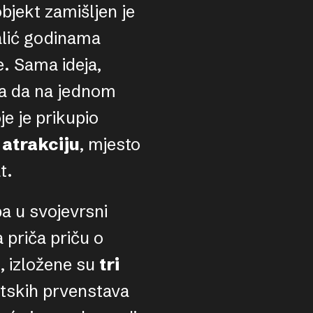
bjekt zamišljen je
alić godinama
. Sama ideja,
lja da na jednom
e je prikupio
 atrakciju
, mjesto
t.
a u svojevrsni
 priča priču o
, izložene su
tri
etskih prvenstava