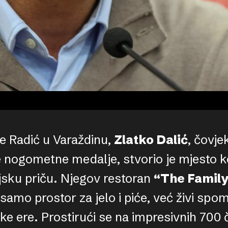
će Radić u Varaždinu,
Zlatko Dalić
, čovje
e nogometne medalje, stvorio je mjesto ko
ljsku priču. Njegov restoran
“The Famil
 samo prostor za jelo i piće, već živi spo
ke ere. Prostirući se na impresivnih 700