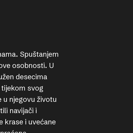
enama. Spuštanjem
ove osobnosti. U
ružen desecima
n tijekom svog
e u njegovu životu
li navijači i
e krase i uvećane