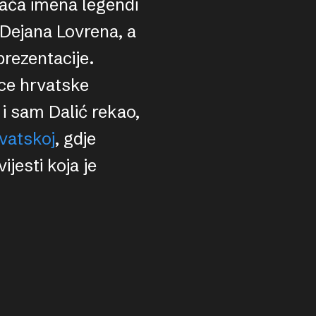
vaća imena legendi
 Dejana Lovrena, a
rezentacije.
ice hrvatske
 i sam Dalić rekao,
rvatskoj
, gdje
ijesti koja je