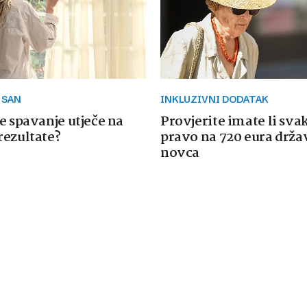
 SAN
INKLUZIVNI DODATAK
e spavanje utječe na
Provjerite imate li sva
rezultate?
pravo na 720 eura drž
novca