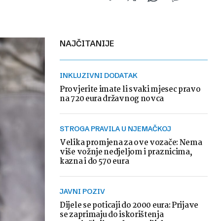
NAJČITANIJE
INKLUZIVNI DODATAK
Provjerite imate li svaki mjesec pravo
na 720 eura državnog novca
STROGA PRAVILA U NJEMAČKOJ
Velika promjena za ove vozače: Nema
više vožnje nedjeljom i praznicima,
kazna i do 570 eura
JAVNI POZIV
Dijele se poticaji do 2000 eura: Prijave
se zaprimaju do iskorištenja