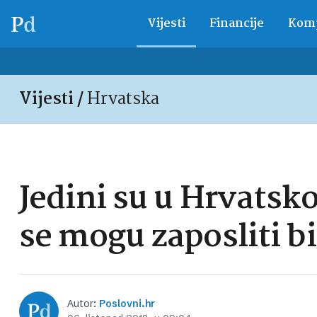
Vijesti
Financije
Komp
Vijesti /
Hrvatska
Jedini su u Hrvatskoj
se mogu zaposliti bi
Autor:
Poslovni.hr