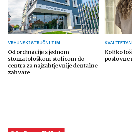
VRHUNSKI STRUČNI TIM
KVALITETAN
Od ordinacije s jednom
Koliko loš
stomatološkom stolicom do
poslovne 
centra za najzahtjevnije dentalne
zahvate