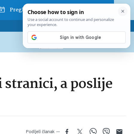
Pregled dana
Pretplatite se na Poslovni
Već od
10 EUR
mjesečno
 stranici, a poslije
Podijeli članak —