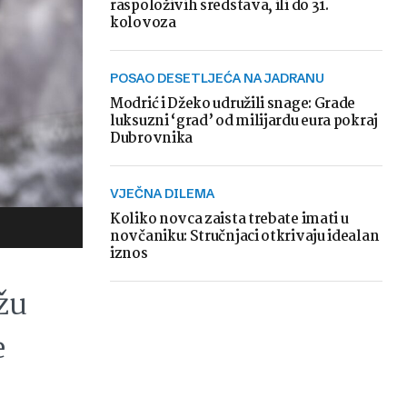
raspoloživih sredstava, ili do 31.
kolovoza
POSAO DESETLJEĆA NA JADRANU
Modrić i Džeko udružili snage: Grade
luksuzni ‘grad’ od milijardu eura pokraj
Dubrovnika
VJEČNA DILEMA
Koliko novca zaista trebate imati u
novčaniku: Stručnjaci otkrivaju idealan
iznos
ižu
e