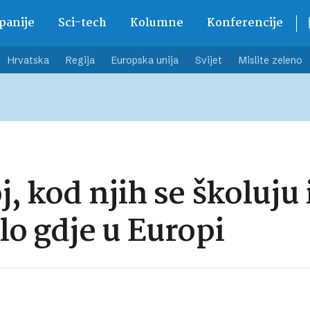
anije
Sci-tech
Kolumne
Konferencije
Hrvatska
Regija
Europska unija
Svijet
Mislite zeleno
, kod njih se školuju i
lo gdje u Europi