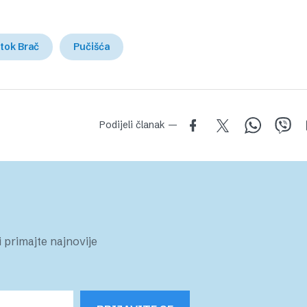
tok Brač
Pučišća
Podijeli članak —
 primajte najnovije