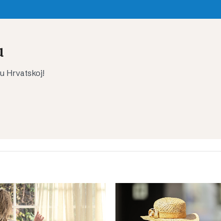
u
 u Hrvatskoj!