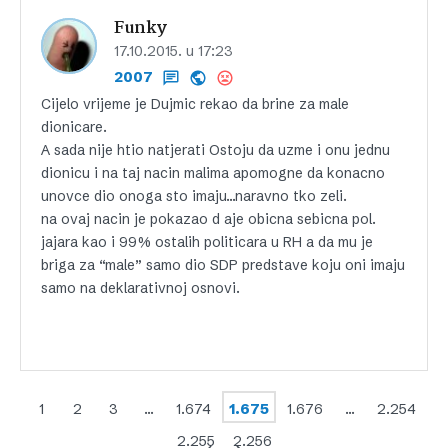
Funky
17.10.2015. u 17:23
2007
Cijelo vrijeme je Dujmic rekao da brine za male
dionicare.
A sada nije htio natjerati Ostoju da uzme i onu jednu
dionicu i na taj nacin malima apomogne da konacno
unovce dio onoga sto imaju…naravno tko zeli.
na ovaj nacin je pokazao d aje obicna sebicna pol.
jajara kao i 99% ostalih politicara u RH a da mu je
briga za “male” samo dio SDP predstave koju oni imaju
samo na deklarativnoj osnovi.
1
2
3
…
1.674
1.675
1.676
…
2.254
2.255
2.256