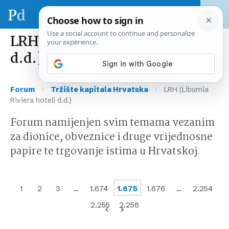
LRH (Liburnia Riviera hoteli
d.d.)
›
›
Forum
Tržište kapitala Hrvatska
LRH (Liburnia
Riviera hoteli d.d.)
Forum namijenjen svim temama vezanim
za dionice, obveznice i druge vrijednosne
papire te trgovanje istima u Hrvatskoj.
1
2
3
…
1.674
1.675
1.676
…
2.254
2.255
2.256