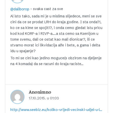
– svaka cast za sve
@daliborop
Al isto tako, sada mi je u mislima slijedece, meni se sve
cini da ce se prodat LRH do kraja godine. I sta onda?!,
ko ce sa kime se spojiti?, i onda cemo gledat istu pricu
kod kod KORF-a i RIVP-a….a sta cemo sa Ksenijom u
tome svemu, dali ce ostat kao mali dionicar?, ili ce
stvarno morat ici likvidacija alfe i bete, a gama i delta
idu u spajanje?
To mi se cini kao jedino moguce(s obzirom na djeljenje
na 4 komada) da se racuni do kraja raciste…
Anonimno
17.10.2015. u 01:03
http://www.seebiz.eu/koliko-vrijedi-vecinski-udjel-u-lrh/ar-121971/