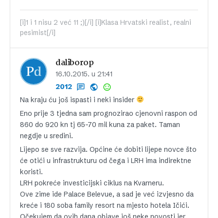
[i]1 i 1 nisu 2 već 11 ;)[/i] [i]Klasa Hrvatski realist, realni
pesimist[/i]
daliborop
16.10.2015. u 21:41
2012
Na kraju ću još ispasti i neki insider
Eno prije 3 tjedna sam prognozirao cjenovni raspon od
860 do 920 kn tj 65-70 mil kuna za paket. Taman
negdje u sredini.
Lijepo se sve razvija. Općine će dobiti lijepe novce što
će otići u infrastrukturu od čega i LRH ima indirektne
koristi.
LRH pokreće investicijski ciklus na Kvarneru.
Ove zime ide Palace Belevue, a sad je već izvjesno da
kreće i 180 soba family resort na mjesto hotela Ičići.
Očekujem da ovih dana objave još neke novosti jer