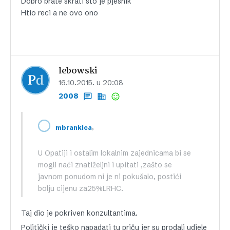
Dobro brate skrati sto je pjesnik
Htio reci a ne ovo ono
lebowski
16.10.2015. u 20:08
2008
,
mbrankica
U Opatiji i ostalim lokalnim zajednicama bi se
mogli naći znatiželjni i upitati ,zašto se
javnom ponudom ni je ni pokušalo, postići
bolju cijenu za25%LRHC.
Taj dio je pokriven konzultantima.
Politički je teško napadati tu priču jer su prodali udjele