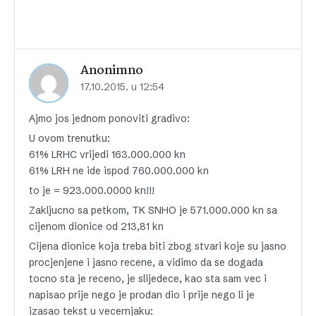
Anonimno
17.10.2015. u 12:54
Ajmo jos jednom ponoviti gradivo:
U ovom trenutku:
61% LRHC vrijedi 163.000.000 kn
61% LRH ne ide ispod 760.000.000 kn
to je = 923.000.0000 kn!!!
Zakljucno sa petkom, TK SNHO je 571.000.000 kn sa
cijenom dionice od 213,81 kn
Cijena dionice koja treba biti zbog stvari koje su jasno
procjenjene i jasno recene, a vidimo da se dogada
tocno sta je receno, je slijedece, kao sta sam vec i
napisao prije nego je prodan dio i prije nego li je
izasao tekst u vecernjaku: