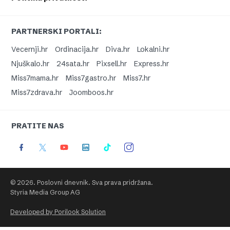
PARTNERSKI PORTALI:
Vecernji.hr
Ordinacija.hr
Diva.hr
Lokalni.hr
Njuškalo.hr
24sata.hr
Pixsell.hr
Express.hr
Miss7mama.hr
Miss7gastro.hr
Miss7.hr
Miss7zdrava.hr
Joomboos.hr
PRATITE NAS
© 2026. Poslovni dnevnik. Sva prava pridržana.
Styria Media Group AG
Developed by Porilook Solution