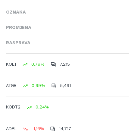
OZNAKA
PROMJENA
RASPRAVA
0,79%
7,213
KOEI
0,99%
5,491
ATGR
0,24%
KODT2
-1,16%
14,717
ADPL