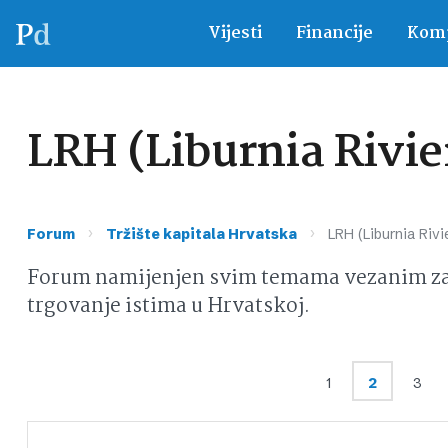
Vijesti
Financije
Komp
LRH (Liburnia Rivier
›
›
Forum
Tržište kapitala Hrvatska
LRH (Liburnia Rivie
Forum namijenjen svim temama vezanim za d
trgovanje istima u Hrvatskoj.
1
2
3