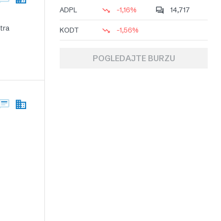
ADPL
-1,16%
14,717
tra
KODT
-1,56%
POGLEDAJTE BURZU