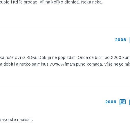
upio i Kd je prodao. Ali na koliko dionica…Neka neka.
2006
neka ruše ovi iz KD-a. Dok ja ne popizdim. Onda će biti i po 2200 kun
na dobiti a netko sa minus 70%. A imam puno komada. Više nego mis
2006
kako ste napisali.