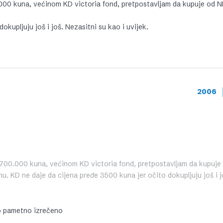
.000 kuna, većinom KD victoria fond, pretpostavljam da kupuje od N
okupljuju još i još. Nezasitni su kao i uvijek.
2006
o 700.000 kuna, većinom KD victoria fond, pretpostavljam da kupuje
čnu. KD ne daje da cijena pređe 3500 kuna jer očito dokupljuju još i j
o pametno izrečeno