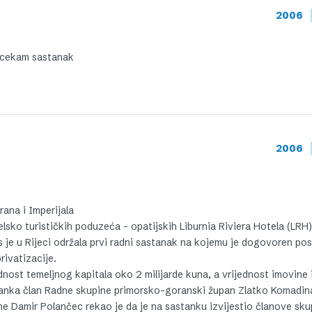
2006
a cekam sastanak
2006
rana i Imperijala
elsko turističkih poduzeća – opatijskih Liburnia Riviera Hotela (LRH)
s je u Rijeci održala prvi radni sastanak na kojemu je dogovoren po
rivatizacije.
dnost temeljnog kapitala oko 2 milijarde kuna, a vrijednost imovine 
anka član Radne skupine primorsko-goranski župan Zlatko Komadin
ne Damir Polančec rekao je da je na sastanku izvijestio članove sku