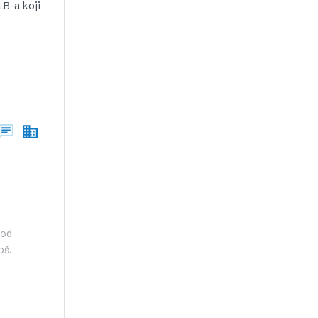
LB-a koji
 od
oš.