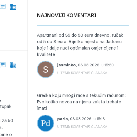
NAJNOVIJI KOMENTARI
Apartmani od 35 do 50 eura dnevno, ručak
od 5 do 8 eura: Rijetko mjesto na Jadranu
koje i dalje nudi optimalan omjer cijene i
kvalitete
jasminko
,
03.08.2026. u 15:50
U TEMI: KOMENTARI ČLANAKA
Greška koju mnogi rade s tekućim računom:
,
Evo koliko novca na njemu zaista trebate
stupak
imati
paris
,
03.08.2026. u 15:16
i za 50
U TEMI: KOMENTARI ČLANAKA
a.
pine o