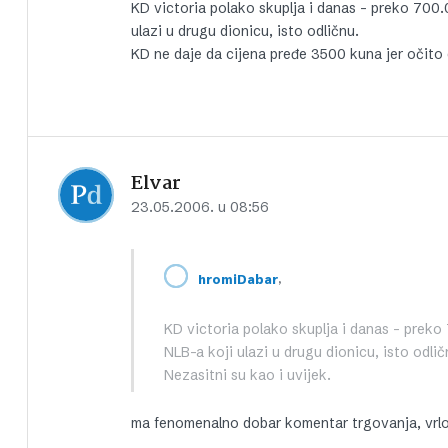
KD victoria polako skuplja i danas – preko 700
ulazi u drugu dionicu, isto odličnu.
KD ne daje da cijena pređe 3500 kuna jer očito d
Elvar
23.05.2006. u 08:56
,
hromiDabar
KD victoria polako skuplja i danas – prek
NLB-a koji ulazi u drugu dionicu, isto odli
Nezasitni su kao i uvijek.
ma fenomenalno dobar komentar trgovanja, vrl