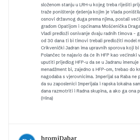
složenom stanju u LRH-u kojeg treba riješiti pri
traže poništenje rješenja kojim je Vlada poništi
osnovi državnog duga prema njima, postali većin
gradom Opatijom i općinama Mošćenička Draga i
Vladi predloži osnivanje dvaju radnih timova – 
od 30 dana ti bi timovi trebali predložiti mode
Crikvenički Jadran ima upravnih sporova koji bi
Polančec te najavio da će ih HFP kao većinski 
uputiti prijedlog HFP-u da se u Jadranu imenuj
menadžment bi, zajedno s HFP-om, trebao do kraj
nagodaba s vjerovnicima. Imperijal sa Raba ne p
da su zaposlenici Imperijala i rapska lokalna sa
dana razmotriti i Radna skupina, a ako ga ona 
(Hina)
hromiDabar