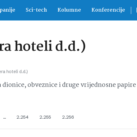
anije
Sci-tech
Kolumne
Konferencije
a hoteli d.d.)
ra hoteli d.d.)
ionice, obveznice i druge vrijednosne papire 
…
2.254
2.255
2.256