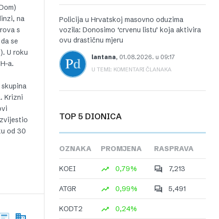
i Dom)
inzi, na
Policija u Hrvatskoj masovno oduzima
orova s
vozila: Donosimo ‘crvenu listu’ koja aktivira
ovu drastičnu mjeru
 da se
). U roku
lantana
,
01.08.2026. u 09:17
RH-a.
U TEMI: KOMENTARI ČLANAKA
 skupina
 Krizni
ovi
TOP 5 DIONICA
zvijestio
oku od 30
OZNAKA
PROMJENA
RASPRAVA
KOEI
0,79%
7,213
ATGR
0,99%
5,491
KODT2
0,24%