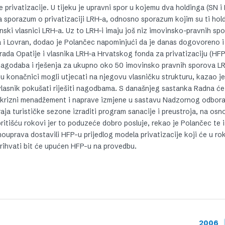
je privatizacije. U tijeku je upravni spor u kojemu dva holdinga (SN 
la sporazum o privatizaciji LRH-a, odnosno sporazum kojim su ti hold
ski vlasnici LRH-a. Uz to LRH-i imaju još niz imovinsko-pravnih sp
 Lovran, dodao je Polančec napominjući da je danas dogovoreno i
grada Opatije i vlasnika LRH-a Hrvatskog fonda za privatizaciju (HFP
l nagodaba i rješenja za ukupno oko 50 imovinsko pravnih sporova L
 u konačnici mogli utjecati na njegovu vlasničku strukturu, kazao je
vlasnik pokušati riješiti nagodbama. S današnjeg sastanka Radna će
e krizni menadžement i naprave izmjene u sastavu Nadzornog odbora.
a turističke sezone izraditi program sanacije i preustroja, na osn
ritišću rokovi jer to poduzeće dobro posluje, rekao je Polančec te i
mouprava dostavili HFP-u prijedlog modela privatizacije koji će u r
prihvati bit će upućen HFP-u na provedbu.
2006