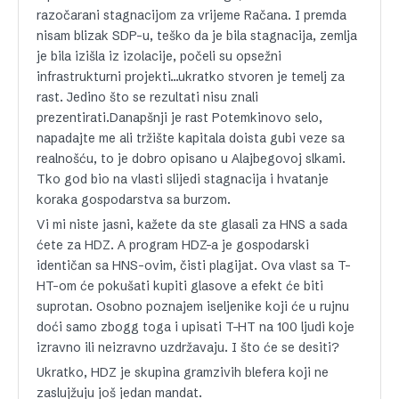
razočarani stagnacijom za vrijeme Račana. I premda
nisam blizak SDP-u, teško da je bila stagnacija, zemlja
je bila izišla iz izolacije, počeli su opsežni
infrastrukturni projekti…ukratko stvoren je temelj za
rast. Jedino što se rezultati nisu znali
prezentirati.Danapšnji je rast Potemkinovo selo,
napadajte me ali tržište kapitala doista gubi veze sa
realnošću, to je dobro opisano u Alajbegovoj slkami.
Tko god bio na vlasti slijedi stagnacija i hvatanje
koraka gospodarstva sa burzom.
Vi mi niste jasni, kažete da ste glasali za HNS a sada
ćete za HDZ. A program HDZ-a je gospodarski
identičan sa HNS-ovim, čisti plagijat. Ova vlast sa T-
HT-om će pokušati kupiti glasove a efekt će biti
suprotan. Osobno poznajem iseljenike koji će u rujnu
doći samo zbogg toga i upisati T-HT na 100 ljudi koje
izravno ili neizravno uzdržavaju. I što će se desiti?
Ukratko, HDZ je skupina gramzivih blefera koji ne
zaslujžuju još jedan mandat.