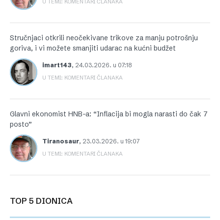
U TEMI: KOMENTARI ČLANAKA
Stručnjaci otkrili neočekivane trikove za manju potrošnju
goriva, i vi možete smanjiti udarac na kućni budžet
imart143
,
24.03.2026. u 07:18
U TEMI: KOMENTARI ČLANAKA
Glavni ekonomist HNB-a: “Inflacija bi mogla narasti do čak 7
posto”
Tiranosaur
,
23.03.2026. u 19:07
U TEMI: KOMENTARI ČLANAKA
TOP 5 DIONICA