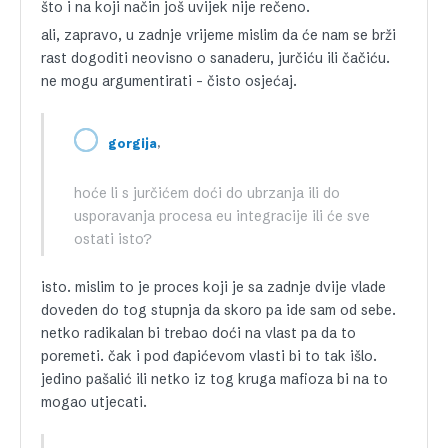
što i na koji način još uvijek nije rečeno.
ali, zapravo, u zadnje vrijeme mislim da će nam se brži
rast dogoditi neovisno o sanaderu, jurčiću ili čačiću.
ne mogu argumentirati – čisto osjećaj.
,
gorgija
hoće li s jurčićem doći do ubrzanja ili do
usporavanja procesa eu integracije ili će sve
ostati isto?
isto. mislim to je proces koji je sa zadnje dvije vlade
doveden do tog stupnja da skoro pa ide sam od sebe.
netko radikalan bi trebao doći na vlast pa da to
poremeti. čak i pod đapićevom vlasti bi to tak išlo.
jedino pašalić ili netko iz tog kruga mafioza bi na to
mogao utjecati.