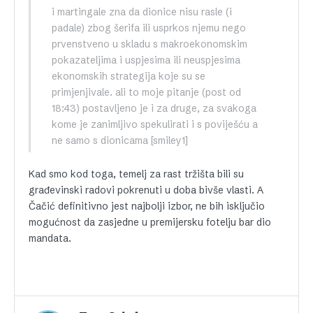
i martingale zna da dionice nisu rasle (i
padale) zbog šerifa ili usprkos njemu nego
prvenstveno u skladu s makroekonomskim
pokazateljima i uspjesima ili neuspjesima
ekonomskih strategija koje su se
primjenjivale. ali to moje pitanje (post od
18:43) postavljeno je i za druge, za svakoga
kome je zanimljivo spekulirati i s poviješću a
ne samo s dionicama [smiley1]
Kad smo kod toga, temelj za rast tržišta bili su
građevinski radovi pokrenuti u doba bivše vlasti. A
Čačić definitivno jest najbolji izbor, ne bih isključio
mogućnost da zasjedne u premijersku fotelju bar dio
mandata.