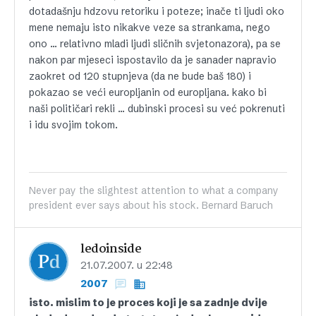
dotadašnju hdzovu retoriku i poteze; inače ti ljudi oko
mene nemaju isto nikakve veze sa strankama, nego
ono … relativno mladi ljudi sličnih svjetonazora), pa se
nakon par mjeseci ispostavilo da je sanader napravio
zaokret od 120 stupnjeva (da ne bude baš 180) i
pokazao se veći europljanin od europljana. kako bi
naši političari rekli … dubinski procesi su već pokrenuti
i idu svojim tokom.
Never pay the slightest attention to what a company
president ever says about his stock. Bernard Baruch
ledoinside
21.07.2007. u 22:48
2007
isto. mislim to je proces koji je sa zadnje dvije