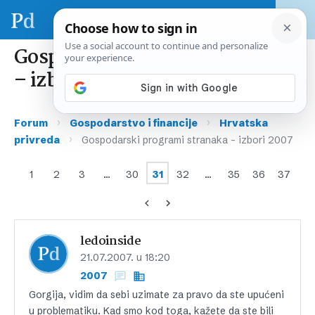
Gospodarski programi stranaka
– izbori 2007
›
›
Forum
Gospodarstvo i financije
Hrvatska
›
privreda
Gospodarski programi stranaka – izbori 2007
1
2
3
…
30
31
32
…
35
36
37
ledoinside
21.07.2007. u 18:20
2007
Gorgija, vidim da sebi uzimate za pravo da ste upućeni
u problematiku. Kad smo kod toga, kažete da ste bili