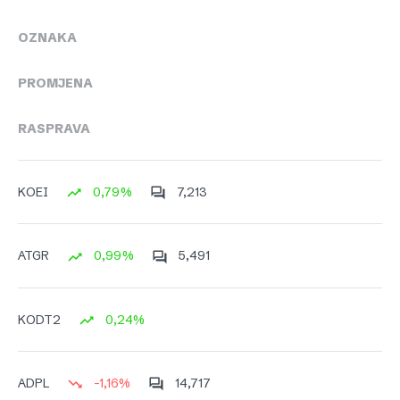
OZNAKA
PROMJENA
RASPRAVA
0,79%
7,213
KOEI
0,99%
5,491
ATGR
0,24%
KODT2
-1,16%
14,717
ADPL