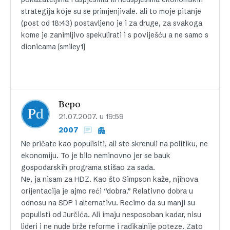
strategija koje su se primjenjivale. ali to moje pitanje
(post od 18:43) postavljeno je i za druge, za svakoga
kome je zanimljivo spekulirati i s poviješću a ne samo s
dionicama [smiley1]
Bepo
21.07.2007. u 19:59
2007
Ne pričate kao populisiti, ali ste skrenuli na politiku, ne
ekonomiju. To je bilo neminovno jer se bauk
gospodarskih programa stišao za sada.
Ne, ja nisam za HDZ. Kao što Simpson kaže, njihova
orijentacija je ajmo reći “dobra.” Relativno dobra u
odnosu na SDP i alternativu. Recimo da su manji su
populisti od Jurčića. Ali imaju nesposoban kadar, nisu
lideri i ne nude brže reforme i radikalnije poteze. Zato