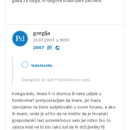
glasa za njega. ili njegove koalicijske partnere.
gorgija
21.07.2007. u 18:51
2007
,
ledoinside
Danapšnji je rast Potemkinovo selo,
kolega ledo, imate li vi dionica ili neke udjele u
fondovima? pretpostavljam da imate, jer inače
vjerojatno ne biste sudjelovalio u ovom forumu. a ako
ih imate, onda je očito da ne mislite da je hrvatski
gospodarski rast potemkinovo selo jer nitko tko to
zaista misli ne bi bio tako lud da ih drži.[smiley11]