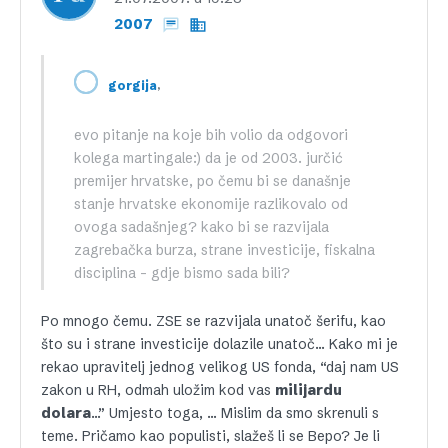
2007
,
gorgija
evo pitanje na koje bih volio da odgovori
kolega martingale:) da je od 2003. jurčić
premijer hrvatske, po čemu bi se današnje
stanje hrvatske ekonomije razlikovalo od
ovoga sadašnjeg? kako bi se razvijala
zagrebačka burza, strane investicije, fiskalna
disciplina – gdje bismo sada bili?
Po mnogo čemu. ZSE se razvijala unatoč šerifu, kao
što su i strane investicije dolazile unatoč… Kako mi je
rekao upravitelj jednog velikog US fonda, “daj nam US
zakon u RH, odmah uložim kod vas
milijardu
dolara
…” Umjesto toga, … Mislim da smo skrenuli s
teme. Pričamo kao populisti, slažeš li se Bepo? Je li