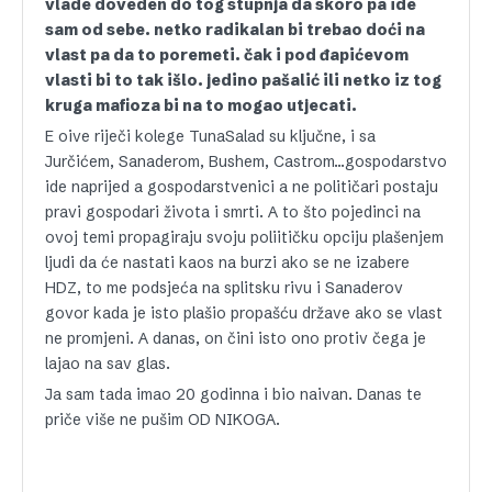
vlade doveden do tog stupnja da skoro pa ide
sam od sebe. netko radikalan bi trebao doći na
vlast pa da to poremeti. čak i pod đapićevom
vlasti bi to tak išlo. jedino pašalić ili netko iz tog
kruga mafioza bi na to mogao utjecati.
E oive riječi kolege TunaSalad su ključne, i sa
Jurčićem, Sanaderom, Bushem, Castrom…gospodarstvo
ide naprijed a gospodarstvenici a ne političari postaju
pravi gospodari života i smrti. A to što pojedinci na
ovoj temi propagiraju svoju poliitičku opciju plašenjem
ljudi da će nastati kaos na burzi ako se ne izabere
HDZ, to me podsjeća na splitsku rivu i Sanaderov
govor kada je isto plašio propašću države ako se vlast
ne promjeni. A danas, on čini isto ono protiv čega je
lajao na sav glas.
Ja sam tada imao 20 godinna i bio naivan. Danas te
priče više ne pušim OD NIKOGA.