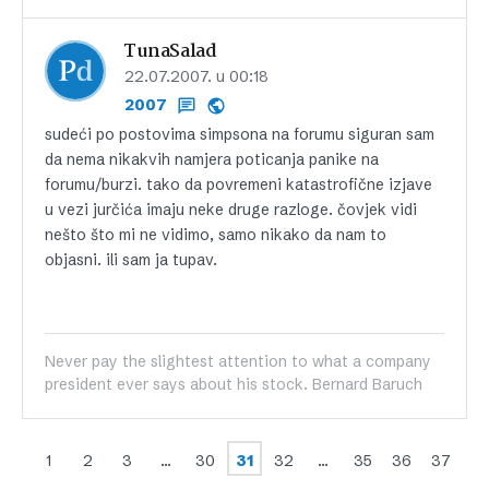
TunaSalad
22.07.2007. u 00:18
2007
sudeći po postovima simpsona na forumu siguran sam
da nema nikakvih namjera poticanja panike na
forumu/burzi. tako da povremeni katastrofične izjave
u vezi jurčića imaju neke druge razloge. čovjek vidi
nešto što mi ne vidimo, samo nikako da nam to
objasni. ili sam ja tupav.
Never pay the slightest attention to what a company
president ever says about his stock. Bernard Baruch
1
2
3
…
30
31
32
…
35
36
37