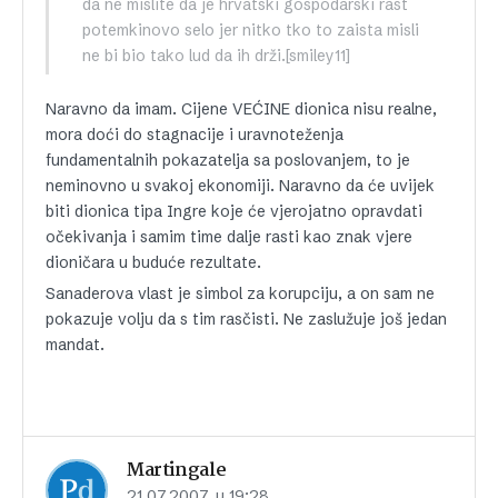
da ne mislite da je hrvatski gospodarski rast
potemkinovo selo jer nitko tko to zaista misli
ne bi bio tako lud da ih drži.[smiley11]
Naravno da imam. Cijene VEĆINE dionica nisu realne,
mora doći do stagnacije i uravnoteženja
fundamentalnih pokazatelja sa poslovanjem, to je
neminovno u svakoj ekonomiji. Naravno da će uvijek
biti dionica tipa Ingre koje će vjerojatno opravdati
očekivanja i samim time dalje rasti kao znak vjere
dioničara u buduće rezultate.
Sanaderova vlast je simbol za korupciju, a on sam ne
pokazuje volju da s tim rasčisti. Ne zaslužuje još jedan
mandat.
Martingale
21.07.2007. u 19:28