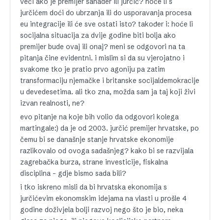
veći ako je premijer sanader ili jurčić? hoće li s
jurčićem doći do ubrzanja ili do usporavanja procesa
eu integracije ili će sve ostati isto? također i: hoće li
socijalna situacija za dvije godine biti bolja ako
premijer bude ovaj ili onaj? meni se odgovori na ta
pitanja čine evidentni. i mislim si da su vjerojatno i
svakome tko je pratio prvo agoniju pa zatim
transformaciju njemačke i britanske socijaldemokracije
u devedesetima. ali tko zna, možda sam ja taj koji živi
izvan realnosti, ne?
evo pitanje na koje bih volio da odgovori kolega
martingale:) da je od 2003. jurčić premijer hrvatske, po
čemu bi se današnje stanje hrvatske ekonomije
razlikovalo od ovoga sadašnjeg? kako bi se razvijala
zagrebačka burza, strane investicije, fiskalna
disciplina – gdje bismo sada bili?
i tko iskreno misli da bi hrvatska ekonomija s
jurčićevim ekonomskim idejama na vlasti u prošle 4
godine doživjela bolji razvoj nego što je bio, neka