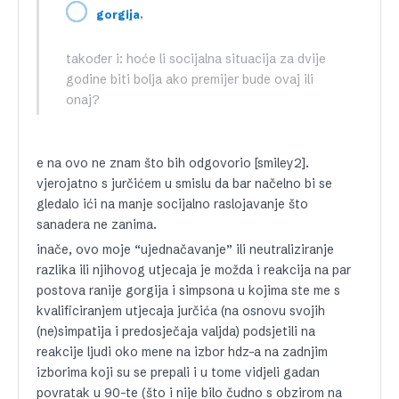
,
gorgija
također i: hoće li socijalna situacija za dvije
godine biti bolja ako premijer bude ovaj ili
onaj?
e na ovo ne znam što bih odgovorio [smiley2].
vjerojatno s jurčićem u smislu da bar načelno bi se
gledalo ići na manje socijalno raslojavanje što
sanadera ne zanima.
inače, ovo moje “ujednačavanje” ili neutraliziranje
razlika ili njihovog utjecaja je možda i reakcija na par
postova ranije gorgija i simpsona u kojima ste me s
kvalificiranjem utjecaja jurčića (na osnovu svojih
(ne)simpatija i predosječaja valjda) podsjetili na
reakcije ljudi oko mene na izbor hdz-a na zadnjim
izborima koji su se prepali i u tome vidjeli gadan
povratak u 90-te (što i nije bilo čudno s obzirom na