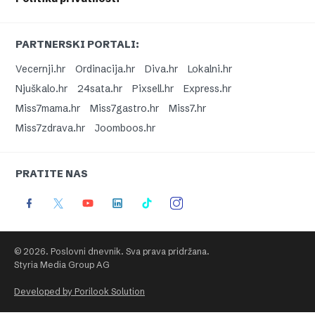
PARTNERSKI PORTALI:
Vecernji.hr
Ordinacija.hr
Diva.hr
Lokalni.hr
Njuškalo.hr
24sata.hr
Pixsell.hr
Express.hr
Miss7mama.hr
Miss7gastro.hr
Miss7.hr
Miss7zdrava.hr
Joomboos.hr
PRATITE NAS
© 2026. Poslovni dnevnik. Sva prava pridržana.
Styria Media Group AG
Developed by Porilook Solution