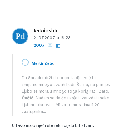
ledoinside
21.07.2007. u 18:23
2007
,
Martingale
Da Sanader drži do orijentacije, već bi
smijenio mnogo svojih ljudi. Šerifa, na primjer.
Ljubo se mora u mnogo toga korigirati. Zato,
Čačić
. Nadam se da će uspjeti zauzdati neke
Ljubine planove… Ali za to mora imati 20
zastupnika…
U tako malo riječi ste rekli cijelu bit stvari.