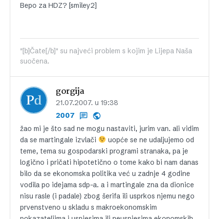
Bepo za HDZ? [smiley2]
"[b]Čate[/b]" su najveći problem s kojim je Lijepa Naša
suočena.
gorgija
21.07.2007. u 19:38
2007
žao mi je što sad ne mogu nastaviti, jurim van. ali vidim
da se martingale izvlači
uopće se ne udaljujemo od
teme, tema su gospodarski programi stranaka, pa je
logično i pričati hipotetično o tome kako bi nam danas
bilo da se ekonomska politika već u zadnje 4 godine
vodila po idejama sdp-a. a i martingale zna da dionice
nisu rasle (i padale) zbog šerifa ili usprkos njemu nego
prvenstveno u skladu s makroekonomskim
pokazateljima i uspjesima ili neuspjesima ekonomskih