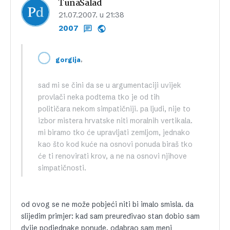
TunaSalad
21.07.2007. u 21:38
2007
,
gorgija
sad mi se čini da se u argumentaciji uvijek
provlači neka podtema tko je od tih
političara nekom simpatičniji. pa ljudi, nije to
izbor mistera hrvatske niti moralnih vertikala.
mi biramo tko će upravljati zemljom, jednako
kao što kod kuće na osnovi ponuda biraš tko
će ti renovirati krov, a ne na osnovi njihove
simpatičnosti.
od ovog se ne može pobjeći niti bi imalo smisla. da
slijedim primjer: kad sam preuređivao stan dobio sam
dvije podjednake ponude. odabrao sam meni