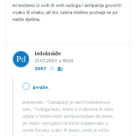
mi možemo iz ovih ili onih razloga i antipatija govoriti
ovako ili onako, ali što zaista mislimo poznaje se po
našim djelima.
ledoinside
21.07.2007. u 19:03
2007
,
gorgija
ledoinside: ” Danapšnji je rast Potemkinovo
selo, ” kolega ledo, imate li vi dionica ili neke
udjele u fondovima? pretpostavljam da imate,
jer inače vjerojatno ne biste sudjelovalio u
ovom forumu. a ako ih imate, onda je očito