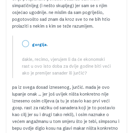
simpatičnijeg (i nešto skupljeg) jer sam se s njim
osjećao ugodnije. ne mislim da sam pogriješio,
pogotovošto sad znam da kroz sve to ne bih htio
prolaziti s nekim s kim se teže razumijem.
,
gorgija
dakle, recimo, vjerujem li da će ekonomski
rast u ovo isto doba za dvije godine biti veći
ako je premijer sanader ili jurčić?
pa iz svega dosad iznesenog, jurčić. mada je ovo
lupanje onak … jer još uvijek ništa konkretno nije
izneseno osim ciljeva (a tu je stavio kao prvi veći
gosp. rast za ralziku od sanadera koji je to postavio
kao cilj jer su i drugi tako rekli), i osim naznake o
većem angažmanu u tom smjeru što je tebi, simpsonu i
bepu ovdje diglo kosu na glavi makar ništa konkretno