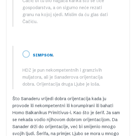
Čačić bi tu bio najjača karika što se tiče
gospodarstva, a on sigurno neće rezati
granu na kojoj sjedi. Mislim da ću glas dati
Čačiću.
,
SIMPSON
HDZ je pun nekompetentnih i gramzivih
muljatora, ali je Sanaderova orijentacija
dobra. Orijentacija druga Ljube je loša.
Što Sanaderu vrijedi dobra orijentacija kada ju
provode ili nekompetentni ili korumpirani ili bahati
Homo Balkanikus Primitivus-i. Kao što je šerif. Ja sam
se nekada vodio njihovom dobrom orijentacijom. Da
Sanader drži do orijentacije, već bi smijenio mnogo
svojih ljudi. Šerifa, na primjer. Ljubo se mora u mnogo