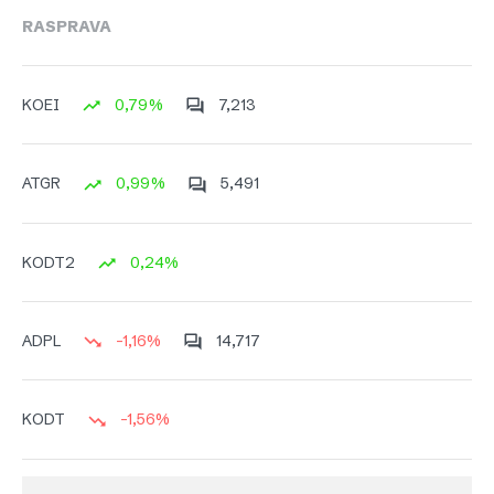
RASPRAVA
0,79%
7,213
KOEI
0,99%
5,491
ATGR
0,24%
KODT2
-1,16%
14,717
ADPL
-1,56%
KODT