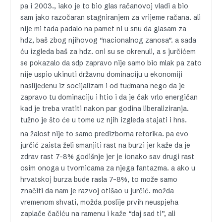
pa i 2003., iako je to bio glas račanovoj vladi a bio
sam jako razočaran stagniranjem za vrijeme račana. ali
nije mi tada padalo na pamet ni u snu da glasam za
hdz, baš zbog njihovog “nacionalnog zanosa”. a sada
ću izgleda baš za hdz. oni su se okrenuli, a s jurčićem
se pokazalo da sdp zapravo nije samo bio mlak pa zato
nije uspio ukinuti državnu dominaciju u ekonomiji
naslijeđenu iz socijalizam i od tuđmana nego da je
zapravo tu dominaciju i htio i da je čak vrlo energičan
kad je treba vratiti nakon par godina liberaliziranja.
tužno je što će u tome uz njih izgleda stajati i hns.
na žalost nije to samo predizborna retorika. pa evo
jurčić zaista želi smanjiti rast na burzi jer kaže da je
zdrav rast 7-8% godišnje jer je ionako sav drugi rast
osim onoga u tvornicama za njega fantazma. a ako u
hrvatskoj burza bude rasla 7-8%, to može samo
značiti da nam je razvoj otišao u jurčić. možda
vremenom shvati, možda poslije prvih neuspjeha
zaplače čačiću na ramenu i kaže “daj sad ti”, ali