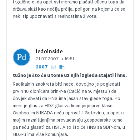
trgaično ej da opet svi moramo plaćati cijenu toga da
država služi kao nečija prćija, poligon na kojemu će se
neki tip upoznavati s realnostima života.
ledoinside
21.07.2007. u 16:51
2007
tužno je što će u tome uz njih izgleda stajati i hns.
Radikalnih zaokreta biti neće, dovoljno je pogledati
prvih 10 dioničara brin-r-a (Čačić na 9. mjestu ) da
čovjek shvati da HNS ima jasan stav glede toga. Po
meni je glas za HDZ glas za licemjerje prve klase.
Osobno im NIKADA neću oprostiti Gotovinu, a opet u
mojim razmišljanjima prevladavaju gospodarske teme
pa neću glasati za HSP. A to što će HNS sa SDP-om, u
HDZ-u ima više komunjara.