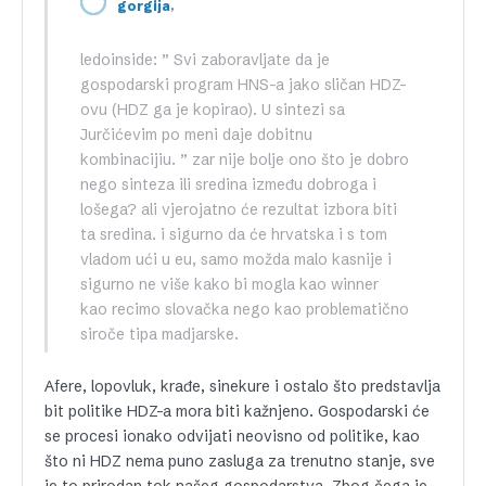
,
gorgija
ledoinside: ” Svi zaboravljate da je
gospodarski program HNS-a jako sličan HDZ-
ovu (HDZ ga je kopirao). U sintezi sa
Jurčićevim po meni daje dobitnu
kombinacijiu. ” zar nije bolje ono što je dobro
nego sinteza ili sredina između dobroga i
lošega? ali vjerojatno će rezultat izbora biti
ta sredina. i sigurno da će hrvatska i s tom
vladom ući u eu, samo možda malo kasnije i
sigurno ne više kako bi mogla kao winner
kao recimo slovačka nego kao problematično
siroče tipa madjarske.
Afere, lopovluk, krađe, sinekure i ostalo što predstavlja
bit politike HDZ-a mora biti kažnjeno. Gospodarski će
se procesi ionako odvijati neovisno od politike, kao
što ni HDZ nema puno zasluga za trenutno stanje, sve