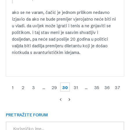
ako se ne varam, čačić je jednom prilikom nedavno
izjavio da ako ne bude premijer vjerojatno neće biti ni
u vladi. da uvijek može igrati i tenis a ne gnjaviti se
politikom. i taj stav meni je sasvim shvatljiv i
dosljedan, pa neće sad poslije 20 godina u politici
valjda biti dadilja premijeru diletantu koji je došao
niotkuda s avanturističkim idejama.
1
2
3
…
29
30
31
…
35
36
37
PRETRAŽITE FORUM