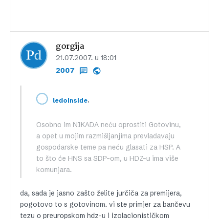
gorgija
21.07.2007. u 18:01
2007
,
ledoinside
Osobno im NIKADA neću oprostiti Gotovinu,
a opet u mojim razmišljanjima prevladavaju
gospodarske teme pa neću glasati za HSP. A
to što će HNS sa SDP-om, u HDZ-u ima više
komunjara.
da, sada je jasno zašto želite jurčiča za premijera,
pogotovo to s gotovinom. vi ste primjer za bančevu
tezu o preuropskom hdz-u i izolacionističkom