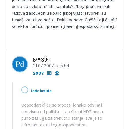
je to prirodan tok našeg gospodarstva. Zbog čega je
došlo do uzleta tržišta kapitala? Zbog građevinskih
radova započetih u koalicijskoj vlasti stvoreni su
temelji za takvo nešto. Dakle ponovo Čačić koji će biti
korektor Jurčiću i po meni glavni gospodarski strateg.
gorgija
21.07.2007. u 15:54
2007
,
ledoinside
Gospodarski će se procesi ionako odvijati
neovisno od politike, kao što ni HDZ nema
puno zasluga za trenutno stanje, sve je to
prirodan tok našeg gospodarstva.