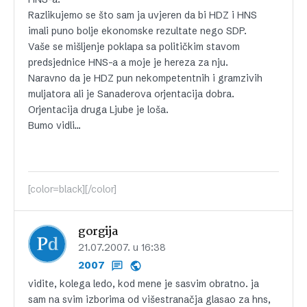
Razlikujemo se što sam ja uvjeren da bi HDZ i HNS
imali puno bolje ekonomske rezultate nego SDP.
Vaše se mišljenje poklapa sa političkim stavom
predsjednice HNS-a a moje je hereza za nju.
Naravno da je HDZ pun nekompetentnih i gramzivih
muljatora ali je Sanaderova orjentacija dobra.
Orjentacija druga Ljube je loša.
Bumo vidli…
[color=black][/color]
gorgija
21.07.2007. u 16:38
2007
vidite, kolega ledo, kod mene je sasvim obratno. ja
sam na svim izborima od višestranačja glasao za hns,