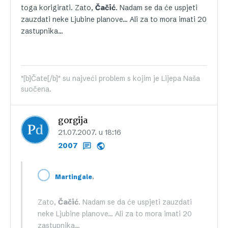
toga korigirati. Zato,
Čačić
. Nadam se da će uspjeti
zauzdati neke Ljubine planove… Ali za to mora imati 20
zastupnika…
"[b]Čate[/b]" su najveći problem s kojim je Lijepa Naša
suočena.
gorgija
21.07.2007. u 18:16
2007
,
Martingale
Zato,
Čačić
. Nadam se da će uspjeti zauzdati
neke Ljubine planove… Ali za to mora imati 20
zastupnika…