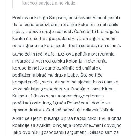
kućnog savjeta a ne vlade.
Poštovani kolega Simpson, pokušavam Vam objasniti
da je jedno predizborna retorika kako bi se nahranile
mase, a posve drugo realnost. Čačić bi tu bio najjača
karika što se tiče gospodarstva, a on sigurno neće
rezati granu na kojoj sjedi. Tresla se brda, rodi se miš.
Samo želim reći da je HDZ-ova politika pretvaranja
Hrvatske u Austrougarsku koloniju i toleriranja
korupcije nešto puno ozbiljnije od umiljatog
podilaženja biračima druga Ljube. Što se tiče
kompetencije, skoro da se ni ne sjećam kako nam se
zove ministar gospodarstva. Dodajmo tome Kirina,
Kalmetu, i (kako sam na onom drugom forumu
pročitao) ostojinog igrača Polančeca i dobije se
opasno društvo. Sad još najavljuju odlazak Kolinde.
A kad se sjetim busanja u prsa na Splitskoj rivi, a onda
koalicije sa svakim, cinkjanja Gotovine…meni dovoljno
iako ovo nisu gospodarski argumenti. Glasao sam za