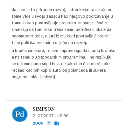
da, sve je to prirodan razvoj, i stranke se razlikuju po
tome vide li svoju zadaću kao njegovo podržavanje u
tome ili kao postavljanje prepreka. sanader i čačić
smatraju da tom toku treba samo uvtrđivati obale da
neometano teče, a jurčić mu kani postavljati brane. i
time politika presudno utječe na razvoj.
a krađe, sinekure, to sve zapravo spada u crnu kroniku
a ne temu o gospodarskim programima. i ne razlikuju
se u tome puno sdp i hdz. nekako bih čak mirniji bio
recimo kad bih kupio auto od polančeca ili šukera
nego od linića [smiley1]
SIMPSON
21.07.2007. u 15:56
2006