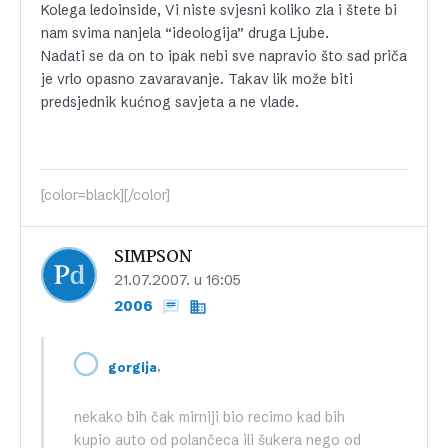
Kolega ledoinside, Vi niste svjesni koliko zla i štete bi
nam svima nanjela “ideologija” druga Ljube.
Nadati se da on to ipak nebi sve napravio što sad priča
je vrlo opasno zavaravanje. Takav lik može biti
predsjednik kućnog savjeta a ne vlade.
[color=black][/color]
SIMPSON
21.07.2007. u 16:05
2006
,
gorgija
nekako bih čak mirniji bio recimo kad bih
kupio auto od polančeca ili šukera nego od