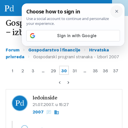
Gospodarski programi stranaka
– izbori 2007
›
›
Forum
Gospodarstvo i financije
Hrvatska
›
privreda
Gospodarski programi stranaka – izbori 2007
1
2
3
…
29
30
31
…
35
36
37
ledoinside
21.07.2007. u 15:27
2007