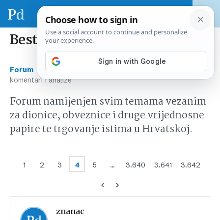
Best buy – komentari i analize
›
›
Forum
Tržište kapitala Hrvatska
Best buy –
komentari i analize
Forum namijenjen svim temama vezanim
za dionice, obveznice i druge vrijednosne
papire te trgovanje istima u Hrvatskoj.
1
2
3
4
5
…
3.640
3.641
3.642
znanac