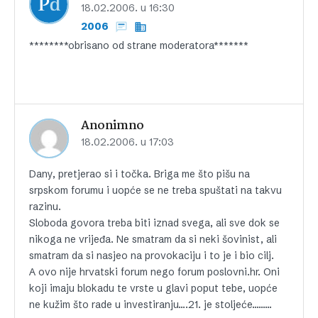
18.02.2006. u 16:30
2006
********obrisano od strane moderatora*******
Anonimno
18.02.2006. u 17:03
Dany, pretjerao si i točka. Briga me što pišu na
srpskom forumu i uopće se ne treba spuštati na takvu
razinu.
Sloboda govora treba biti iznad svega, ali sve dok se
nikoga ne vrijeđa. Ne smatram da si neki šovinist, ali
smatram da si nasjeo na provokaciju i to je i bio cilj.
A ovo nije hrvatski forum nego forum poslovni.hr. Oni
koji imaju blokadu te vrste u glavi poput tebe, uopće
ne kužim što rade u investiranju….21. je stoljeće………