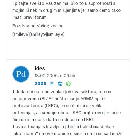
i pitajte sve što Vas zanima, bilo to u suprotnosti s
mojim ili nekim drugim mišljenjima jer samo ćemo tako
imati pravi forum.
Pozdrav od Vašeg znalca
[smiley9][smiley9][smiley9]
ides
18.02.2006. u 09:55
2006
I dodao bi na tebe znalac još dva sektora, a to su
poljoprivreda (BLJE i nešto manje AGMM npr.) i
pretovar tereta (LKPC), to su čini mi se veliki
potencijali, ali srednjeročno. LKPC pogotovo jer mi se
čini da ima dosta lufta u odnosu na LKRI.
I ova situacija s kravljim i ptičjim bolestima djeluje
jako “dobro” na ove dionice u smislu da ih se sad može