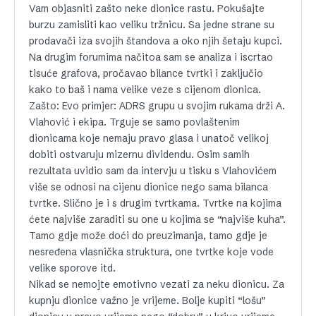
Vam objasniti zašto neke dionice rastu. Pokušajte
burzu zamisliti kao veliku tržnicu. Sa jedne strane su
prodavači iza svojih štandova a oko njih šetaju kupci.
Na drugim forumima načitoa sam se analiza i iscrtao
tisuće grafova, pročavao bilance tvrtki i zaključio
kako to baš i nama velike veze s cijenom dionica.
Zašto: Evo primjer: ADRS grupu u svojim rukama drži A.
Vlahović i ekipa. Trguje se samo povlaštenim
dionicama koje nemaju pravo glasa i unatoč velikoj
dobiti ostvaruju mizernu dividendu. Osim samih
rezultata uvidio sam da intervju u tisku s Vlahovićem
više se odnosi na cijenu dionice nego sama bilanca
tvrtke. Slično je i s drugim tvrtkama. Tvrtke na kojima
ćete najviše zaraditi su one u kojima se “najviše kuha”.
Tamo gdje može doći do preuzimanja, tamo gdje je
nesređena vlasnička struktura, one tvrtke koje vode
velike sporove itd.
Nikad se nemojte emotivno vezati za neku dionicu. Za
kupnju dionice važno je vrijeme. Bolje kupiti “lošu”