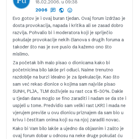
18.02.2006. u 09:38
2006
Evo gotov je i ovaj buran tjedan. Ovaj forum izdržao je
dosta provokacija, napada i kritika ali se zasad dobro
razvija. Pohvalio bi i moderatora koji je spriječio
pokušaje provokacije nekih članova s drugih foruma a
također što nas je sve pusio da kažemo ono što
mislimo.
Za početak bih malo pisao o dionicama kako bi
početnicima bilo lakše pri odluci. Naime trenutno
razdoblje na burzi idealno je za špekulacije. Kao što
sam već rekao dionice o kojima sam najviše pisao
SUNH, PLJA, TLM doživjele su rast cca 15-30%. Dakle
u tjedan dana moglo se fino zaraditi i nadam se da ste i
uspjeli u tome. Predvidio sam veliki rast LKRI i mada ne
vjerujem previše u ovu dionicu priznajem da sam bio u
krivu i čestitam onima koji su na njoj zaradili novac.
Kako bi Vam bilo lakše a ujedno da objasnim i zašto je
ovaj forum dobar u odnosu na neke druge pokušat ću