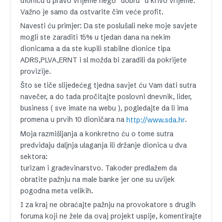
dionicu u pravo vrijeme nego “dobru” u krivo vrijeme.
Važno je samo da ostvarite čim veće profit.
Navesti ću primjer: Da ste poslušali neke moje savjete
mogli ste zaraditi 15% u tjedan dana na nekim
dionicama a da ste kupili stabilne dionice tipa
ADRS,PLVA,ERNT i sl možda bi zaradili da pokrijete
provizije.
Što se tiče slijedećeg tjedna savjet ću Vam dati sutra
navečer, a do tada pročitajte poslovni dnevnik, lider,
business ( sve imate na webu ), pogledajte da li ima
promena u prvih 10 dioničara na
.
http://www.sda.hr
Moja razmišljanja a konkretno ću o tome sutra
predviđaju daljnja ulaganja ili držanje dionica u dva
sektora:
turizam i građevinarstvo. Također predlažem da
obratite pažnju na male banke jer one su uvijek
pogodna meta velikih.
I za kraj ne obraćajte pažnju na provokatore s drugih
foruma koji ne žele da ovaj projekt uspije, komentirajte