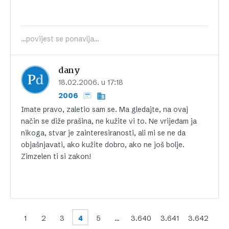
...povijest se ponavlja...
dany
18.02.2006. u 17:18
2006
Imate pravo, zaletio sam se. Ma gledajte, na ovaj
način se diže prašina, ne kužite vi to. Ne vrijeđam ja
nikoga, stvar je zainteresiranosti, ali mi se ne da
objašnjavati, ako kužite dobro, ako ne još bolje.
Zimzelen ti si zakon!
1
2
3
4
5
…
3.640
3.641
3.642