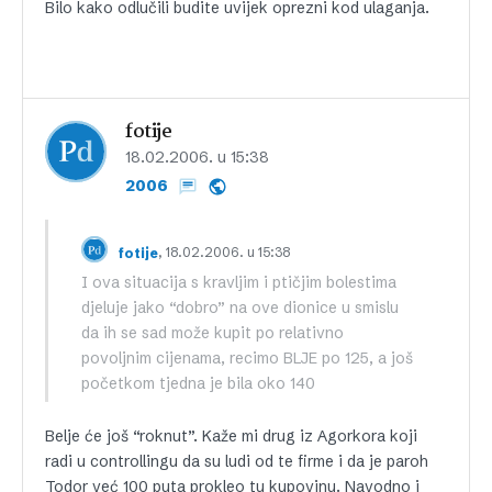
Bilo kako odlučili budite uvijek oprezni kod ulaganja.
fotije
18.02.2006. u 15:38
2006
, 18.02.2006. u 15:38
fotije
I ova situacija s kravljim i ptičjim bolestima
djeluje jako “dobro” na ove dionice u smislu
da ih se sad može kupit po relativno
povoljnim cijenama, recimo BLJE po 125, a još
početkom tjedna je bila oko 140
Belje će još “roknut”. Kaže mi drug iz Agorkora koji
radi u controllingu da su ludi od te firme i da je paroh
Todor već 100 puta prokleo tu kupovinu. Navodno i