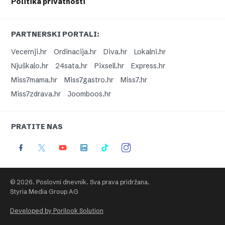
Politika privatnosti
PARTNERSKI PORTALI:
Vecernji.hr
Ordinacija.hr
Diva.hr
Lokalni.hr
Njuškalo.hr
24sata.hr
Pixsell.hr
Express.hr
Miss7mama.hr
Miss7gastro.hr
Miss7.hr
Miss7zdrava.hr
Joomboos.hr
PRATITE NAS
© 2026. Poslovni dnevnik. Sva prava pridržana.
Styria Media Group AG
Developed by Porilook Solution