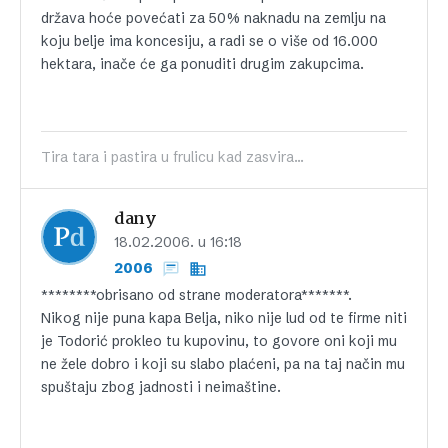
država hoće povećati za 50% naknadu na zemlju na
koju belje ima koncesiju, a radi se o više od 16.000
hektara, inače će ga ponuditi drugim zakupcima.
Tira tara i pastira u frulicu kad zasvira...
dany
18.02.2006. u 16:18
2006
********obrisano od strane moderatora*******.
Nikog nije puna kapa Belja, niko nije lud od te firme niti
je Todorić prokleo tu kupovinu, to govore oni koji mu
ne žele dobro i koji su slabo plaćeni, pa na taj način mu
spuštaju zbog jadnosti i neimaštine.