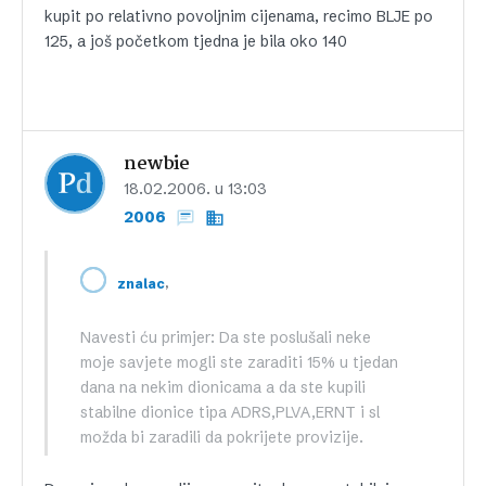
kupit po relativno povoljnim cijenama, recimo BLJE po
125, a još početkom tjedna je bila oko 140
newbie
18.02.2006. u 13:03
2006
,
znalac
Navesti ću primjer: Da ste poslušali neke
moje savjete mogli ste zaraditi 15% u tjedan
dana na nekim dionicama a da ste kupili
stabilne dionice tipa ADRS,PLVA,ERNT i sl
možda bi zaradili da pokrijete provizije.