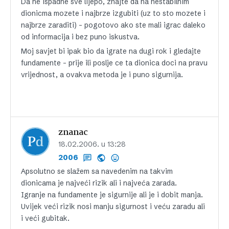
Da ne ispadne sve lijepo, znajte da na nestabilnim
dionicma mozete i najbrze izgubiti (uz to sto mozete i
najbrze zaraditi) – pogotovo ako ste mali igrac daleko
od informacija i bez puno iskustva.
Moj savjet bi ipak bio da igrate na dugi rok i gledajte
fundamente – prije ili poslje ce ta dionica doci na pravu
vrijednost, a ovakva metoda je i puno sigurnija.
znanac
18.02.2006. u 13:28
2006
Apsolutno se slažem sa navedenim na takvim
dionicama je najveći rizik ali i najveća zarada.
Igranje na fundamente je sigurnije ali je i dobit manja.
Uvijek veći rizik nosi manju sigurnost i veću zaradu ali
i veći gubitak.