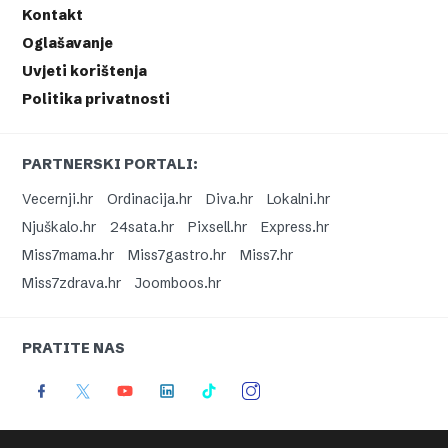
Kontakt
Oglašavanje
Uvjeti korištenja
Politika privatnosti
PARTNERSKI PORTALI:
Vecernji.hr
Ordinacija.hr
Diva.hr
Lokalni.hr
Njuškalo.hr
24sata.hr
Pixsell.hr
Express.hr
Miss7mama.hr
Miss7gastro.hr
Miss7.hr
Miss7zdrava.hr
Joomboos.hr
PRATITE NAS