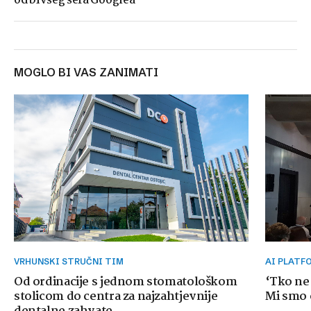
od bivšeg šefa Googlea
MOGLO BI VAS ZANIMATI
VRHUNSKI STRUČNI TIM
AI PLAT
Od ordinacije s jednom stomatološkom
‘Tko ne
stolicom do centra za najzahtjevnije
Mi smo o