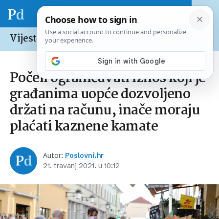
Vijesti /
Europska unija
Počeli ograničavati iznos koji je
građanima uopće dozvoljeno
držati na računu, inače moraju
plaćati kaznene kamate
Autor:
Poslovni.hr
21. travanj 2021. u 10:12