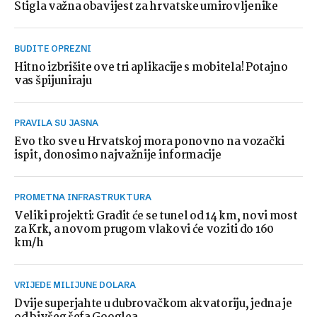
Stigla važna obavijest za hrvatske umirovljenike
BUDITE OPREZNI
Hitno izbrišite ove tri aplikacije s mobitela! Potajno
vas špijuniraju
PRAVILA SU JASNA
Evo tko sve u Hrvatskoj mora ponovno na vozački
ispit, donosimo najvažnije informacije
PROMETNA INFRASTRUKTURA
Veliki projekti: Gradit će se tunel od 14 km, novi most
za Krk, a novom prugom vlakovi će voziti do 160
km/h
VRIJEDE MILIJUNE DOLARA
Dvije superjahte u dubrovačkom akvatoriju, jedna je