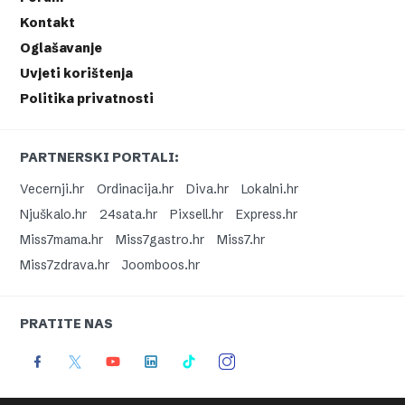
Kontakt
Oglašavanje
Uvjeti korištenja
Politika privatnosti
PARTNERSKI PORTALI:
Vecernji.hr
Ordinacija.hr
Diva.hr
Lokalni.hr
Njuškalo.hr
24sata.hr
Pixsell.hr
Express.hr
Miss7mama.hr
Miss7gastro.hr
Miss7.hr
Miss7zdrava.hr
Joomboos.hr
PRATITE NAS