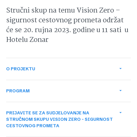
Stručni skup na temu Vision Zero –
sigurnost cestovnog prometa održat
će se 20. rujna 2023. godine u 11 sati u
Hotelu Zonar
O PROJEKTU
PROGRAM
PRIJAVITE SE ZA SUDJELOVANJE NA
10:30 - 11:00
STRUČNOM SKUPU VISION ZERO – SIGURNOST
Registracija sudionika
CESTOVNOG PROMETA