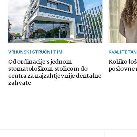
VRHUNSKI STRUČNI TIM
KVALITETAN
Od ordinacije s jednom
Koliko loš
stomatološkom stolicom do
poslovne 
centra za najzahtjevnije dentalne
zahvate