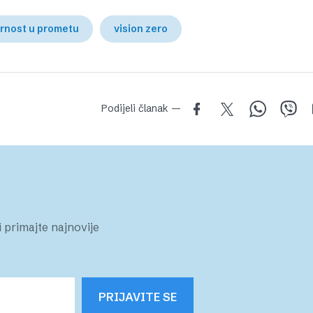
urnost u prometu
vision zero
Podijeli članak —
 primajte najnovije
PRIJAVITE SE