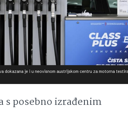
riva dokazana je i u neovisnom austrijskom centru za motorna testir
va s posebno izrađenim