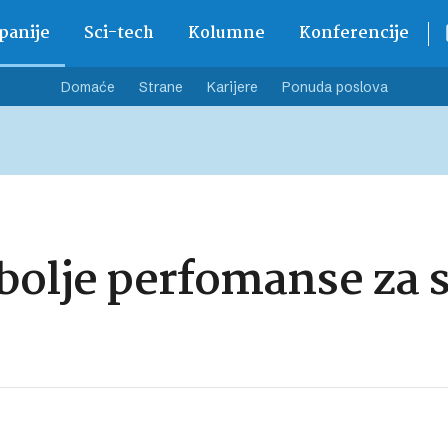
anije
Sci-tech
Kolumne
Konferencije
Domaće
Strane
Karijere
Ponuda poslova
bolje perfomanse za s