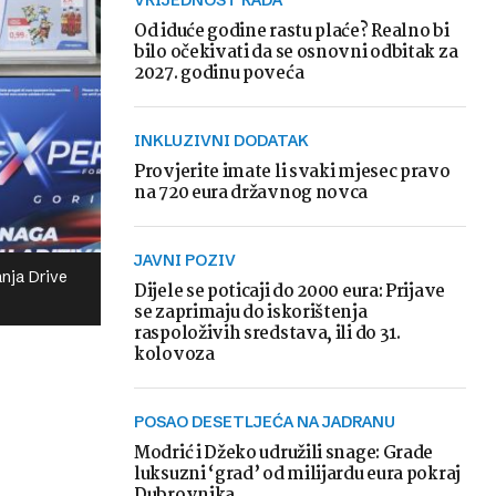
VRIJEDNOST RADA
Od iduće godine rastu plaće? Realno bi
bilo očekivati da se osnovni odbitak za
2027. godinu poveća
INKLUZIVNI DODATAK
Provjerite imate li svaki mjesec pravo
na 720 eura državnog novca
JAVNI POZIV
anja Drive
Dijele se poticaji do 2000 eura: Prijave
se zaprimaju do iskorištenja
raspoloživih sredstava, ili do 31.
kolovoza
POSAO DESETLJEĆA NA JADRANU
Modrić i Džeko udružili snage: Grade
luksuzni ‘grad’ od milijardu eura pokraj
Dubrovnika