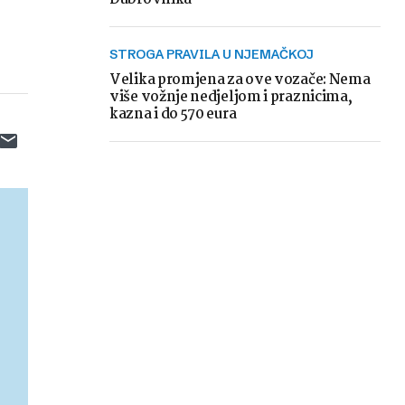
STROGA PRAVILA U NJEMAČKOJ
Velika promjena za ove vozače: Nema
više vožnje nedjeljom i praznicima,
kazna i do 570 eura