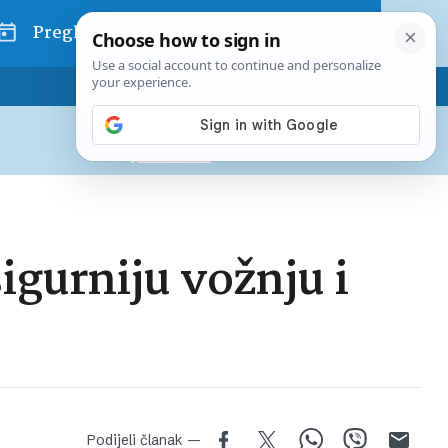
Pregled dana
Pretplatite se na Poslovni
Već od
10 EUR
mjesečno
igurniju vožnju i
Podijeli članak —