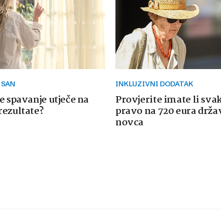
 SAN
INKLUZIVNI DODATAK
e spavanje utječe na
Provjerite imate li sva
rezultate?
pravo na 720 eura drž
novca