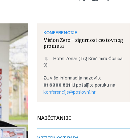
KONFERENCIJE
Vision Zero – sigurnost cestovnog
prometa
Hotel Zonar (Trg Krešimira Ćosića
9)
Za više informacija nazovite
01 6300 821
ili pošaljite poruku na
konferencije@poslovni.hr
NAJČITANIJE