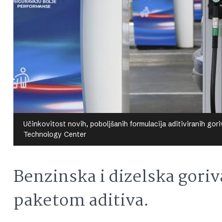
Učinkovitost novih, poboljšanih formulacija aditiviranih go
Technology Center
Benzinska i dizelska gori
paketom aditiva.