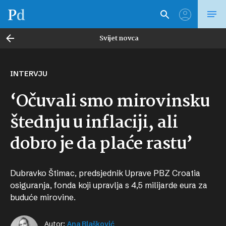
Svijet novca
INTERVJU
‘Očuvali smo mirovinsku
štednju u inflaciji, ali
dobro je da plaće rastu’
Dubravko Štimac, predsjednik Uprave PBZ Croatia
osiguranja, fonda koji upravlja s 4,5 milijarde eura za
buduće mirovine.
Autor:
Ana Blašković