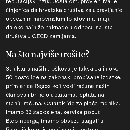
reputacijski rizik. Uostalom, provjerljiva je
činjenica da hrvatska društva za upravljanje
obveznim mirovinskim fondovima imaju
daleko najniže naknade u odnosu na ista
društva u OECD zemljama.
Na što najviše trošite?
Struktura naših troškova je takva da ih oko
50 posto ide na zakonski propisane izdatke,
primjerice Regos koji vodi račune naših
članova i brine o uplatama, isplatama i
stanju računa. Ostatak ide za plaće radnika,
imamo 33 zaposlena, servise poput
Bloomberga, imamo obvezu ulagati u
financijsko opismenjavanje, potom u