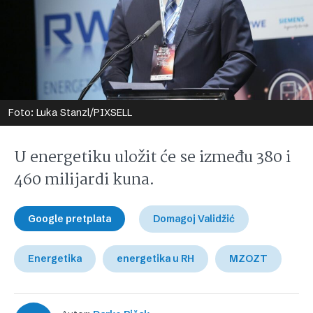
Foto: Luka Stanzl/PIXSELL
U energetiku uložit će se između 380 i
460 milijardi kuna.
Google pretplata
Domagoj Validžić
Energetika
energetika u RH
MZOZT