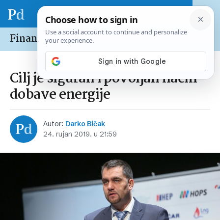
Financije /
Tržišta
Cilj je siguran i povoljan način
dobave energije
Autor:
Darko Bičak
24. rujan 2019. u 21:59