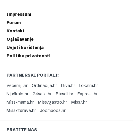
Impressum
Forum
Kontakt
Oglašavanje
Uvjeti korištenja
Politika privatnosti
PARTNERSKI PORTALI:
Vecernji.hr
Ordinacija.hr
Diva.hr
Lokalni.hr
Njuškalo.hr
24sata.hr
Pixsell.hr
Express.hr
Miss7mama.hr
Miss7gastro.hr
Miss7.hr
Miss7zdrava.hr
Joomboos.hr
PRATITE NAS