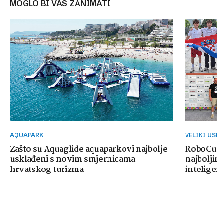
MOGLO BI VAS ZANIMATI
AQUAPARK
VELIKI U
Zašto su Aquaglide aquaparkovi najbolje
RoboCup
usklađeni s novim smjernicama
najbolji
hrvatskog turizma
intelige