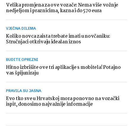
Velika promjena za ove vozače: Nema više vožnje
nedjeljom i praznicima, kazna i do 570 eura
VJEČNA DILEMA
Koliko novca zaista trebate imati u novčaniku:
Stručnjaci otkrivaju idealan iznos
BUDITE OPREZNI
Hitno izbrišite ove tri aplikacije s mobitela! Potajno
vas špijuniraju
PRAVILA SU JASNA
Evo tko sve u Hrvatskoj mora ponovno na vozački
ispit, donosimo najvažnije informacije