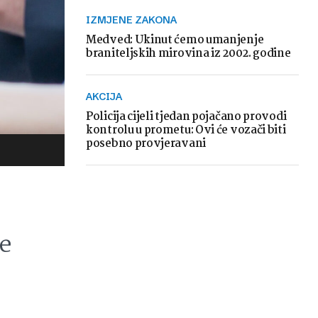
IZMJENE ZAKONA
Medved: Ukinut ćemo umanjenje
braniteljskih mirovina iz 2002. godine
AKCIJA
Policija cijeli tjedan pojačano provodi
kontrolu u prometu: Ovi će vozači biti
posebno provjeravani
se