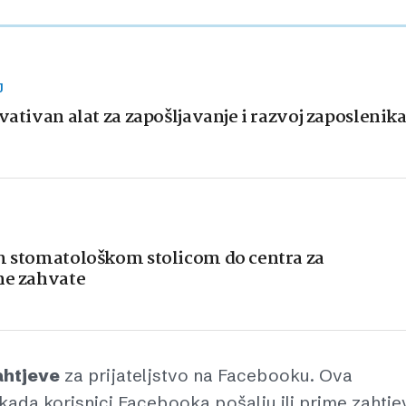
J
vativan alat za zapošljavanje i razvoj zaposlenik
om stomatološkom stolicom do centra za
ne zahvate
ahtjeve
za prijateljstvo na Facebooku. Ova
kada korisnici Facebooka pošalju ili prime zahtje