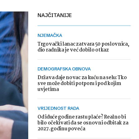
NAJČITANIJE
NJEMAČKA
Trgovački lanac zatvara 50 poslovnica,
dio radnika je već dobilo otkaz
DEMOGRAFSKA OBNOVA
Država daje novac za kuću na selu: Tko
sve može dobiti potporu i pod kojim
uvjetima
VRIJEDNOST RADA
Od iduće godine rastu plaće? Realno bi
bilo očekivati da se osnovni odbitak za
2027. godinu poveća