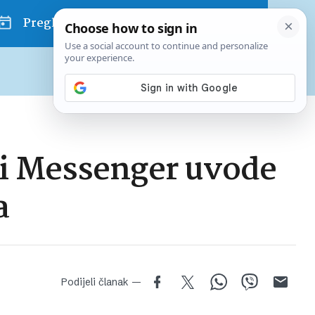
Pregled dana
Pretplatite se na Poslovni
Već od
10 EUR
mjesečno
 i Messenger uvode
a
Podijeli članak —