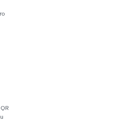
ro
 QR
lu