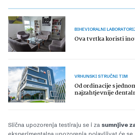
BIHEVIORALNI LABORATORI
Ova tvrtka koristi ino
VRHUNSKI STRUČNI TIM
Od ordinacije s jedn
najzahtjevnije dental
Slična upozorenja testiraju se i za
sumnjive z
eksperimentalna upozorenja pojavljivat će se 