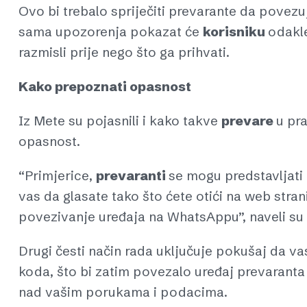
Ovo bi trebalo spriječiti prevarante da povez
sama upozorenja pokazat će
korisniku
odakle
razmisli prije nego što ga prihvati.
Kako prepoznati opasnost
Iz Mete su pojasnili i kako takve
prevare
u pra
opasnost.
“Primjerice,
prevaranti
se mogu predstavljati 
vas da glasate tako što ćete otići na web stranic
povezivanje uređaja na WhatsAppu”, naveli su 
Drugi česti način rada uključuje pokušaj da v
koda, što bi zatim povezalo uređaj prevarant
nad vašim porukama i podacima.