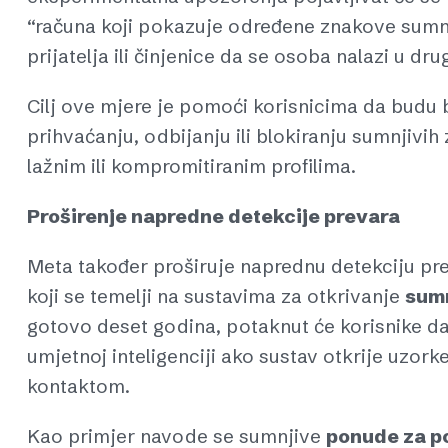
“računa koji pokazuje određene znakove sumnj
prijatelja ili činjenice da se osoba nalazi u dru
Cilj ove mjere je pomoći korisnicima da budu 
prihvaćanju, odbijanju ili blokiranju sumnjivih 
lažnim ili kompromitiranim profilima.
Proširenje napredne detekcije prevara
Meta također proširuje naprednu detekciju pr
koji se temelji na sustavima za otkrivanje
sum
gotovo deset godina, potaknut će korisnike d
umjetnoj inteligenciji ako sustav otkrije uzor
kontaktom.
Kao primjer navode se sumnjive
ponude za p