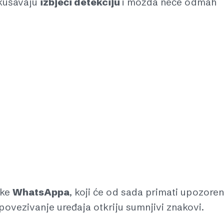
okušavaju
izbjeći detekciju
i možda neće odmah
ike
WhatsAppa
, koji će od sada primati upozoren
povezivanje uređaja otkriju sumnjivi znakovi.