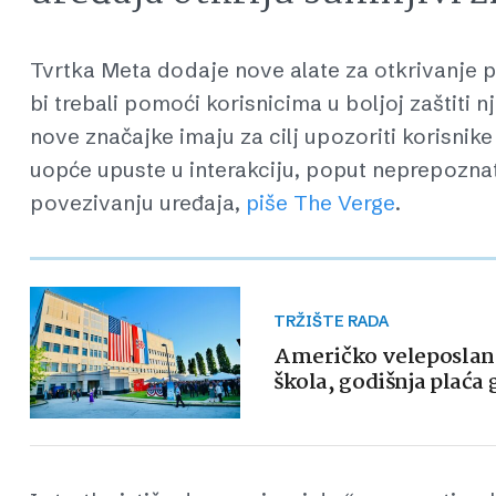
Tvrtka Meta dodaje nove alate za otkrivanje
bi trebali pomoći korisnicima u boljoj zaštiti n
nove značajke imaju za cilj upozoriti korisnike
uopće upuste u interakciju, poput neprepoznatih
povezivanju uređaja,
piše The Verge
.
TRŽIŠTE RADA
Američko veleposlanst
škola, godišnja plaća