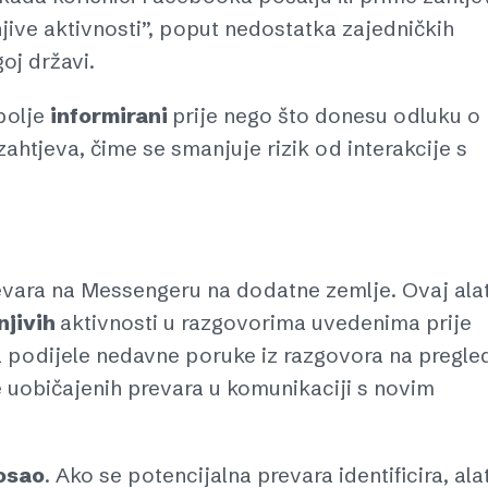
ive aktivnosti”, poput nedostatka zajedničkih
goj državi.
bolje
informirani
prije nego što donesu odluku o
zahtjeva, čime se smanjuje rizik od interakcije s
evara na Messengeru na dodatne zemlje. Ovaj alat
njivih
aktivnosti u razgovorima uvedenima prije
a podijele nedavne poruke iz razgovora na pregle
ke uobičajenih prevara u komunikaciji s novim
osao
. Ako se potencijalna prevara identificira, ala