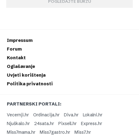
POGLEDAJTE BURZU
Impressum
Forum
Kontakt
Oglašavanje
Uvjeti korištenja
Politika privatnosti
PARTNERSKI PORTALI:
Vecernji.hr
Ordinacija.hr
Diva.hr
Lokalni.hr
Njuškalo.hr
24sata.hr
Pixsell.hr
Express.hr
Miss7mama.hr
Miss7gastro.hr
Miss7.hr