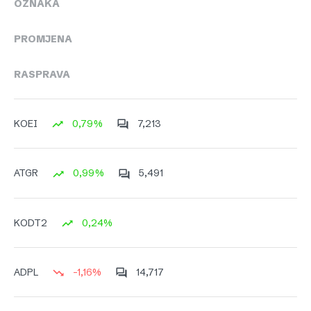
OZNAKA
PROMJENA
RASPRAVA
0,79%
7,213
KOEI
0,99%
5,491
ATGR
0,24%
KODT2
-1,16%
14,717
ADPL