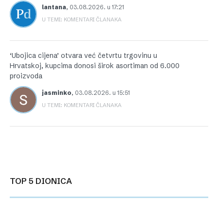
lantana
,
03.08.2026. u 17:21
U TEMI: KOMENTARI ČLANAKA
‘Ubojica cijena’ otvara već četvrtu trgovinu u
Hrvatskoj, kupcima donosi širok asortiman od 6.000
proizvoda
jasminko
,
03.08.2026. u 15:51
U TEMI: KOMENTARI ČLANAKA
TOP 5 DIONICA