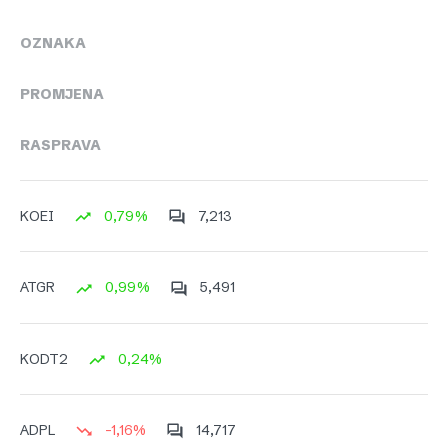
OZNAKA
PROMJENA
RASPRAVA
0,79%
7,213
KOEI
0,99%
5,491
ATGR
0,24%
KODT2
-1,16%
14,717
ADPL