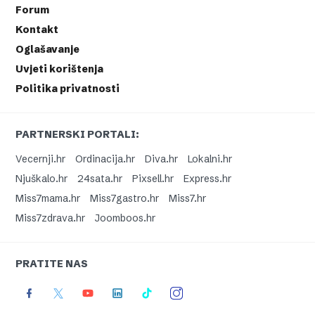
Forum
Kontakt
Oglašavanje
Uvjeti korištenja
Politika privatnosti
PARTNERSKI PORTALI:
Vecernji.hr
Ordinacija.hr
Diva.hr
Lokalni.hr
Njuškalo.hr
24sata.hr
Pixsell.hr
Express.hr
Miss7mama.hr
Miss7gastro.hr
Miss7.hr
Miss7zdrava.hr
Joomboos.hr
PRATITE NAS