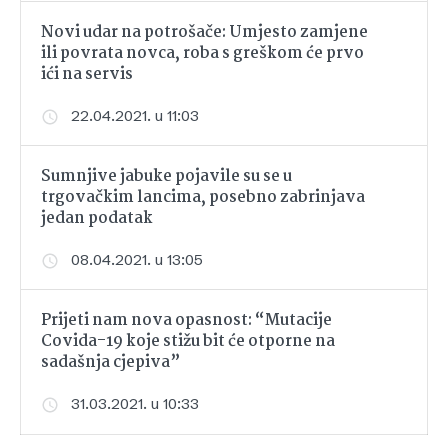
Novi udar na potrošače: Umjesto zamjene
ili povrata novca, roba s greškom će prvo
ići na servis
22.04.2021. u 11:03
Sumnjive jabuke pojavile su se u
trgovačkim lancima, posebno zabrinjava
jedan podatak
08.04.2021. u 13:05
Prijeti nam nova opasnost: “Mutacije
Covida-19 koje stižu bit će otporne na
sadašnja cjepiva”
31.03.2021. u 10:33