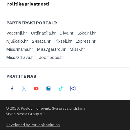
Politika privatnosti
PARTNERSKI PORTALI:
Vecernji.hr
Ordinacija.hr
Diva.hr
Lokalni.hr
Njuškalo.hr
24sata.hr
Pixsell.hr
Express.hr
Miss7mama.hr
Miss7gastro.hr
Miss7.hr
Miss7zdrava.hr
Joomboos.hr
PRATITE NAS
© 2026. Poslovni dnevnik. Sva prava pridržana.
Styria Media Group AG
Developed by Porilook Solution