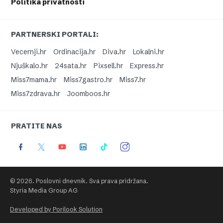
Politika privatnosti
PARTNERSKI PORTALI:
Vecernji.hr
Ordinacija.hr
Diva.hr
Lokalni.hr
Njuškalo.hr
24sata.hr
Pixsell.hr
Express.hr
Miss7mama.hr
Miss7gastro.hr
Miss7.hr
Miss7zdrava.hr
Joomboos.hr
PRATITE NAS
© 2026. Poslovni dnevnik. Sva prava pridržana.
Styria Media Group AG
Developed by Porilook Solution