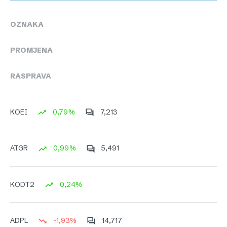
OZNAKA
PROMJENA
RASPRAVA
0,79%
7,213
KOEI
0,99%
5,491
ATGR
0,24%
KODT2
-1,93%
14,717
ADPL