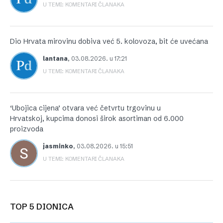
U TEMI: KOMENTARI ČLANAKA
Dio Hrvata mirovinu dobiva već 5. kolovoza, bit će uvećana
lantana
,
03.08.2026. u 17:21
U TEMI: KOMENTARI ČLANAKA
‘Ubojica cijena’ otvara već četvrtu trgovinu u
Hrvatskoj, kupcima donosi širok asortiman od 6.000
proizvoda
jasminko
,
03.08.2026. u 15:51
U TEMI: KOMENTARI ČLANAKA
TOP 5 DIONICA