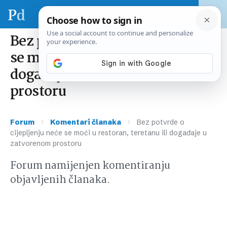
Bez potvrde o cijepljenju neće
se moći u restoran, teretanu ili
događaje u zatvorenom
prostoru
›
›
Forum
Komentari članaka
Bez potvrde o
cijepljenju neće se moći u restoran, teretanu ili događaje u
zatvorenom prostoru
Forum namijenjen komentiranju
objavljenih članaka.