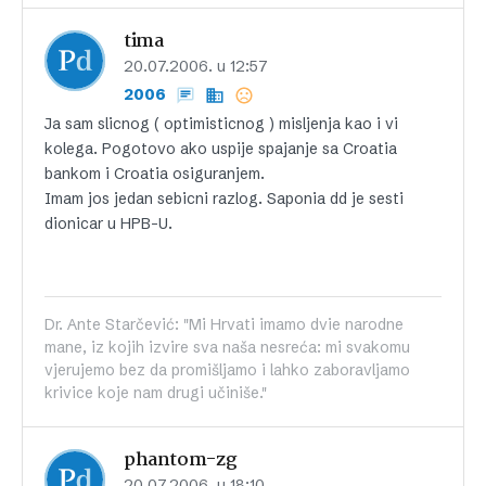
tima
20.07.2006. u 12:57
2006
Ja sam slicnog ( optimisticnog ) misljenja kao i vi
kolega. Pogotovo ako uspije spajanje sa Croatia
bankom i Croatia osiguranjem.
Imam jos jedan sebicni razlog. Saponia dd je sesti
dionicar u HPB-U.
Dr. Ante Starčević: "Mi Hrvati imamo dvie narodne
mane, iz kojih izvire sva naša nesreća: mi svakomu
vjerujemo bez da promišljamo i lahko zaboravljamo
krivice koje nam drugi učiniše."
phantom-zg
20.07.2006. u 18:10