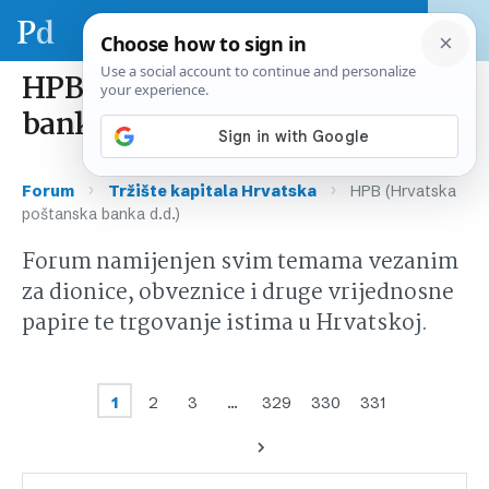
HPB (Hrvatska poštanska
banka d.d.)
›
›
Forum
Tržište kapitala Hrvatska
HPB (Hrvatska
poštanska banka d.d.)
Forum namijenjen svim temama vezanim
za dionice, obveznice i druge vrijednosne
papire te trgovanje istima u Hrvatskoj.
1
2
3
…
329
330
331