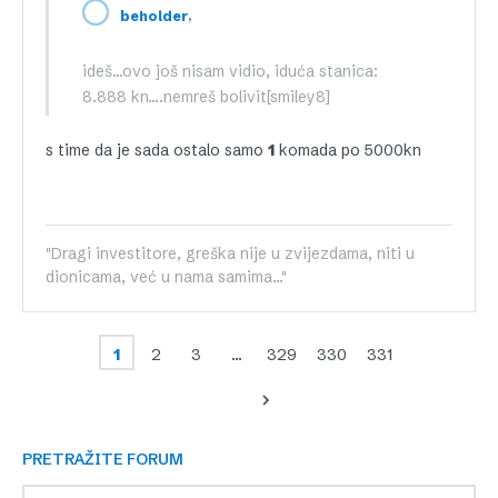
,
beholder
ideš…ovo još nisam vidio, iduća stanica:
8.888 kn….nemreš bolivit[smiley8]
s time da je sada ostalo samo
1
komada po 5000kn
"Dragi investitore, greška nije u zvijezdama, niti u
dionicama, već u nama samima..."
1
2
3
…
329
330
331
PRETRAŽITE FORUM