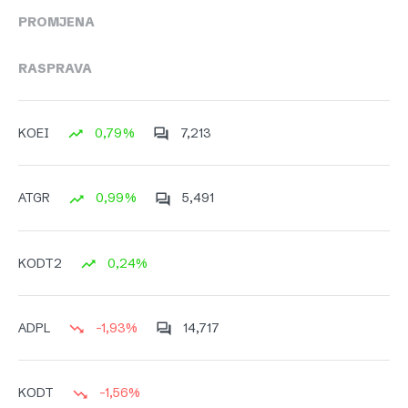
PROMJENA
RASPRAVA
0,79%
7,213
KOEI
0,99%
5,491
ATGR
0,24%
KODT2
-1,93%
14,717
ADPL
-1,56%
KODT