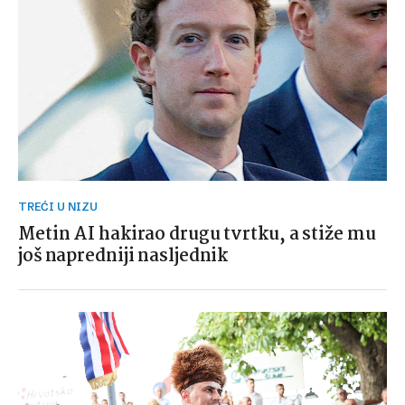
TREĆI U NIZU
Metin AI hakirao drugu tvrtku, a stiže mu
još napredniji nasljednik