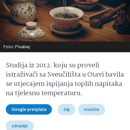
Foto: Pixabay
Studija iz 2012. koju su proveli
istraživači sa Sveučilišta u Otavi bavila
se utjecajem ispijanja toplih napitaka
na tjelesnu temperaturu.
Google pretplata
čaj
vrućine
zdravlje