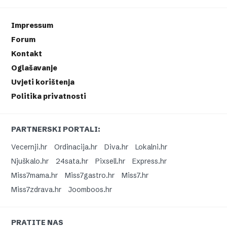
Impressum
Forum
Kontakt
Oglašavanje
Uvjeti korištenja
Politika privatnosti
PARTNERSKI PORTALI:
Vecernji.hr
Ordinacija.hr
Diva.hr
Lokalni.hr
Njuškalo.hr
24sata.hr
Pixsell.hr
Express.hr
Miss7mama.hr
Miss7gastro.hr
Miss7.hr
Miss7zdrava.hr
Joomboos.hr
PRATITE NAS