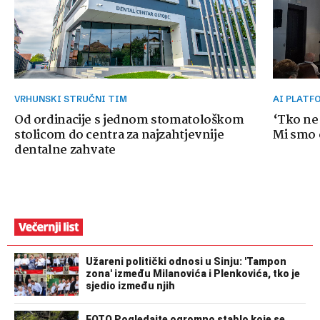
VRHUNSKI STRUČNI TIM
AI PLAT
Od ordinacije s jednom stomatološkom
‘Tko ne
stolicom do centra za najzahtjevnije
Mi smo o
dentalne zahvate