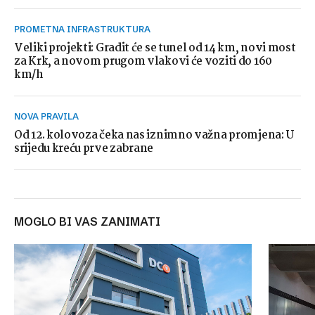
PROMETNA INFRASTRUKTURA
Veliki projekti: Gradit će se tunel od 14 km, novi most
za Krk, a novom prugom vlakovi će voziti do 160
km/h
NOVA PRAVILA
Od 12. kolovoza čeka nas iznimno važna promjena: U
srijedu kreću prve zabrane
MOGLO BI VAS ZANIMATI