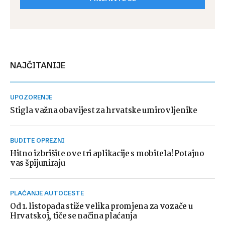
NAJČITANIJE
UPOZORENJE
Stigla važna obavijest za hrvatske umirovljenike
BUDITE OPREZNI
Hitno izbrišite ove tri aplikacije s mobitela! Potajno
vas špijuniraju
PLAĆANJE AUTOCESTE
Od 1. listopada stiže velika promjena za vozače u
Hrvatskoj, tiče se načina plaćanja