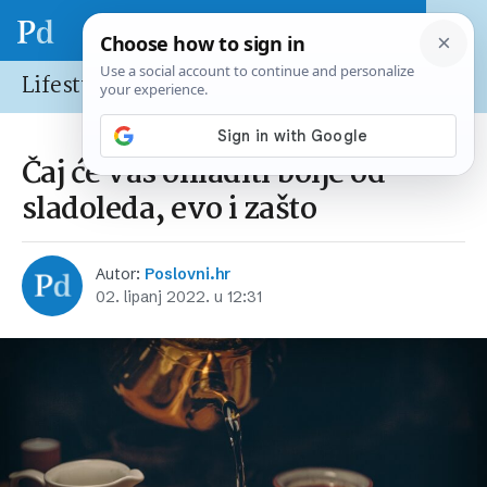
Lifestyle
Čaj će vas ohladiti bolje od
sladoleda, evo i zašto
Autor:
Poslovni.hr
02. lipanj 2022. u 12:31