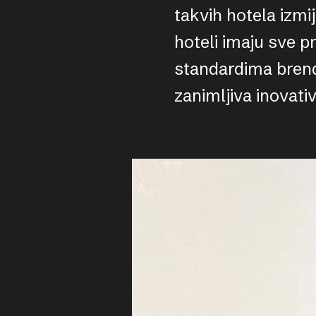
takvih hotela izmij
hoteli imaju sve p
standardima brend
zanimljiva inovati