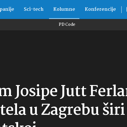
anije
Sci-tech
Kolumne
Konferencije
PD Code
 Josipe Jutt Ferla
otela u Zagrebu širi