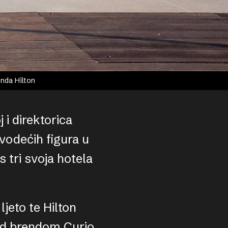
enda Hilton
i direktorica
 vodećih figura u
 tri svoja hotela
ljeto te Hilton
pod brendom Curio