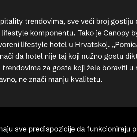
spitality trendovima, sve veći broj gostij
 lifestyle komponentu. Tako je Canopy b
tvoreni lifestyle hotel u Hrvatskoj. „Pomi
či da hotel nije taj koji nužno gostu dik
 trendovima za goste koji žele boraviti 
avno, ne znači manju kvalitetu.
imaju sve predispozicije da funkcioniraju