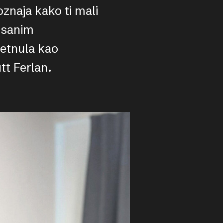
poznaja kako ti mali
pisanim
metnula kao
tt Ferlan.