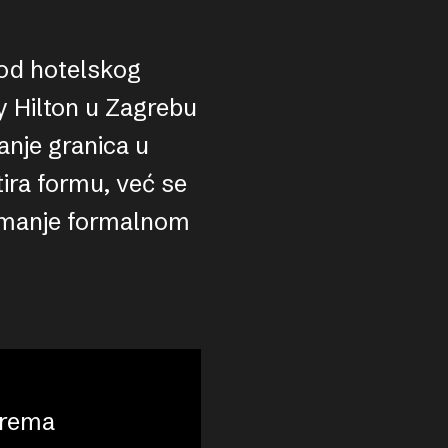
u od hotelskog
y Hilton u Zagrebu
canje granica u
tira formu, već se
u manje formalnom
 prema