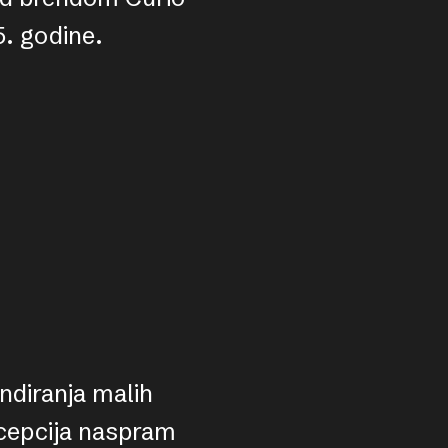
5. godine.
ndiranja malih
rcepcija naspram