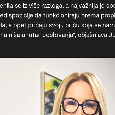
enila se iz više razloga, a najvažnija je s
redispozicije da funkcioniraju prema pro
a, a opet pričaju svoju priču koja se na
vna niša unutar poslovanja“, objašnjava Ju