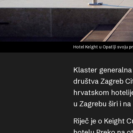
Hotel Keight u Opatiji svoju 
Klaster generalna 
društva Zagreb Cit
hrvatskom hotelije
u Zagrebu širi i na
Riječ je o Keight C
hotelu Preko na o