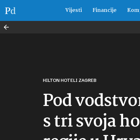
Vijesti
Financije
Komp
HILTON HOTELI ZAGREB
Pod vodstvom
s tri svoja h