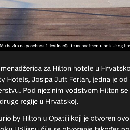
priču bazira na posebnosti destinacije te menadžmentu hotelskog br
menadžerica za Hilton hotele u Hrvatskoj 
y Hotels, Josipa Jutt Ferlan, jedna je od
rstvu. Pod njezinim vodstvom Hilton se s
 druge regije u Hrvatskoj.
urio by Hilton u Opatiji koji je otvoren ovo 
toku Ugljanu čije se otvorenje također 