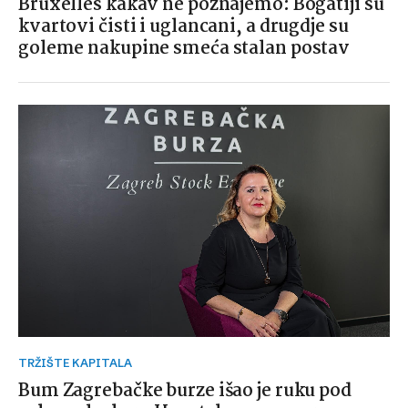
Bruxelles kakav ne poznajemo: Bogatiji su
kvartovi čisti i uglancani, a drugdje su
goleme nakupine smeća stalan postav
TRŽIŠTE KAPITALA
Bum Zagrebačke burze išao je ruku pod