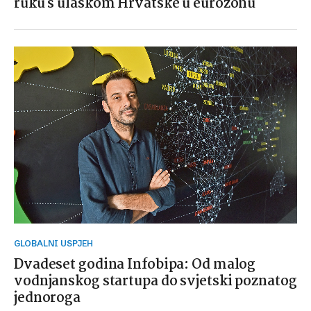
ruku s ulaskom Hrvatske u eurozonu
GLOBALNI USPJEH
Dvadeset godina Infobipa: Od malog
vodnjanskog startupa do svjetski poznatog
jednoroga