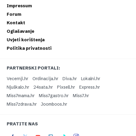
Impressum
Forum
Kontakt
Oglašavanje
Uvjeti korištenja
Politika privatnosti
PARTNERSKI PORTALI:
Vecernji.hr
Ordinacija.hr
Diva.hr
Lokalni.hr
Njuškalo.hr
24sata.hr
Pixsell.hr
Express.hr
Miss7mama.hr
Miss7gastro.hr
Miss7.hr
Miss7zdrava.hr
Joomboos.hr
PRATITE NAS