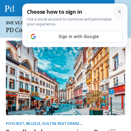
SVE VIJESTI NA TEMU:
PD Code
POVIJEST, MUZEJI, KULTNI RESTORANI...